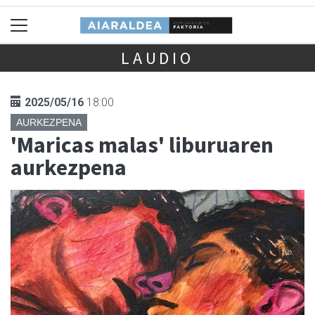
LAUDIO
2025/05/16
18:00
AURKEZPENA
'Maricas malas' liburuaren
aurkezpena