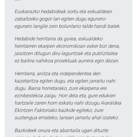
Euskarazko hedabideak sortu eta eskualdean
zabaltzeko gogor lan egiten dugu egunero-
egunero langile zein boluntario talde handi batek.
Hedabide herritarra da gurea, eskualdeko
herritarren ekarpen ekonomikoari esker bizi dena,
jasotzen ditugun diru-laguntzak eta publizitatea
ez baitira nahikoa proiektuak aurrera egin dezan.
Herritarra, anitza eta independentea den
kazetaritza egiten dugu, eta egiten jarraitu nahi
dugu. Baina horretarako, zure ekarpena ere
ezinbestekoa zaigu. Hori dela eta, gure edukien
hartzaile zaren horri eskatu nahi dizugu Aiaraldea
Ekintzen Faktoriako bazkide egiteko, zure
sustengua emateko, lanean jarraitu ahal izateko.
Bazkideek onura eta abantaila ugari dituzte