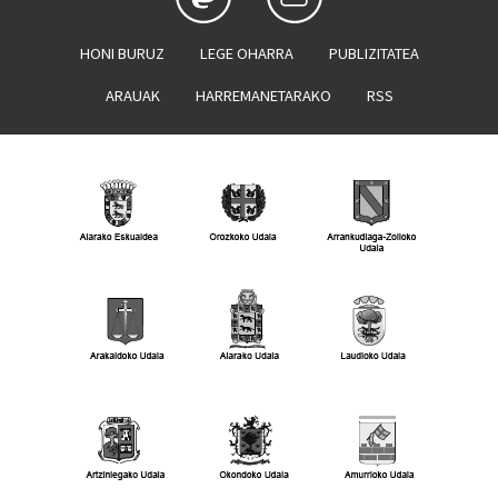
HONI BURUZ
LEGE OHARRA
PUBLIZITATEA
ARAUAK
HARREMANETARAKO
RSS