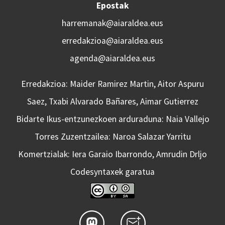
Epostak
harremanak@aiaraldea.eus
erredakzioa@aiaraldea.eus
agenda@aiaraldea.eus
Erredakzioa: Maider Ramirez Martin, Aitor Aspuru
Saez, Txabi Alvarado Bañares, Aimar Gutierrez
Bidarte Ikus-entzunezkoen arduraduna: Naia Vallejo
Torres Zuzentzailea: Naroa Salazar Yarritu
Komertzialak: Iera Garaio Ibarrondo, Amrudin Drljo
Codesyntaxek garatua