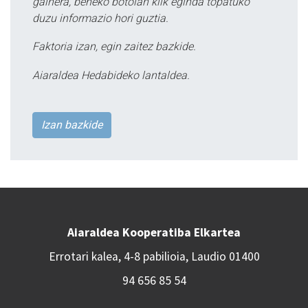
gainera, beheko botoian klik eginda topatuko
duzu informazio hori guztia.
Faktoria izan, egin zaitez bazkide.
Aiaraldea Hedabideko lantaldea.
Izan bazkide
Aiaraldea Kooperatiba Elkartea
Errotari kalea, 4-8 pabilioia, Laudio 01400
94 656 85 54