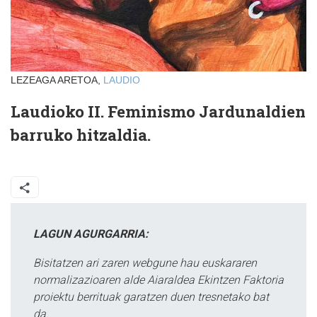
LEZEAGA ARETOA,
LAUDIO
Laudioko II. Feminismo Jardunaldien
barruko hitzaldia.
LAGUN AGURGARRIA:
Bisitatzen ari zaren webgune hau euskararen
normalizazioaren alde Aiaraldea Ekintzen Faktoria
proiektu berrituak garatzen duen tresnetako bat
da.