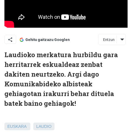
Entzun
Gehitu gaitzazu Googlen
Laudioko merkatura hurbildu gara
herritarrek eskualdeaz zenbat
dakiten neurtzeko. Argi dago
Komunikabideko albisteak
gehiagotan irakurri behar dituela
batek baino gehiagok!
EUSKARA
LAUDIO