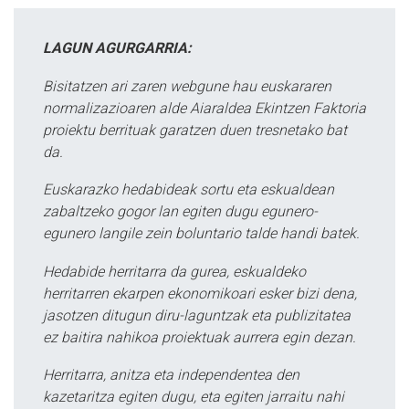
LAGUN AGURGARRIA:
Bisitatzen ari zaren webgune hau euskararen
normalizazioaren alde Aiaraldea Ekintzen Faktoria
proiektu berrituak garatzen duen tresnetako bat
da.
Euskarazko hedabideak sortu eta eskualdean
zabaltzeko gogor lan egiten dugu egunero-
egunero langile zein boluntario talde handi batek.
Hedabide herritarra da gurea, eskualdeko
herritarren ekarpen ekonomikoari esker bizi dena,
jasotzen ditugun diru-laguntzak eta publizitatea
ez baitira nahikoa proiektuak aurrera egin dezan.
Herritarra, anitza eta independentea den
kazetaritza egiten dugu, eta egiten jarraitu nahi