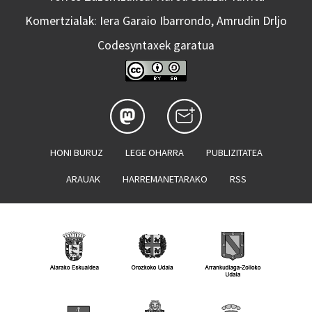
Komertzialak: Iera Garaio Ibarrondo, Amrudin Drljo
Codesyntaxek garatua
HONI BURUZ
LEGE OHARRA
PUBLIZITATEA
ARAUAK
HARREMANETARAKO
RSS