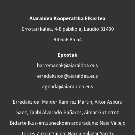
Aiaraldea Kooperatiba Elkartea
Errotari kalea, 4-8 pabilioia, Laudio 01400
94 656 85 54
Epostak
harremanak@aiaraldea.eus
erredakzioa@aiaraldea.eus
agenda@aiaraldea.eus
Erredakzioa: Maider Ramirez Martin, Aitor Aspuru
Saez, Txabi Alvarado Bañares, Aimar Gutierrez
Bidarte Ikus-entzunezkoen arduraduna: Naia Vallejo
Torres Zuzentzailea: Naroa Salazar Yarritu