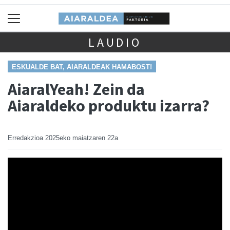
LAUDIO
ESKUALDE BAT, AIARALDEAK HAMABOST!
AiaralYeah! Zein da
Aiaraldeko produktu izarra?
Erredakzioa
2025eko maiatzaren 22a