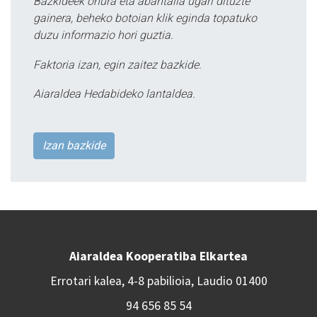
Bazkideek onura eta abantaila ugari dituzte
gainera, beheko botoian klik eginda topatuko
duzu informazio hori guztia.
Faktoria izan, egin zaitez bazkide.
Aiaraldea Hedabideko lantaldea.
Izan bazkide
Aiaraldea Kooperatiba Elkartea
Errotari kalea, 4-8 pabilioia, Laudio 01400
94 656 85 54