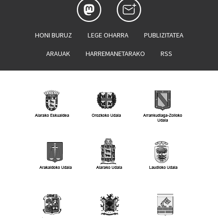
HONI BURUZ
LEGE OHARRA
PUBLIZITATEA
ARAUAK
HARREMANETARAKO
RSS