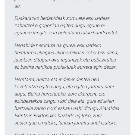
da.
Euskarazko hedabideak sortu eta eskualdean
zabaltzeko gogor lan egiten dugu egunero-
egunero langile zein boluntario talde handi batek.
Hedabide herritarra da gurea, eskualdeko
herritarren ekarpen ekonomikoari esker bizi dena,
jasotzen ditugun diru-laguntzak eta publizitatea
ez baitira nahikoa proiektuak aurrera egin dezan.
Herritarra, anitza eta independentea den
kazetaritza egiten dugu, eta egiten jarraitu nahi
dugu. Baina horretarako, zure ekarpena ere
ezinbestekoa zaigu. Hori dela eta, gure edukien
hartzaile zaren horri eskatu nahi dizugu Aiaraldea
Ekintzen Faktoriako bazkide egiteko, zure
sustengua emateko, lanean jarraitu ahal izateko.