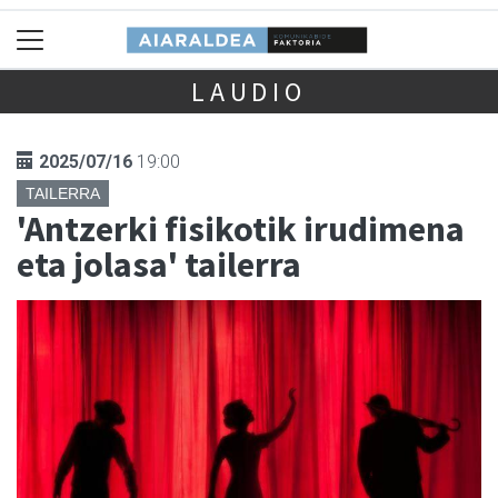
LAUDIO
2025/07/16
19:00
TAILERRA
'Antzerki fisikotik irudimena
eta jolasa' tailerra