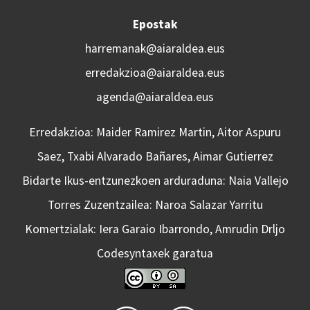
Epostak
harremanak@aiaraldea.eus
erredakzioa@aiaraldea.eus
agenda@aiaraldea.eus
Erredakzioa: Maider Ramirez Martin, Aitor Aspuru
Saez, Txabi Alvarado Bañares, Aimar Gutierrez
Bidarte Ikus-entzunezkoen arduraduna: Naia Vallejo
Torres Zuzentzailea: Naroa Salazar Yarritu
Komertzialak: Iera Garaio Ibarrondo, Amrudin Drljo
Codesyntaxek garatua