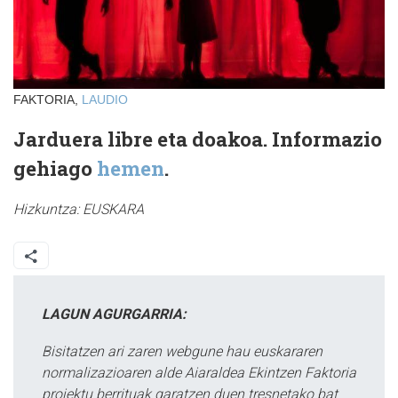
FAKTORIA,
LAUDIO
Jarduera libre eta doakoa. Informazio
gehiago
hemen
.
Hizkuntza:
EUSKARA
LAGUN AGURGARRIA:
Bisitatzen ari zaren webgune hau euskararen
normalizazioaren alde Aiaraldea Ekintzen Faktoria
proiektu berrituak garatzen duen tresnetako bat