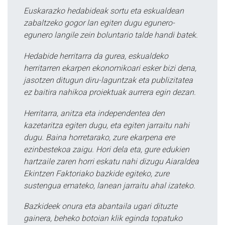
Euskarazko hedabideak sortu eta eskualdean
zabaltzeko gogor lan egiten dugu egunero-
egunero langile zein boluntario talde handi batek.
Hedabide herritarra da gurea, eskualdeko
herritarren ekarpen ekonomikoari esker bizi dena,
jasotzen ditugun diru-laguntzak eta publizitatea
ez baitira nahikoa proiektuak aurrera egin dezan.
Herritarra, anitza eta independentea den
kazetaritza egiten dugu, eta egiten jarraitu nahi
dugu. Baina horretarako, zure ekarpena ere
ezinbestekoa zaigu. Hori dela eta, gure edukien
hartzaile zaren horri eskatu nahi dizugu Aiaraldea
Ekintzen Faktoriako bazkide egiteko, zure
sustengua emateko, lanean jarraitu ahal izateko.
Bazkideek onura eta abantaila ugari dituzte
gainera, beheko botoian klik eginda topatuko