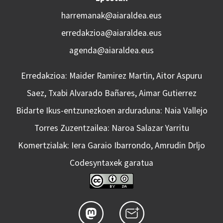
harremanak@aiaraldea.eus
erredakzioa@aiaraldea.eus
agenda@aiaraldea.eus
Erredakzioa: Maider Ramirez Martin, Aitor Aspuru
Saez, Txabi Alvarado Bañares, Aimar Gutierrez
Bidarte Ikus-entzunezkoen arduraduna: Naia Vallejo
Torres Zuzentzailea: Naroa Salazar Yarritu
Komertzialak: Iera Garaio Ibarrondo, Amrudin Drljo
Codesyntaxek garatua