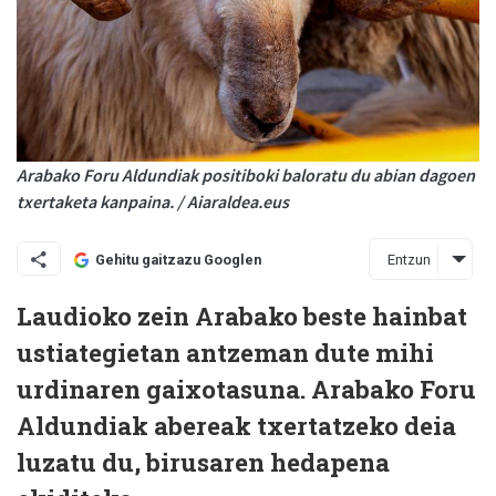
Arabako Foru Aldundiak positiboki baloratu du abian dagoen
txertaketa kanpaina. / Aiaraldea.eus
Entzun
Gehitu gaitzazu Googlen
Laudioko zein Arabako beste hainbat
ustiategietan antzeman dute mihi
urdinaren gaixotasuna. Arabako Foru
Aldundiak abereak txertatzeko deia
luzatu du, birusaren hedapena