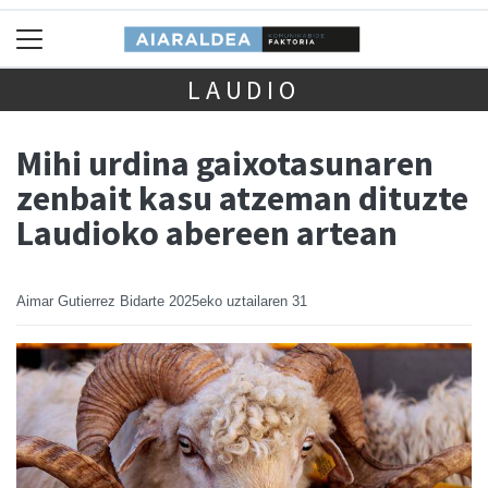
LAUDIO
Mihi urdina gaixotasunaren
zenbait kasu atzeman dituzte
Laudioko abereen artean
Aimar Gutierrez Bidarte
2025eko uztailaren 31