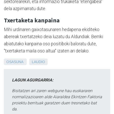
sektorearekin, eta informazio trukaketa "etengabea"
dela azpimarratu dute.
Txertaketa kanpaina
Mihi urdinaren gaixotasunaren hedapena ekiditeko
abereak txertatzeko deia luzatu du Aldundiak. Berriki
abiatutako kanpaina oso positiboki baloratu dute,
"txertaketa maila oso altua" izaten ari delako.
OSASUNA
LAUDIO
LAGUN AGURGARRIA:
Bisitatzen ari zaren webgune hau euskararen
normalizazioaren alde Aiaraldea Ekintzen Faktoria
proiektu berrituak garatzen duen tresnetako bat
da.