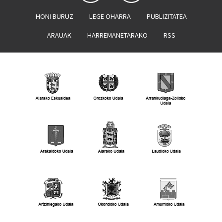
HONI BURUZ
LEGE OHARRA
PUBLIZITATEA
ARAUAK
HARREMANETARAKO
RSS