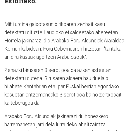
ekiditeko.
Mihi urdina gaixotasun birikoaren zenbait kasu
detektatu dituzte Laudioko etxaldeetako abereetan.
Horrela jakinarazi dio Arabako Foru Aldundiak Aiaraldea
Komunikabideari. Foru Gobernuaren hitzetan, "tantaka
ari dira kasuak agertzen Araba osotik".
Zehazki birusaren 8 serotipoa da azken asteetan
detektatu dutena. Birusaren aldaera hau duela bi
hilabete Kantabrian eta Ipar Euskal herrian egondako
kasuetan antzemandako 3 serotipoa baino zertxobait
kalteberagoa da.
Arabako Foru Aldundiak jakinarazi du honezkero
harremanetan jarri dela lurraldeko abeltzaintza