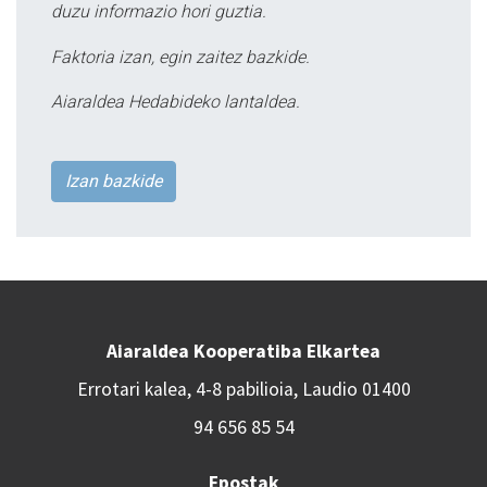
duzu informazio hori guztia.
Faktoria izan, egin zaitez bazkide.
Aiaraldea Hedabideko lantaldea.
Izan bazkide
Aiaraldea Kooperatiba Elkartea
Errotari kalea, 4-8 pabilioia, Laudio 01400
94 656 85 54
Epostak