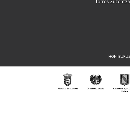
Torres Zuzentzai
HONI BURU