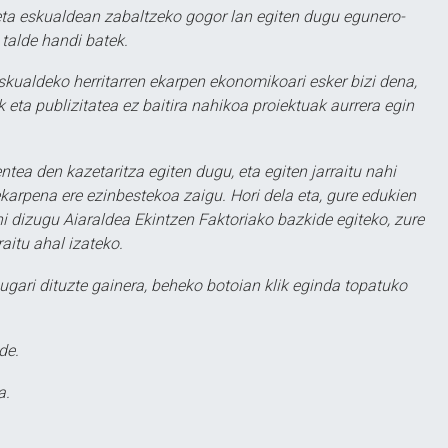
ta eskualdean zabaltzeko gogor lan egiten dugu egunero-
 talde handi batek.
eskualdeko herritarren ekarpen ekonomikoari esker bizi dena,
 eta publizitatea ez baitira nahikoa proiektuak aurrera egin
ntea den kazetaritza egiten dugu, eta egiten jarraitu nahi
karpena ere ezinbestekoa zaigu. Hori dela eta, gure edukien
hi dizugu Aiaraldea Ekintzen Faktoriako bazkide egiteko, zure
aitu ahal izateko.
ugari dituzte gainera, beheko botoian klik eginda topatuko
de.
a.