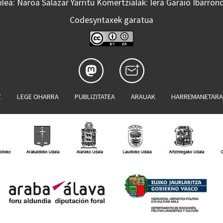
lea: Naroa Salazar Yarritu Komertzialak: Iera Garaio Ibarron
Codesyntaxek garatua
Z
LEGE OHARRA
PUBLIZITATEA
ARAUAK
HARREMANETAR