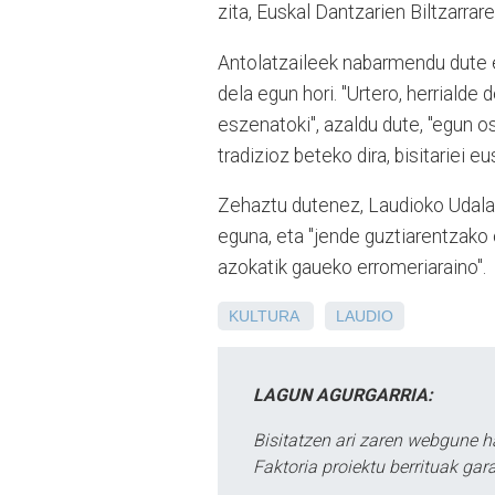
zita, Euskal Dantzarien Biltzarrar
Antolatzaileek nabarmendu dute e
dela egun hori. "Urtero, herriald
eszenatoki", azaldu dute, "egun o
tradizioz beteko dira, bisitariei 
Zehaztu dutenez, Laudioko Udalar
eguna, eta "jende guztiarentzako o
azokatik gaueko erromeriaraino".
KULTURA
LAUDIO
LAGUN AGURGARRIA:
Bisitatzen ari zaren webgune h
Faktoria proiektu berrituak gar