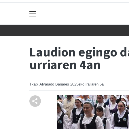
Laudion egingo d
urriaren 4an
Txabi Alvarado Bañares
2025eko irailaren 5a