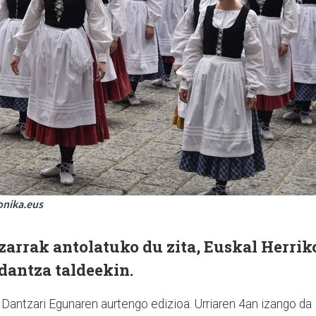
onika.eus
zarrak antolatuko du zita, Euskal Herrik
 dantza taldeekin.
 Dantzari Egunaren aurtengo edizioa. Urriaren 4an izango da