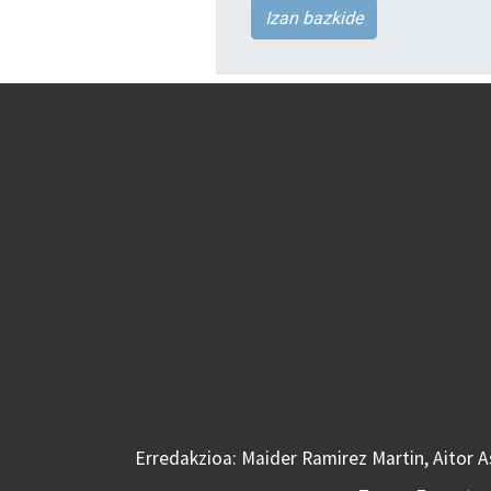
Izan bazkide
Erredakzioa: Maider Ramirez Martin, Aitor 