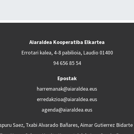
Aiaraldea Kooperatiba Elkartea
Errotari kalea, 4-8 pabilioia, Laudio 01400
94 656 85 54
Epostak
harremanak@aiaraldea.eus
erredakzioa@aiaraldea.eus
agenda@aiaraldea.eus
Aspuru Saez, Txabi Alvarado Bañares, Aimar Gutierrez Bidarte