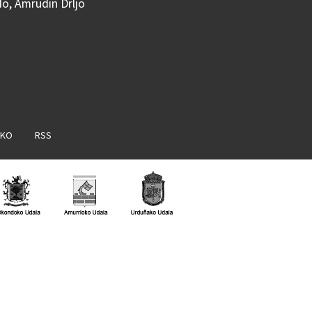
do, Amrudin Drljo
AKO
RSS