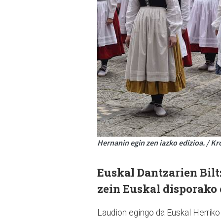
Hernanin egin zen iazko edizioa. / Kr
Euskal Dantzarien Bilt
zein Euskal disporako
Laudion egingo da Euskal Herriko