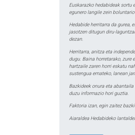
Euskarazko hedabideak sortu e
egunero langile zein boluntario
Hedabide herritarra da gurea, 
jasotzen ditugun diru-laguntzak
dezan.
Herritarra, anitza eta independe
dugu. Baina horretarako, zure e
hartzaile zaren horri eskatu na
sustengua emateko, lanean jarr
Bazkideek onura eta abantaila 
duzu informazio hori guztia.
Faktoria izan, egin zaitez bazki
Aiaraldea Hedabideko lantalde