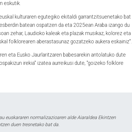
en eskutik.
uskal kulturaren egutegiko ekitaldi garrantzitsuenetako bat
e desberdin batean ospatzen da eta 2025ean Araba izango du
soan zehar, Laudioko kaleak eta plazak musikaz, kolorez eta
euskal folklorearen aberastasunaz gozatzeko aukera eskainiz".
en eta Eusko Jaurlaritzaren babesarekin antolatuko dute
spakizun irekia" izatea aurreikusi dute, "goizeko folklore
au euskararen normalizazioaren alde Aiaraldea Ekintzen
atzen duen tresnetako bat da.