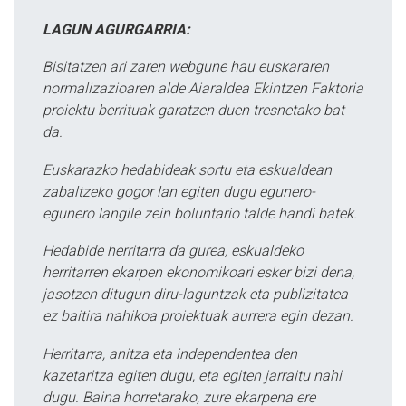
LAGUN AGURGARRIA:
Bisitatzen ari zaren webgune hau euskararen
normalizazioaren alde Aiaraldea Ekintzen Faktoria
proiektu berrituak garatzen duen tresnetako bat
da.
Euskarazko hedabideak sortu eta eskualdean
zabaltzeko gogor lan egiten dugu egunero-
egunero langile zein boluntario talde handi batek.
Hedabide herritarra da gurea, eskualdeko
herritarren ekarpen ekonomikoari esker bizi dena,
jasotzen ditugun diru-laguntzak eta publizitatea
ez baitira nahikoa proiektuak aurrera egin dezan.
Herritarra, anitza eta independentea den
kazetaritza egiten dugu, eta egiten jarraitu nahi
dugu. Baina horretarako, zure ekarpena ere