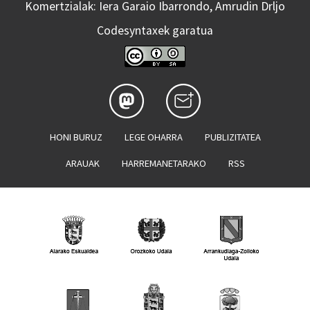
Komertzialak: Iera Garaio Ibarrondo, Amrudin Drljo
Codesyntaxek garatua
HONI BURUZ
LEGE OHARRA
PUBLIZITATEA
ARAUAK
HARREMANETARAKO
RSS