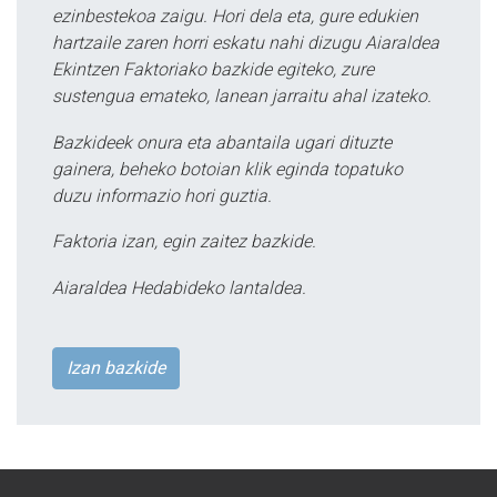
ezinbestekoa zaigu. Hori dela eta, gure edukien
hartzaile zaren horri eskatu nahi dizugu Aiaraldea
Ekintzen Faktoriako bazkide egiteko, zure
sustengua emateko, lanean jarraitu ahal izateko.
Bazkideek onura eta abantaila ugari dituzte
gainera, beheko botoian klik eginda topatuko
duzu informazio hori guztia.
Faktoria izan, egin zaitez bazkide.
Aiaraldea Hedabideko lantaldea.
Izan bazkide