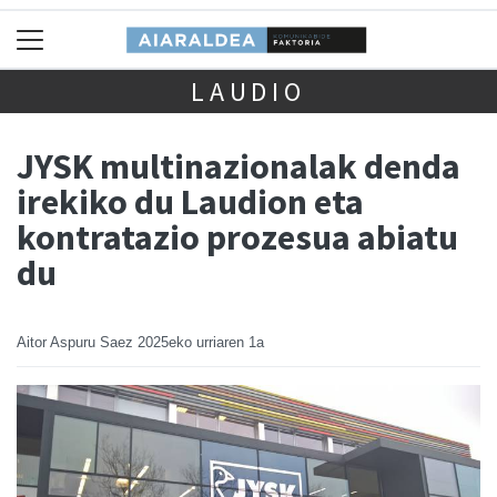
LAUDIO
JYSK multinazionalak denda
irekiko du Laudion eta
kontratazio prozesua abiatu
du
Aitor Aspuru Saez
2025eko urriaren 1a