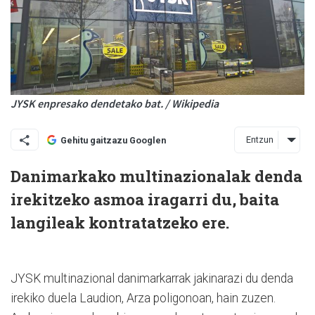
JYSK enpresako dendetako bat. / Wikipedia
Entzun
Gehitu gaitzazu Googlen
Danimarkako multinazionalak denda
irekitzeko asmoa iragarri du, baita
langileak kontratatzeko ere.
JYSK multinazional danimarkarrak jakinarazi du denda
irekiko duela Laudion, Arza poligonoan, hain zuzen.