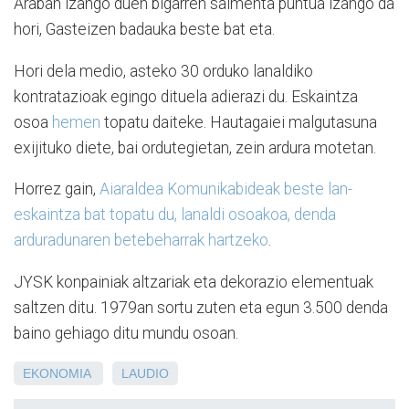
Araban izango duen bigarren salmenta puntua izango da
hori, Gasteizen badauka beste bat eta.
Hori dela medio, asteko 30 orduko lanaldiko
kontratazioak egingo dituela adierazi du. Eskaintza
osoa
hemen
topatu daiteke. Hautagaiei malgutasuna
exijituko diete, bai ordutegietan, zein ardura motetan.
Horrez gain,
Aiaraldea Komunikabideak beste lan-
eskaintza bat topatu du, lanaldi osoakoa, denda
arduradunaren betebeharrak hartzeko
.
JYSK konpainiak altzariak eta dekorazio elementuak
saltzen ditu. 1979an sortu zuten eta egun 3.500 denda
baino gehiago ditu mundu osoan.
EKONOMIA
LAUDIO