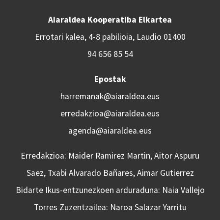
Aiaraldea Kooperatiba Elkartea
Errotari kalea, 4-8 pabilioia, Laudio 01400
94 656 85 54
Epostak
harremanak@aiaraldea.eus
erredakzioa@aiaraldea.eus
agenda@aiaraldea.eus
Erredakzioa: Maider Ramirez Martin, Aitor Aspuru
Saez, Txabi Alvarado Bañares, Aimar Gutierrez
Bidarte Ikus-entzunezkoen arduraduna: Naia Vallejo
Torres Zuzentzailea: Naroa Salazar Yarritu