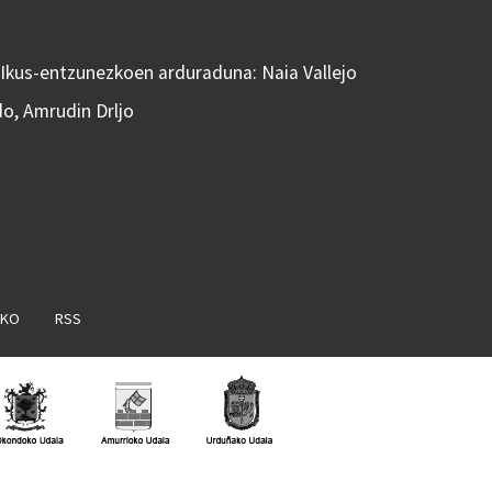
 Ikus-entzunezkoen arduraduna: Naia Vallejo
do, Amrudin Drljo
AKO
RSS