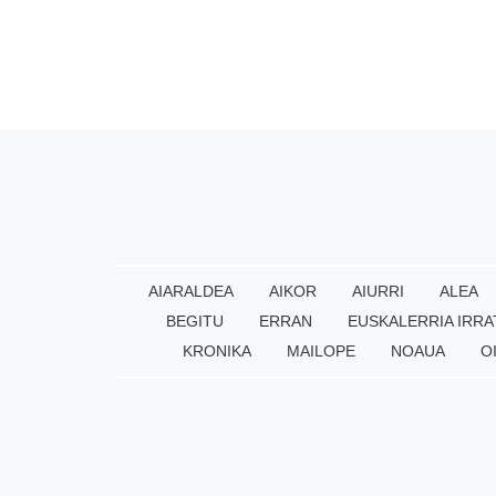
AIARALDEA
AIKOR
AIURRI
ALEA
BEGITU
ERRAN
EUSKALERRIA IRRA
KRONIKA
MAILOPE
NOAUA
O