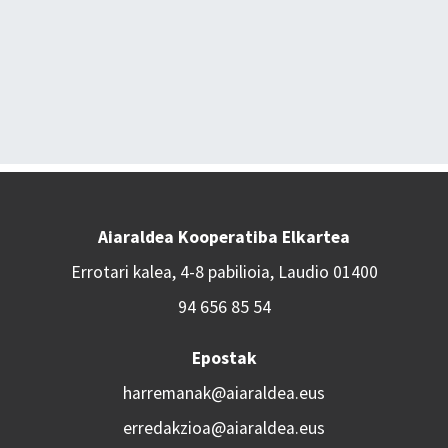
Aiaraldea Kooperatiba Elkartea
Errotari kalea, 4-8 pabilioia, Laudio 01400
94 656 85 54
Epostak
harremanak@aiaraldea.eus
erredakzioa@aiaraldea.eus