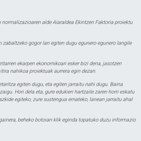
 normalizazioaren alde Aiaraldea Ekintzen Faktoria proiektu
 zabaltzeko gogor lan egiten dugu egunero-egunero langile
ritarren ekarpen ekonomikoari esker bizi dena, jasotzen
itira nahikoa proiektuak aurrera egin dezan.
taritza egiten dugu, eta egiten jarraitu nahi dugu. Baina
aigu. Hori dela eta, gure edukien hartzaile zaren horri eskatu
zkide egiteko, zure sustengua emateko, lanean jarraitu ahal
 gainera, beheko botoian klik eginda topatuko duzu informazio