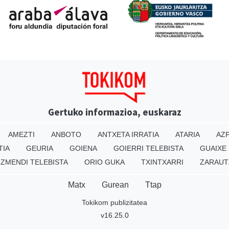
Gertuko informazioa, euskaraz
AMEZTI
ANBOTO
ANTXETA IRRATIA
ATARIA
AZP
TIA
GEURIA
GOIENA
GOIERRI TELEBISTA
GUAIXE
IZMENDI TELEBISTA
ORIO GUKA
TXINTXARRI
ZARAUT
Matx
Gurean
Ttap
Tokikom publizitatea
v16.25.0