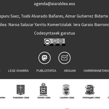
agenda@aiaraldea.eus
Aspuru Saez, Txabi Alvarado Bañares, Aimar Gutierrez Bidarte
lea: Naroa Salazar Yarritu Komertzialak: Iera Garaio Ibarron
Codesyntaxek garatua
Z
LEGE OHARRA
PUBLIZITATEA
ARAUAK
HARREMANETAR