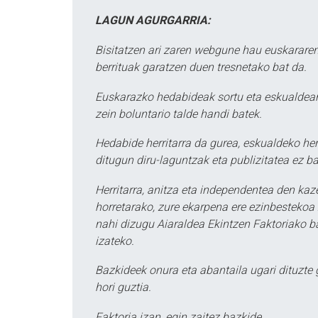
LAGUN AGURGARRIA:
Bisitatzen ari zaren webgune hau euskararen
berrituak garatzen duen tresnetako bat da.
Euskarazko hedabideak sortu eta eskualdean
zein boluntario talde handi batek.
Hedabide herritarra da gurea, eskualdeko her
ditugun diru-laguntzak eta publizitatea ez ba
Herritarra, anitza eta independentea den kaze
horretarako, zure ekarpena ere ezinbestekoa z
nahi dizugu Aiaraldea Ekintzen Faktoriako ba
izateko.
Bazkideek onura eta abantaila ugari dituzte
hori guztia.
Faktoria izan, egin zaitez bazkide.