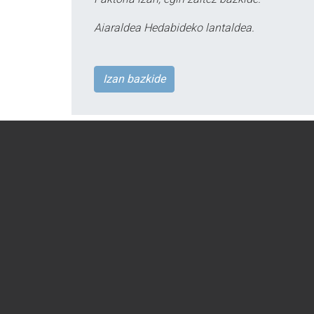
Aiaraldea Hedabideko lantaldea.
Izan bazkide