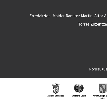
Erredakzioa: Maider Ramirez Martin, Aitor 
Torres Zuzentzai
HONI BURU