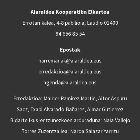
Aiaraldea Kooperatiba Elkartea
Errotari kalea, 4-8 pabilioia, Laudio 01400
94 656 85 54
Epostak
harremanak@aiaraldea.eus
erredakzioa@aiaraldea.eus
agenda@aiaraldea.eus
Erredakzioa: Maider Ramirez Martin, Aitor Aspuru
Saez, Txabi Alvarado Bañares, Aimar Gutierrez
Bidarte Ikus-entzunezkoen arduraduna: Naia Vallejo
Torres Zuzentzailea: Naroa Salazar Yarritu