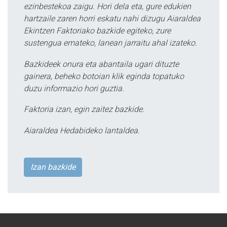
ezinbestekoa zaigu. Hori dela eta, gure edukien
hartzaile zaren horri eskatu nahi dizugu Aiaraldea
Ekintzen Faktoriako bazkide egiteko, zure
sustengua emateko, lanean jarraitu ahal izateko.
Bazkideek onura eta abantaila ugari dituzte
gainera, beheko botoian klik eginda topatuko
duzu informazio hori guztia.
Faktoria izan, egin zaitez bazkide.
Aiaraldea Hedabideko lantaldea.
Izan bazkide