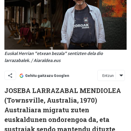
Euskal Herrian "etxean bezala" sentizten dela dio
larrazabalek. / Aiaraldea.eus
Entzun
Gehitu gaitzazu Googlen
JOSEBA LARRAZABAL MENDIOLEA
(Townsville, Australia, 1970)
Australiara migratu zuten
euskaldunen ondorengoa da, eta
sustraiak sendo mantendu dituzte