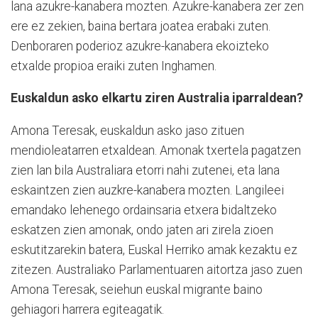
lana azukre-kanabera mozten. Azukre-kanabera zer zen
ere ez zekien, baina bertara joatea erabaki zuten.
Denboraren poderioz azukre-kanabera ekoizteko
etxalde propioa eraiki zuten Inghamen.
Euskaldun asko elkartu ziren Australia iparraldean?
Amona Teresak, euskaldun asko jaso zituen
mendioleatarren etxaldean. Amonak txertela pagatzen
zien lan bila Australiara etorri nahi zutenei, eta lana
eskaintzen zien auzkre-kanabera mozten. Langileei
emandako lehenego ordainsaria etxera bidaltzeko
eskatzen zien amonak, ondo jaten ari zirela zioen
eskutitzarekin batera, Euskal Herriko amak kezaktu ez
zitezen. Australiako Parlamentuaren aitortza jaso zuen
Amona Teresak, seiehun euskal migrante baino
gehiagori harrera egiteagatik.