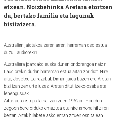
etxean. Noizbehinka Aretara etortzen
da, bertako familia eta lagunak
bisitatzera.
Australian jaiotakoa zaren arren, harreman oso estua
duzu Laudiorekin.
Australiara joandako euskaldunen ondorengoa naiz ni.
Laudiorekin dudan harreman estua aitari zor diot. Nire
aita, Josetxu Larrazabal, Diman jaioa bazen ere Aretan
bizi izan zen urte luzez. Aretan ditut izeko-osaba eta
lehengusuak.
Aitak auto-istripu larria izan zuen 1962an. Haurdun
zegoen bere orduko emaztea eta nire amona hil ziren
bertan. Aitak hilabete asko eman zituen ospitalean.