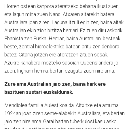
Horren ostean kanpora ateratzeko beharra ikusi zuen,
eta lagun mina zuen Nandi Atxaren aitarekin batera
Australiara joan ziren. Laguna itzuli egin zen, baina aitak
Australian ekin zion bizitza berriari. Ez zuen diru askorik.
Ebanista zen Euskal Herrian, baina Australian, besteak
beste, zentral hidroelektriko batean aritu zen denbora
batez. Gitarra jotzen ere ateratzen zituen sosak.
Azukre-kanabera mozteko sasoian Queenslandera jo
zuen, Ingham herrira, bertan ezagutu zuen nire ama.
Zure ama Australian jaio zen, baina hark ere
bazituen sustari euskaldunak.
Mendiolea familia Aulestikoa da. Aitxitxe eta amuma
1924an joan ziren seme-alabekin Australiara, eta bertan
jaio zen nire ama. Garai hartan tuberkulosi kasu asko