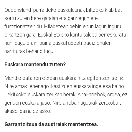
Queensland iparraldeko euskaldunak biltzeko klub bat
sortu zuten bere garaian eta gaur egun ere
funtzionatzen du. Hilabetean behin ehun lagun inguru
elkartzen gara. Euskal Etxeko kantu taldea berreskuratu
nahi dugu orain, baina euskal abesti tradizionalen
partiturak behar ditugu.
Euskara mantendu zuten?
Mendioleatarren etxean euskara hitz egiten zen soilik.
Nire amak lehenago ikasi zuen euskara ingelesa baino.
Lekitxoko euskara zeukan berak. Anai-arrebok, ordea, ez
genuen euskara jaso. Nire arreba nagusiak zertxobait
akaso, baina ez asko.
Garrantzitsua da sustraiak mantentzea.