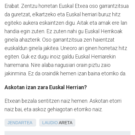
Erabat. Zentzu horretan Euskal Etxea oso garrantzitsua
da guretzat, elkartzeko eta Euskal herriari buruz hitz
egiteko aukera eskaintzen digu. Aitak eta amak ere lan
handia egin zuten. Ez zuten nahi gu Euskal Herrikoak
ginela ahazterik. Oso garrantzitsua zen haientzat
euskaldun ginela jakitea. Uneoro ari ginen horretaz hitz
egiten. Guk ez dugu inoiz galdu Euskal Herriarekin
harremana. Nire alaba nagusiari orain piztu zaio
jakinmina. Ez da oraindik hemen izan baina etorriko da.
Askotan izan zara Euskal Herrian?
Etxean bezala sentitzen naiz hemen. Askotan etorri
naiz bai, eta askoz gehiagotan etorriko naiz.
JENDARTEA
LAUDIO
ARETA