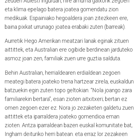
zeuden Aulesti inguruan, nire amuma gaixorik zegoen
eta klima epelago batera joatea gomendatu zion
medikuak. Espainiako hegoaldera joan zitezkeen ere,
baina pixkat urrunago joatea erabaki zuten (barreak).
Aurretik Hego Amerikan meatzari lanak eginak zituen
aittittek, eta Australian ere ogibide berdinean jarduteko
asmoz joan zen, familiak zuen urre guztia salduta.
Behin Australian, herrialdearen erdialdean zegoen
meategi batera joateko trena hartzear zirela, euskaldun
batzuekin egin zuten topo geltokian. “Nola joango zara
familiarekin bertara”, esan zioten aitxitxeri; bertan ez
omen zegoen ezer ez. Nora jo zezaketen galdetu zuen
aittittek eta iparraldera joateko gomendioa eman
zioten. Antza iparraldean bazen euskal komunitate bat,
Ingham deituriko herri batean. eta erraz lor zezakeen