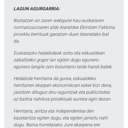
LAGUN AGURGARRIA:
Bisitatzen ari zaren webgune hau euskararen
normalizazioaren alde Aiaraldea Ekintzen Faktoria
proiektu berrituak garatzen duen tresnetako bat
da.
Euskarazko hedabideak sortu eta eskualdean
zabaltzeko gogor lan egiten dugu egunero-
egunero langile zein boluntario talde handi batek.
Hedabide herritarra da gurea, eskualdeko
herritarren ekarpen ekonomikoari esker bizi dena,
jasotzen ditugun diru-laguntzak eta publizitatea
ez baitira nahikoa proiektuak aurrera egin dezan.
Herritarra, anitza eta independentea den
kazetaritza egiten dugu, eta egiten jarraitu nahi
dugu. Baina horretarako, zure ekarpena ere