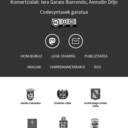
Komertzialak: Iera Garaio Ibarrondo, Amrudin Drljo
Codesyntaxek garatua
HONI BURUZ
LEGE OHARRA
PUBLIZITATEA
ARAUAK
HARREMANETARAKO
RSS