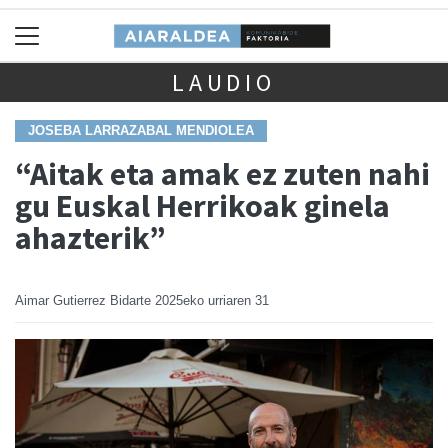
LAUDIO
JOSEBA LARRAZABAL MENDIOLEA
“Aitak eta amak ez zuten nahi
gu Euskal Herrikoak ginela
ahazterik”
Aimar Gutierrez Bidarte
2025eko urriaren 31