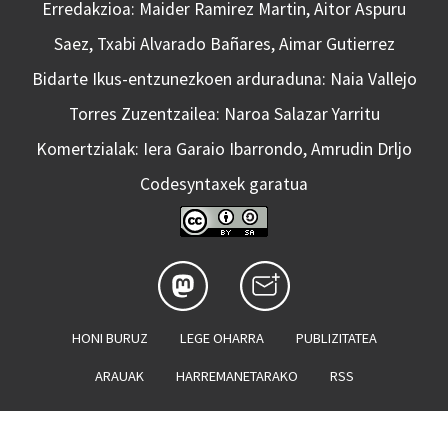
Erredakzioa: Maider Ramirez Martin, Aitor Aspuru
Saez, Txabi Alvarado Bañares, Aimar Gutierrez
Bidarte Ikus-entzunezkoen arduraduna: Naia Vallejo
Torres Zuzentzailea: Naroa Salazar Yarritu
Komertzialak: Iera Garaio Ibarrondo, Amrudin Drljo
Codesyntaxek garatua
HONI BURUZ
LEGE OHARRA
PUBLIZITATEA
ARAUAK
HARREMANETARAKO
RSS