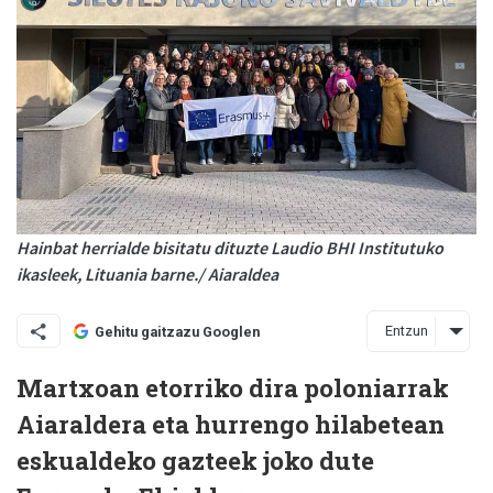
Hainbat herrialde bisitatu dituzte Laudio BHI Institutuko
ikasleek, Lituania barne./ Aiaraldea
Entzun
Gehitu gaitzazu Googlen
Martxoan etorriko dira poloniarrak
Aiaraldera eta hurrengo hilabetean
eskualdeko gazteek joko dute