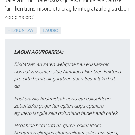
bai eta komunitate osoak gure komunitatera datozen
familien transmisore eta eragile integratzaile gisa duen
zeregina ere".
HEZKUNTZA
LAUDIO
LAGUN AGURGARRIA:
Bisitatzen ari zaren webgune hau euskararen
normalizazioaren alde Aiaraldea Ekintzen Faktoria
proiektu berrituak garatzen duen tresnetako bat
da.
Euskarazko hedabideak sortu eta eskualdean
zabaltzeko gogor lan egiten dugu egunero-
egunero langile zein boluntario talde handi batek.
Hedabide herritarra da gurea, eskualdeko
herritarren ekarpen ekonomikoari esker bizi dena,