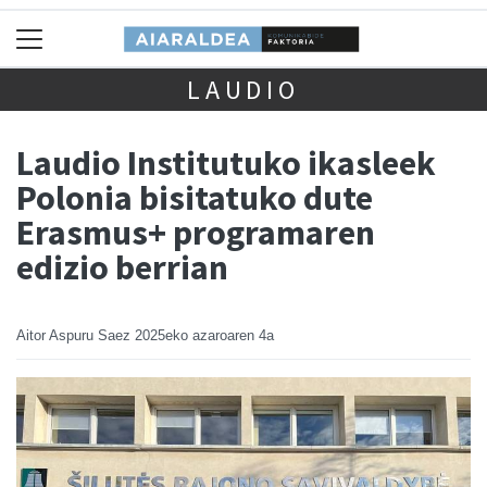
LAUDIO
Laudio Institutuko ikasleek
Polonia bisitatuko dute
Erasmus+ programaren
edizio berrian
Aitor Aspuru Saez
2025eko azaroaren 4a