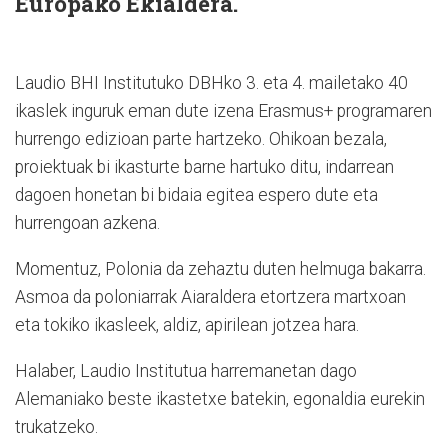
Europako Ekialdera.
Laudio BHI Institutuko DBHko 3. eta 4. mailetako 40
ikaslek inguruk eman dute izena Erasmus+ programaren
hurrengo edizioan parte hartzeko. Ohikoan bezala,
proiektuak bi ikasturte barne hartuko ditu, indarrean
dagoen honetan bi bidaia egitea espero dute eta
hurrengoan azkena.
Momentuz, Polonia da zehaztu duten helmuga bakarra.
Asmoa da poloniarrak Aiaraldera etortzera martxoan
eta tokiko ikasleek, aldiz, apirilean jotzea hara.
Halaber, Laudio Institutua harremanetan dago
Alemaniako beste ikastetxe batekin, egonaldia eurekin
trukatzeko.