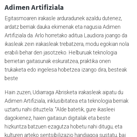
Adimen Artifiziala
Egitasmoaren irakasle arduradunek azaldu dutenez,
ardatz berriak dauka ekimenak eta nagusia Adimen
Artifiziala da. Arlo horretako aditua Laudiora joango da
ikasleak zein irakasleak trebatzera, modu egokian nola
erabili behar den jasotzeko. Helburuak teknologia
berrietan gaitasunak eskuratzea, praktika onen
trukaketa edo ingelesa hobetzea izango dira, besteak
beste
Hain zuzen, Udiarraga Abrisketa irakasleak aipatu du
Adimen Artifiziala, inklusibitatea eta teknologia berriak
uztartu nahi dituztela: "Alde batetik, gure ikasleei
dagokienez, haien gaitasun digitalak eta beste
hizkuntza batzuen ezagutza hobetu nahi ditugu, eta
kulturen arteko sentsibilizazio handiagoa sustatu, bai