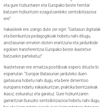
eta gure hizkuntaren eta Europako beste herritar
batzuen hizkuntzen ezagutzarekiko sentsibilizazioa
ere".
Irakasleek ere izango dute zer egin: "Gaitasun digitalak
eta berrikuntza pedagogikoak hobetu nahi ditugu,
aniztasunari ematen dioten erantzuna eta jardunbide
egokien transferentzia Europako beste ikastetxe
batzuekin partekatuz".
Ikastetxean ere emaitza positiboak espero dituzte bi
esparrutan: "Europar Batasunan jarduteko duen
gaitasuna hobetu nahi dugu, eta bere dimentsio
europarra indartu irakaskuntzan, praktika berritzaileak
ikasiz, eskuratuz eta garatuz. Gure hizkuntzaren
garrantziari buruzko sentsibilizazioa hobetu nahi dugu,