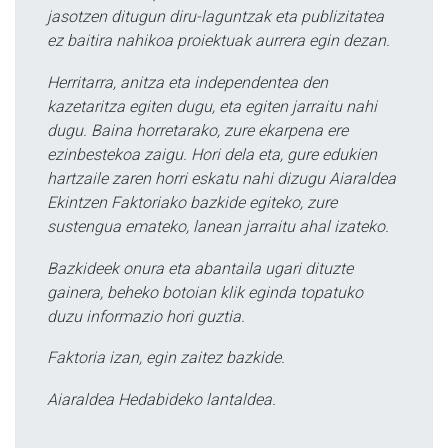
jasotzen ditugun diru-laguntzak eta publizitatea
ez baitira nahikoa proiektuak aurrera egin dezan.
Herritarra, anitza eta independentea den
kazetaritza egiten dugu, eta egiten jarraitu nahi
dugu. Baina horretarako, zure ekarpena ere
ezinbestekoa zaigu. Hori dela eta, gure edukien
hartzaile zaren horri eskatu nahi dizugu Aiaraldea
Ekintzen Faktoriako bazkide egiteko, zure
sustengua emateko, lanean jarraitu ahal izateko.
Bazkideek onura eta abantaila ugari dituzte
gainera, beheko botoian klik eginda topatuko
duzu informazio hori guztia.
Faktoria izan, egin zaitez bazkide.
Aiaraldea Hedabideko lantaldea.