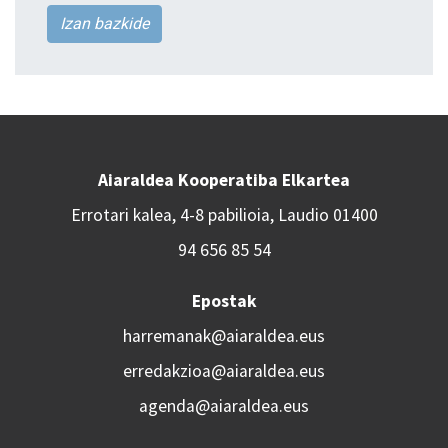
Izan bazkide
Aiaraldea Kooperatiba Elkartea
Errotari kalea, 4-8 pabilioia, Laudio 01400
94 656 85 54
Epostak
harremanak@aiaraldea.eus
erredakzioa@aiaraldea.eus
agenda@aiaraldea.eus