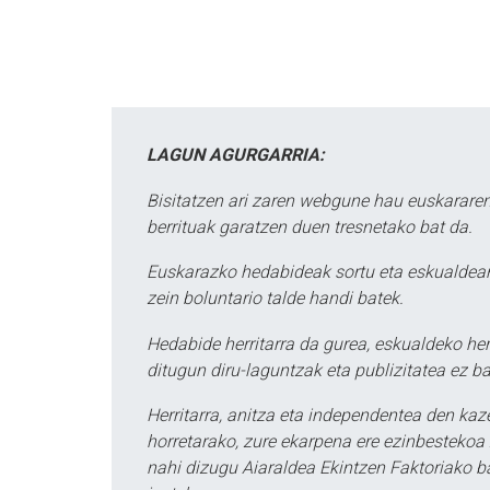
LAGUN AGURGARRIA:
Bisitatzen ari zaren webgune hau euskararen
berrituak garatzen duen tresnetako bat da.
Euskarazko hedabideak sortu eta eskualdean
zein boluntario talde handi batek.
Hedabide herritarra da gurea, eskualdeko her
ditugun diru-laguntzak eta publizitatea ez ba
Herritarra, anitza eta independentea den kaze
horretarako, zure ekarpena ere ezinbestekoa z
nahi dizugu Aiaraldea Ekintzen Faktoriako ba