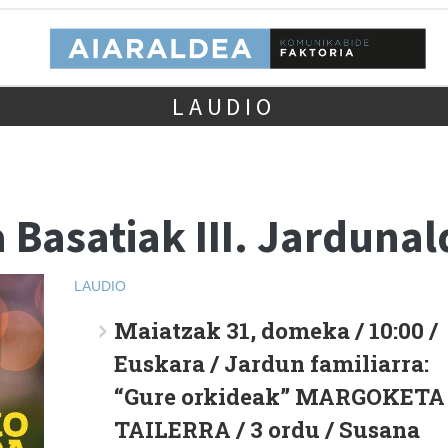
LAUDIO
Basatiak III. Jardunal
LAUDIO
Maiatzak 31, domeka / 10:00
/
Euskara / Jardun familiarra:
“Gure orkideak” MARGOKETA
TAILERRA / 3 ordu / Susana