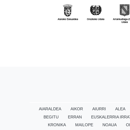
AIARALDEA
AIKOR
AIURRI
ALEA
BEGITU
ERRAN
EUSKALERRIA IRRA
KRONIKA
MAILOPE
NOAUA
O