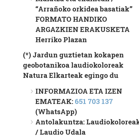
“Arrañoko orkidea basatiak”
FORMATO HANDIKO
ARGAZKIEN ERAKUSKETA
Herriko Plazan
(*) Jardun guztietan kokapen
geobotanikoa laudiokoloreak
Natura Elkarteak egingo du
INFORMAZIOA ETA IZEN
EMATEAK:
651 703 137
(WhatsApp)
Antolakuntza: Laudiokolorea
/ Laudio Udala