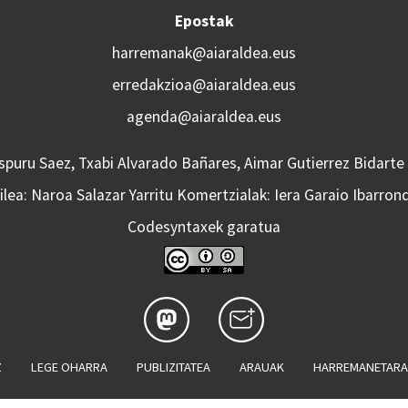
Epostak
harremanak@aiaraldea.eus
erredakzioa@aiaraldea.eus
agenda@aiaraldea.eus
Aspuru Saez, Txabi Alvarado Bañares, Aimar Gutierrez Bidarte
lea: Naroa Salazar Yarritu Komertzialak: Iera Garaio Ibarron
Codesyntaxek garatua
Z
LEGE OHARRA
PUBLIZITATEA
ARAUAK
HARREMANETAR