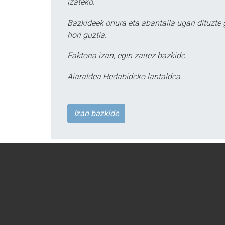
izateko.
Bazkideek onura eta abantaila ugari dituzte
hori guztia.
Faktoria izan, egin zaitez bazkide.
Aiaraldea Hedabideko lantaldea.
Izan bazkide