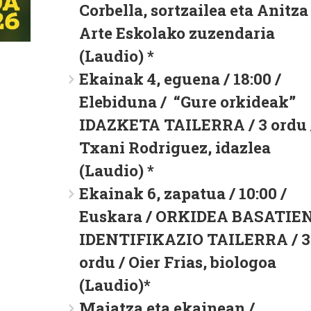
Corbella, sortzailea eta Anitza
Arte Eskolako zuzendaria
(Laudio) *
Ekainak 4, eguena / 18:00
/
Elebiduna / “Gure orkideak”
IDAZKETA TAILERRA / 3 ordu 
Txani Rodriguez, idazlea
(Laudio) *
Ekainak 6, zapatua / 10:00
/
Euskara / ORKIDEA BASATIE
IDENTIFIKAZIO TAILERRA / 3
ordu / Oier Frias, biologoa
(Laudio)*
Maiatza eta ekainean
/