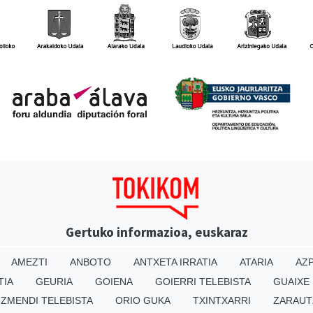
Gertuko informazioa, euskaraz
AMEZTI
ANBOTO
ANTXETA IRRATIA
ATARIA
AZP
TIA
GEURIA
GOIENA
GOIERRI TELEBISTA
GUAIXE
IZMENDI TELEBISTA
ORIO GUKA
TXINTXARRI
ZARAUT