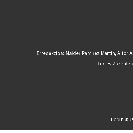
Erredakzioa: Maider Ramirez Martin, Aitor 
Torres Zuzentzai
HONI BURU