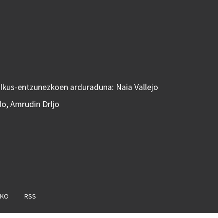
 Ikus-entzunezkoen arduraduna: Naia Vallejo
do, Amrudin Drljo
AKO
RSS