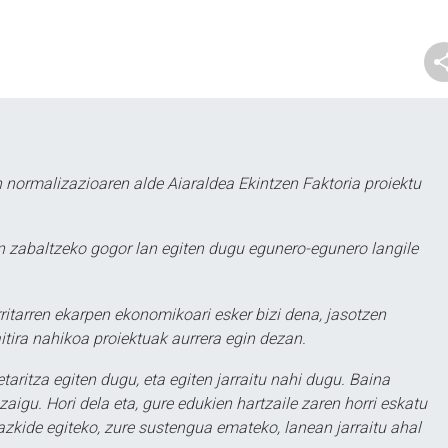
 normalizazioaren alde Aiaraldea Ekintzen Faktoria proiektu
 zabaltzeko gogor lan egiten dugu egunero-egunero langile
ritarren ekarpen ekonomikoari esker bizi dena, jasotzen
itira nahikoa proiektuak aurrera egin dezan.
taritza egiten dugu, eta egiten jarraitu nahi dugu. Baina
aigu. Hori dela eta, gure edukien hartzaile zaren horri eskatu
zkide egiteko, zure sustengua emateko, lanean jarraitu ahal