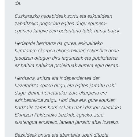
da.
Euskarazko hedabideak sortu eta eskualdean
zabaltzeko gogor lan egiten dugu egunero-
egunero langile zein boluntario talde handi batek.
Hedabide herritarra da gurea, eskualdeko
herritarren ekarpen ekonomikoari esker bizi dena,
jasotzen ditugun diru-laguntzak eta publizitatea
ez baitira nahikoa proiektuak aurrera egin dezan.
Herritarra, anitza eta independentea den
kazetaritza egiten dugu, eta egiten jarraitu nahi
dugu. Baina horretarako, zure ekarpena ere
ezinbestekoa zaigu. Hori dela eta, gure edukien
hartzaile zaren horri eskatu nahi dizugu Aiaraldea
Ekintzen Faktoriako bazkide egiteko, zure
sustengua emateko, lanean jarraitu ahal izateko.
Bazkideek onura eta abantaila ugari dituzte