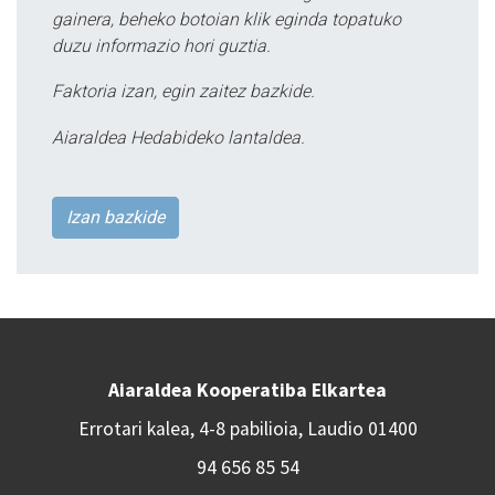
gainera, beheko botoian klik eginda topatuko
duzu informazio hori guztia.
Faktoria izan, egin zaitez bazkide.
Aiaraldea Hedabideko lantaldea.
Izan bazkide
Aiaraldea Kooperatiba Elkartea
Errotari kalea, 4-8 pabilioia, Laudio 01400
94 656 85 54