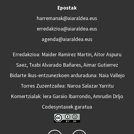
Epostak
harremanak@aiaraldea.eus
erredakzioa@aiaraldea.eus
agenda@aiaraldea.eus
Erredakzioa: Maider Ramirez Martin, Aitor Aspuru
Saez, Txabi Alvarado Bañares, Aimar Gutierrez
Bidarte Ikus-entzunezkoen arduraduna: Naia Vallejo
Torres Zuzentzailea: Naroa Salazar Yarritu
Komertzialak: Iera Garaio Ibarrondo, Amrudin Drljo
Codesyntaxek garatua