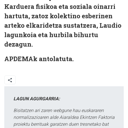
Karduera fisikoa eta soziala oinarri
hartuta, zatoz kolektino esberinen
arteko elkaridetza sustatzera, Laudio
lagunkoia eta hurbila bihurtu
dezagun.
APDEMAk antolatuta.
LAGUN AGURGARRIA:
Bisitatzen ari zaren webgune hau euskararen
normalizazioaren alde Aiaraldea Ekintzen Faktoria
proiektu berrituak garatzen duen tresnetako bat