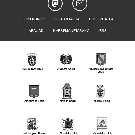
HONI BURUZ
LEGE OHARRA
PUBLIZITATEA
ARAUAK
HARREMANETARAKO
RSS