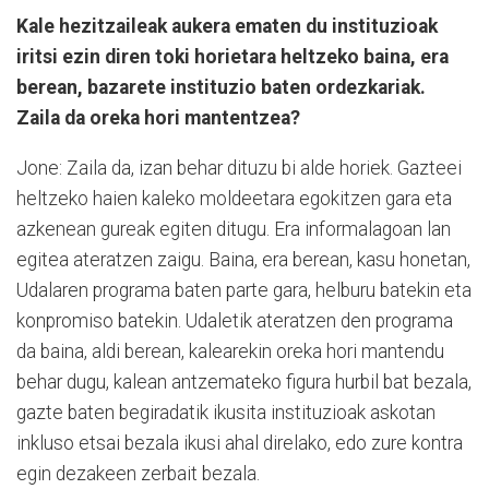
Kale hezitzaileak aukera ematen du instituzioak
iritsi ezin diren toki horietara heltzeko baina, era
berean, bazarete instituzio baten ordezkariak.
Zaila da oreka hori mantentzea?
Jone: Zaila da, izan behar dituzu bi alde horiek. Gazteei
heltzeko haien kaleko moldeetara egokitzen gara eta
azkenean gureak egiten ditugu. Era informalagoan lan
egitea ateratzen zaigu. Baina, era berean, kasu honetan,
Udalaren programa baten parte gara, helburu batekin eta
konpromiso batekin. Udaletik ateratzen den programa
da baina, aldi berean, kalearekin oreka hori mantendu
behar dugu, kalean antzemateko figura hurbil bat bezala,
gazte baten begiradatik ikusita instituzioak askotan
inkluso etsai bezala ikusi ahal direlako, edo zure kontra
egin dezakeen zerbait bezala.