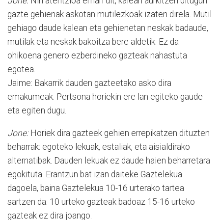
Jone:
Niri atentzioa eman dit, kalean aurkitzen ditugun
gazte gehienak askotan mutilezkoak izaten direla. Mutil
gehiago daude kalean eta gehienetan neskak badaude,
mutilak eta neskak bakoitza bere aldetik. Ez da
ohikoena genero ezberdineko gazteak nahastuta
egotea.
Jaime: Bakarrik dauden gazteetako asko dira
emakumeak. Pertsona horiekin ere lan egiteko gaude
eta egiten dugu.
Jone:
Horiek dira gazteek gehien errepikatzen dituzten
beharrak: egoteko lekuak, estaliak, eta aisialdirako
alternatibak. Dauden lekuak ez daude haien beharretara
egokituta. Erantzun bat izan daiteke Gaztelekua
dagoela, baina Gaztelekua 10-16 urterako tartea
sartzen da. 10 urteko gazteak badoaz 15-16 urteko
gazteak ez dira joango.