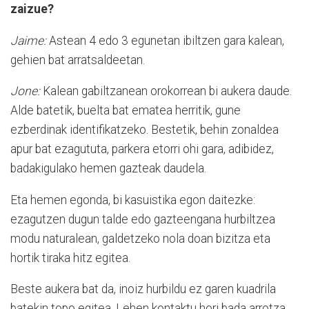
zaizue?
Jaime:
Astean 4 edo 3 egunetan ibiltzen gara kalean,
gehien bat arratsaldeetan.
Jone:
Kalean gabiltzanean orokorrean bi aukera daude.
Alde batetik, buelta bat ematea herritik, gune
ezberdinak identifikatzeko. Bestetik, behin zonaldea
apur bat ezagututa, parkera etorri ohi gara, adibidez,
badakigulako hemen gazteak daudela.
Eta hemen egonda, bi kasuistika egon daitezke:
ezagutzen dugun talde edo gazteengana hurbiltzea
modu naturalean, galdetzeko nola doan bizitza eta
hortik tiraka hitz egitea.
Beste aukera bat da, inoiz hurbildu ez garen kuadrila
batekin topo egitea. Lehen kontaktu hori bada arrotza,