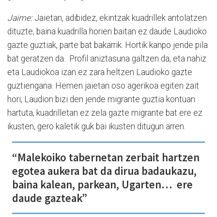
Jaime:
Jaietan, adibidez, ekintzak kuadrillek antolatzen
dituzte, baina kuadrilla horien baitan ez daude Laudioko
gazte guztiak, parte bat bakarrik. Hortik kanpo jende pila
bat geratzen da. Profil aniztasuna galtzen da, eta nahiz
eta Laudiokoa izan ez zara heltzen Laudioko gazte
guztiengana. Hemen jaietan oso agerikoa egiten zait
hori, Laudion bizi den jende migrante guztia kontuan
hartuta, kuadrilletan ez zela gazte migrante bat ere ez
ikusten, gero kaletik guk bai ikusten ditugun arren.
“Malekoiko tabernetan zerbait hartzen
egotea aukera bat da dirua badaukazu,
baina kalean, parkean, Ugarten… ere
daude gazteak”