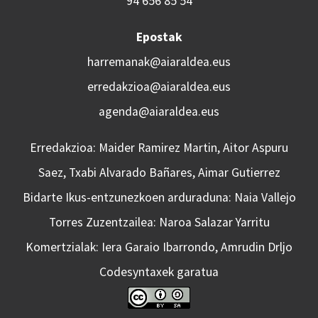
94 656 85 54
Epostak
harremanak@aiaraldea.eus
erredakzioa@aiaraldea.eus
agenda@aiaraldea.eus
Erredakzioa: Maider Ramirez Martin, Aitor Aspuru
Saez, Txabi Alvarado Bañares, Aimar Gutierrez
Bidarte Ikus-entzunezkoen arduraduna: Naia Vallejo
Torres Zuzentzailea: Naroa Salazar Yarritu
Komertzialak: Iera Garaio Ibarrondo, Amrudin Drljo
Codesyntaxek garatua