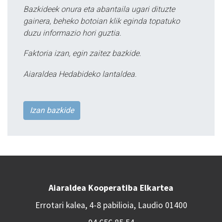
Bazkideek onura eta abantaila ugari dituzte
gainera, beheko botoian klik eginda topatuko
duzu informazio hori guztia.
Faktoria izan, egin zaitez bazkide.
Aiaraldea Hedabideko lantaldea.
Izan bazkide
Aiaraldea Kooperatiba Elkartea
Errotari kalea, 4-8 pabilioia, Laudio 01400