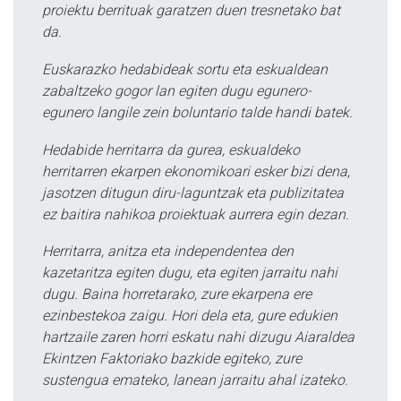
proiektu berrituak garatzen duen tresnetako bat
da.
Euskarazko hedabideak sortu eta eskualdean
zabaltzeko gogor lan egiten dugu egunero-
egunero langile zein boluntario talde handi batek.
Hedabide herritarra da gurea, eskualdeko
herritarren ekarpen ekonomikoari esker bizi dena,
jasotzen ditugun diru-laguntzak eta publizitatea
ez baitira nahikoa proiektuak aurrera egin dezan.
Herritarra, anitza eta independentea den
kazetaritza egiten dugu, eta egiten jarraitu nahi
dugu. Baina horretarako, zure ekarpena ere
ezinbestekoa zaigu. Hori dela eta, gure edukien
hartzaile zaren horri eskatu nahi dizugu Aiaraldea
Ekintzen Faktoriako bazkide egiteko, zure
sustengua emateko, lanean jarraitu ahal izateko.