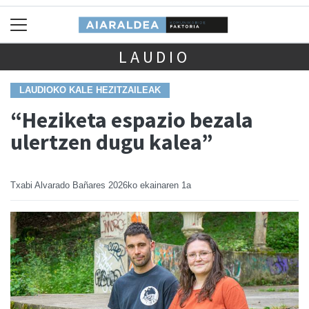
LAUDIO
LAUDIOKO KALE HEZITZAILEAK
“Heziketa espazio bezala
ulertzen dugu kalea”
Txabi Alvarado Bañares
2026ko ekainaren 1a