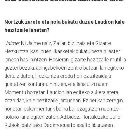
Nortzuk zarete eta nola bukatu duzue Laudion kale
hezitzaile lanetan?
Jaime:
Ni Jaime naiz, Zallan bizi naiz eta Gizarte
Hezkuntza ikasi nuen. Ikasketak bukatu bezain laster
lanean hasi nintzen. Hasieran, gizarte hezitzaile mutil ia
guztei bezala, adingabekoen zentro batean lan egiteko
deitu zidaten. Hezkuntza eredu hori ez zitzaidala
gustatzen konturatu nintzen, eta lana utzi nuen.
Momentu horretan Laudion lan egiteko aukera atera
zitzaidan, kale hezitzaile jardunean. Ez neukan zeregin
honetan eskarmenturik baina bai ezagutzen nuen zer
nolako lana egiten zuten. Adibidez, Hortalezako Julio
Rubiok idatzitako Decimocuarto asalto liburuaren