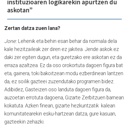
instituzioaren logikarekin apurtzen du
askotan”
Zertan datza zuen lana?
Jone:
Lehenik eta behin esan behar da normala dela
kale hezitzaileak zer diren ez jakitea. Jende askok ez
daki zer egiten dugun, eta guretzako ere askotan ez da
erraza azaltzea. Ez da oso orokortuta dagoen figura bat
eta, gainera, toki bakoitzean modu ezberdinean lantzen
da, ez soilik gazteei zuzendutako programen bidez.
Adibidez, Gasteizen oso landuta dagoen figura da,
auzoetan errotuta dagoena, Gizarte Zerbitzuen barnean
kokatuta. Azken finean, gizarte hezkuntzatik kalean
komunitatearekin esku-hartzean datza, gure kasuan,
gazteekin zehazki.