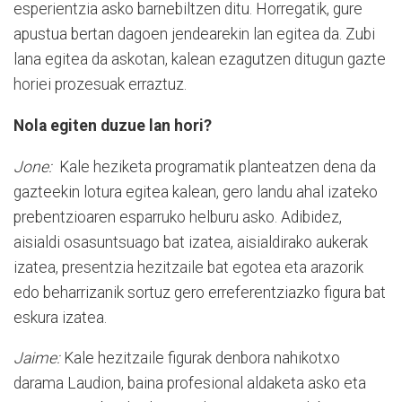
esperientzia asko barnebiltzen ditu. Horregatik, gure
apustua bertan dagoen jendearekin lan egitea da. Zubi
lana egitea da askotan, kalean ezagutzen ditugun gazte
horiei prozesuak erraztuz.
Nola egiten duzue lan hori?
Jone:
Kale heziketa programatik planteatzen dena da
gazteekin lotura egitea kalean, gero landu ahal izateko
prebentzioaren esparruko helburu asko. Adibidez,
aisialdi osasuntsuago bat izatea, aisialdirako aukerak
izatea, presentzia hezitzaile bat egotea eta arazorik
edo beharrizanik sortuz gero erreferentziazko figura bat
eskura izatea.
Jaime:
Kale hezitzaile figurak denbora nahikotxo
darama Laudion, baina profesional aldaketa asko eta