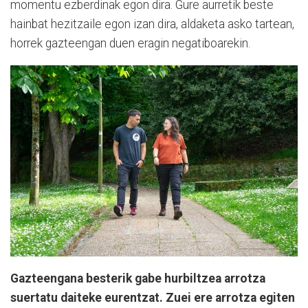
momentu ezberdinak egon dira. Gure aurretik beste
hainbat hezitzaile egon izan dira, aldaketa asko tartean,
horrek gazteengan duen eragin negatiboarekin.
Gazteengana besterik gabe hurbiltzea arrotza
suertatu daiteke eurentzat. Zuei ere arrotza egiten