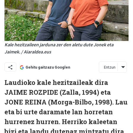
Kale hezitzaileen jarduna zer den aletu dute Jonek eta
Jaimek. / Aiaraldea.eus
Entzun
Gehitu gaitzazu Googlen
Laudioko kale hezitzaileak dira
JAIME ROZPIDE (Zalla, 1994) eta
JONE REINA (Morga-Bilbo, 1998). Lau
eta bi urte daramate lan horretan
hurrenez hurren. Herriko kaleetan
bizi eta landu dutenaz mintzatu dira.