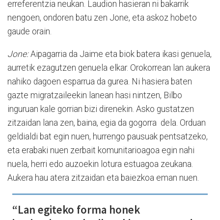
erreferentzia neukan. Laudion hasieran ni bakarrik
nengoen, ondoren batu zen Jone, eta askoz hobeto
gaude orain.
Jone:
Aipagarria da Jaime eta biok batera ikasi genuela,
aurretik ezagutzen genuela elkar. Orokorrean lan aukera
nahiko dagoen esparrua da gurea. Ni hasiera baten
gazte migratzaileekin lanean hasi nintzen, Bilbo
inguruan kale gorrian bizi direnekin. Asko gustatzen
zitzaidan lana zen, baina, egia da gogorra dela. Orduan
geldialdi bat egin nuen, hurrengo pausuak pentsatzeko,
eta erabaki nuen zerbait komunitarioagoa egin nahi
nuela, herri edo auzoekin lotura estuagoa zeukana.
Aukera hau atera zitzaidan eta baiezkoa eman nuen.
“Lan egiteko forma honek