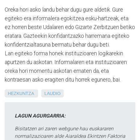
Oreka hori asko landu behar dugu gure aldetik. Gure
egiteko era informalera egokitzea esku-hartzeak, eta
ez horren beste Udalaren edo Gizarte Zerbitzuen betiko
eratara. Gazteekin konfidantzazko harremana egiteko
konfidentzialtasuna bermatu behar dugu beti.
Lan egiteko forma honek instituzioaren logikarekin
apurtzen du askotan. Informalaren eta instituzioaren
oreka hori momentu askotan ematen da, eta
kontraesan asko eragiten ditu horrek egunero, bai.
HEZKUNTZA
LAUDIO
LAGUN AGURGARRIA:
Bisitatzen ari zaren webgune hau euskararen
normalizazioaren alde Aiaraldea Ekintzen Faktoria