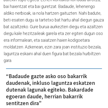
bai haientzat eta bai guretzat. Badaude, lehenengo
aldiko nerbioak, ia nola hartzen gaituzten. Nahi badute,
beti esaten dugu ia tartetxo bat hartu ahal diegun gauza
bat azaltzeko. Gure burua aurkezten diegu eta azaltzen
diegu kale hezitzaileak garela eta zer egiten dugun oso
era informalean, eta saiatzen haien kodigoetara
moldatzen. Azkenean, ezin zara joan instituzio bezala,
laguntza eskaini ahal duen figura bat bezala hurbiltzen
gara.
“Badaude gazte asko oso bakarrik
daudenak, inkluso laguntza eskatzen
dutenak lagunak egiteko. Bakardade
egoeran daude, herrian bakarrik
sentitzen dira”