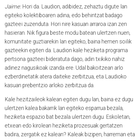
Jaime:
Hori da. Laudion, adibidez, zehaztu digute lan
egiteko kolektiboaren adina, edo behintzat badago
gazteei zuzenduta. Hori nire kasuan arraroa izan zen
hasieran. Nik figura beste modu batean ulertzen nuen,
komunitate guztiarekin lan egiteko, baina hemen soilik
gazteekin egiten da. Laudion kale heziketa programa
pertsona gazteei bideratuta dago, adin txikiko nahiz
adinez nagusikoak izanda ere. Udal bakoitzean arlo
ezberdinetatik atera daiteke zerbitzua, eta Laudioko
kasuan prebentzio arloko zerbitzua da.
Kale hezitzaileok kalean egiten dugu lan, baina ez dugu
ulertzen kalea bakarrik lan egiteko esparrua bezala,
heziketa espazio bat bezala ulertzen dugu. Eskoletan,
etxean edo kirolean heziketa prozesuak gertatzen
badira, zergatik ez kalean? Kaleak bizipen, harreman eta