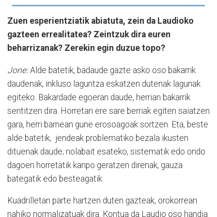
Zuen esperientziatik abiatuta, zein da Laudioko
gazteen errealitatea? Zeintzuk dira euren
beharrizanak? Zerekin egin duzue topo?
Jone:
Alde batetik, badaude gazte asko oso bakarrik
daudenak, inkluso laguntza eskatzen dutenak lagunak
egiteko. Bakardade egoeran daude, herrian bakarrik
sentitzen dira. Horretan ere sare berriak egiten saiatzen
gara, herri barnean gune erosoagoak sortzen. Eta, beste
alde batetik, jendeak problematiko bezala ikusten
dituenak daude; nolabait esateko, sistematik edo ondo
dagoen horretatik kanpo geratzen direnak, gauza
bategatik edo besteagatik.
Kuadrilletan parte hartzen duten gazteak, orokorrean
nahiko normalizatuak dira. Kontua da Laudio oso handia