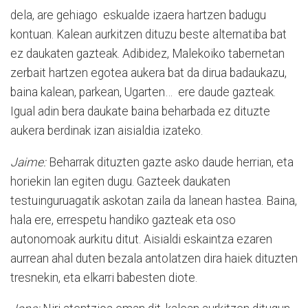
dela, are gehiago eskualde izaera hartzen badugu
kontuan. Kalean aurkitzen dituzu beste alternatiba bat
ez daukaten gazteak. Adibidez, Malekoiko tabernetan
zerbait hartzen egotea aukera bat da dirua badaukazu,
baina kalean, parkean, Ugarten… ere daude gazteak.
Igual adin bera daukate baina beharbada ez dituzte
aukera berdinak izan aisialdia izateko.
Jaime:
Beharrak dituzten gazte asko daude herrian, eta
horiekin lan egiten dugu. Gazteek daukaten
testuinguruagatik askotan zaila da lanean hastea. Baina,
hala ere, errespetu handiko gazteak eta oso
autonomoak aurkitu ditut. Aisialdi eskaintza ezaren
aurrean ahal duten bezala antolatzen dira haiek dituzten
tresnekin, eta elkarri babesten diote.