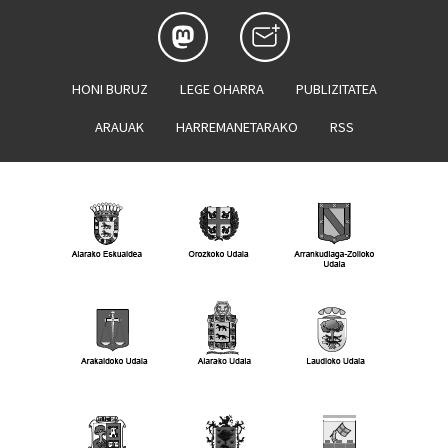
HONI BURUZ
LEGE OHARRA
PUBLIZITATEA
ARAUAK
HARREMANETARAKO
RSS