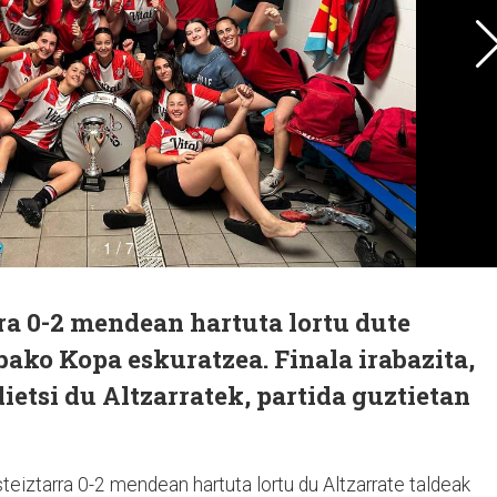
ra 0-2 mendean hartuta lortu dute
ako Kopa eskuratzea. Finala irabazita,
ietsi du Altzarratek, partida guztietan
eiztarra 0-2 mendean hartuta lortu du Altzarrate taldeak