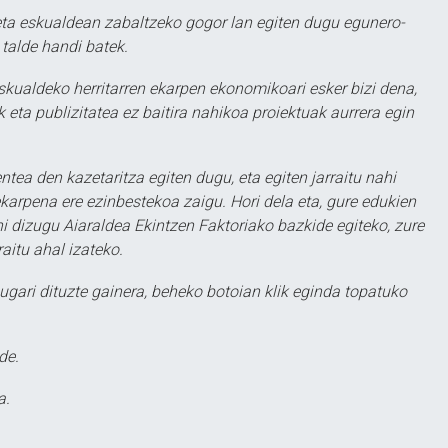
ta eskualdean zabaltzeko gogor lan egiten dugu egunero-
 talde handi batek.
eskualdeko herritarren ekarpen ekonomikoari esker bizi dena,
 eta publizitatea ez baitira nahikoa proiektuak aurrera egin
ntea den kazetaritza egiten dugu, eta egiten jarraitu nahi
karpena ere ezinbestekoa zaigu. Hori dela eta, gure edukien
hi dizugu Aiaraldea Ekintzen Faktoriako bazkide egiteko, zure
aitu ahal izateko.
ugari dituzte gainera, beheko botoian klik eginda topatuko
de.
a.