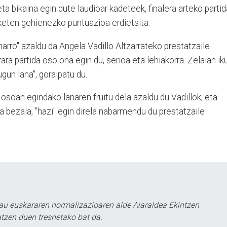
a bikaina egin dute laudioar kadeteek, finalera arteko partid
zaketen gehienezko puntuazioa erdietsita.
harro" azaldu da Angela Vadillo Altzarrateko prestatzaile
ara partida oso ona egin du, serioa eta lehiakorra. Zelaian ik
gun lana", goraipatu du.
 osoan egindako lanaren fruitu dela azaldu du Vadillok, eta
ona bezala, "hazi" egin direla nabarmendu du prestatzaile
au euskararen normalizazioaren alde Aiaraldea Ekintzen
atzen duen tresnetako bat da.