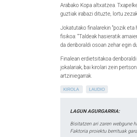
Arabako Kopa altxatzea. Txapelket
guztiak irabazi dituzte, lortu ze
Jokatutako finalarekin "pozik eta 
fisikoa: "Taldeak hasieratik amaier
da denboraldi osoan zehar egin du
Finalean erdietsitakoa denboraldi
jokalariak, bai kirolari zein perts
artziniegarrak.
KIROLA
LAUDIO
LAGUN AGURGARRIA:
Bisitatzen ari zaren webgune h
Faktoria proiektu berrituak gar