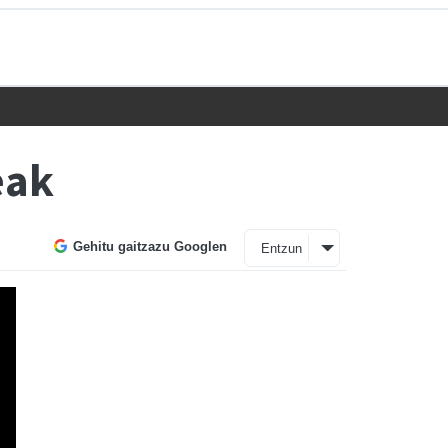
eak
Gehitu gaitzazu Googlen
Entzun