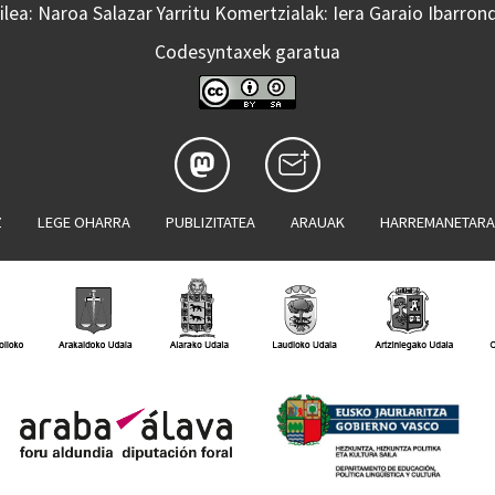
lea: Naroa Salazar Yarritu Komertzialak: Iera Garaio Ibarron
Codesyntaxek garatua
Z
LEGE OHARRA
PUBLIZITATEA
ARAUAK
HARREMANETAR