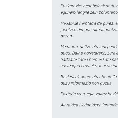
Euskarazko hedabideak sortu e
egunero langile zein boluntario
Hedabide herritarra da gurea, 
jasotzen ditugun diru-laguntzak
dezan.
Herritarra, anitza eta independe
dugu. Baina horretarako, zure e
hartzaile zaren horri eskatu na
sustengua emateko, lanean jarr
Bazkideek onura eta abantaila 
duzu informazio hori guztia.
Faktoria izan, egin zaitez bazki
Aiaraldea Hedabideko lantalde