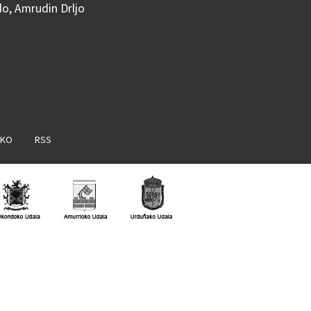
do, Amrudin Drljo
AKO
RSS