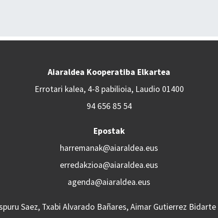
Aiaraldea Kooperatiba Elkartea
Errotari kalea, 4-8 pabilioia, Laudio 01400
94 656 85 54
Epostak
harremanak@aiaraldea.eus
erredakzioa@aiaraldea.eus
agenda@aiaraldea.eus
Aspuru Saez, Txabi Alvarado Bañares, Aimar Gutierrez Bidarte