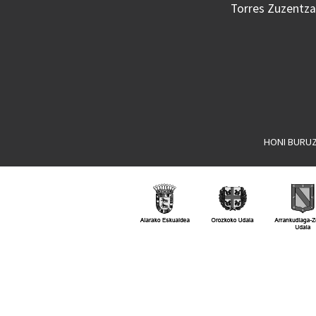
Torres Zuzentzai
HONI BURU