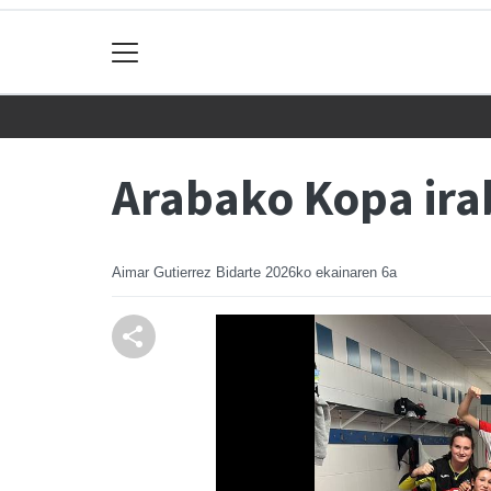
Arabako Kopa irab
Aimar Gutierrez Bidarte
2026ko ekainaren 6a