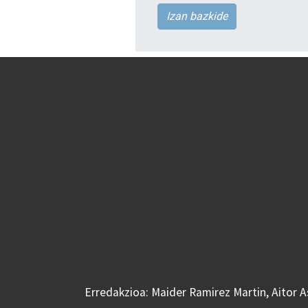
Izan bazkide
Erredakzioa: Maider Ramirez Martin, Aitor 