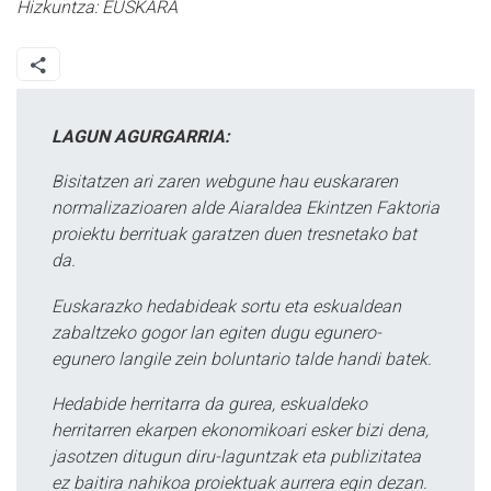
Hizkuntza:
EUSKARA
LAGUN AGURGARRIA:
Bisitatzen ari zaren webgune hau euskararen
normalizazioaren alde Aiaraldea Ekintzen Faktoria
proiektu berrituak garatzen duen tresnetako bat
da.
Euskarazko hedabideak sortu eta eskualdean
zabaltzeko gogor lan egiten dugu egunero-
egunero langile zein boluntario talde handi batek.
Hedabide herritarra da gurea, eskualdeko
herritarren ekarpen ekonomikoari esker bizi dena,
jasotzen ditugun diru-laguntzak eta publizitatea
ez baitira nahikoa proiektuak aurrera egin dezan.