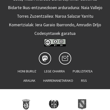
Bidarte Ikus-entzunezkoen arduraduna: Naia Vallejo
Torres Zuzentzailea: Naroa Salazar Yarritu
Komertzialak: Iera Garaio Ibarrondo, Amrudin Drljo
Codesyntaxek garatua
HONI BURUZ
LEGE OHARRA
PUBLIZITATEA
ARAUAK
HARREMANETARAKO
RSS