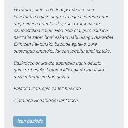
Herritarra, anitza eta independentea den
kazetaritza egiten dugu, eta egiten jarraitu nahi
dugu. Baina horretarako, zure ekarpena ere
ezinbestekoa zaigu. Hori dela eta, gure edukien
hartzaile zaren horri eskatu nahi dizugu Aiaraldea
Ekintzen Faktoriako bazkide egiteko, zure
sustengua emateko, lanean jarraitu ahal izateko.
Bazkideek onura eta abantaila ugari dituzte
gainera, beheko botoian klik eginda topatuko
duzu informazio hori guztia.
Faktoria izan, egin zaitez bazkide.
Aiaraldea Hedabideko lantaldea.
Izan bazkide