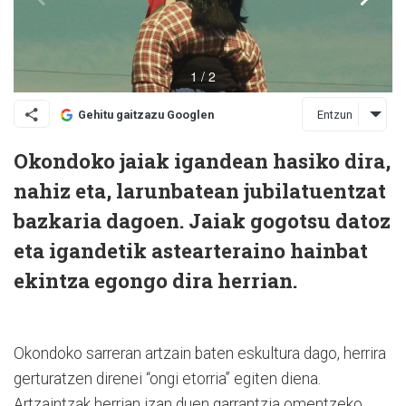
Entzun
Gehitu gaitzazu Googlen
Okondoko jaiak igandean hasiko dira,
nahiz eta, larunbatean jubilatuentzat
bazkaria dagoen. Jaiak gogotsu datoz
eta igandetik astearteraino hainbat
ekintza egongo dira herrian.
Okondoko sarreran artzain baten eskultura dago, herrira
gerturatzen direnei “ongi etorria” egiten diena.
Artzaintzak herrian izan duen garrantzia omentzeko