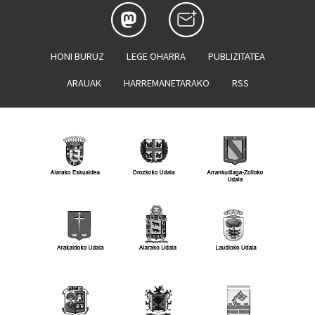
HONI BURUZ
LEGE OHARRA
PUBLIZITATEA
ARAUAK
HARREMANETARAKO
RSS