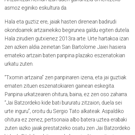
asmoz eginiko eskultura da.
Hala eta guztiz ere, jaiak hasten direnean badirudi
okondoarrek artzainekiko begirunea galdu egiten dutela.
Hala zirudien gutxienez 2013ra arte. Urte hartakoa izan
zen azken aldia zeinetan San Bartolome Jaiei hasiera
emateko artzain baten panpina plazako eszenatokian
urkatu zuten.
“Txomin artzaina” zen panpinaren izena, eta jai guztiak
ematen zituen eszenatokiaren gainean eskegita.
Panpina urkatzearen ohitura, baina, ez zen oso zaharra.
“Jai Batzordeko kide bati bururatu zitzaion, duela sei
urte inguru”, oroitu du Sergio Tato alkateak. Aspaldiko
ohitura ez zenez, pertsonaia albo batera uztea erabaki
zuten iazko jaiak prestatzeko osatu zen Jai Batzordeko