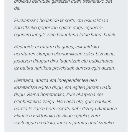
proiektu berrituak garatzen duen tresnetako bat
da.
Euskarazko hedabideak sortu eta eskualdean
zabaltzeko gogor lan egiten dugu egunero-
egunero langile zein boluntario talde handi batek.
Hedabide herritarra da gurea, eskualdeko
herritarren ekarpen ekonomikoari esker bizi dena,
jasotzen ditugun diru-laguntzak eta publizitatea
ez baitira nahikoa proiektuak aurrera egin dezan.
Herritarra, anitza eta independentea den
kazetaritza egiten dugu, eta egiten jarraitu nahi
dugu. Baina horretarako, zure ekarpena ere
ezinbestekoa zaigu. Hori dela eta, gure edukien
hartzaile zaren horri eskatu nahi dizugu Aiaraldea
Ekintzen Faktoriako bazkide egiteko, zure
sustengua emateko, lanean jarraitu ahal izateko.