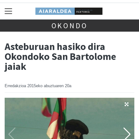
OKONDO
Asteburuan hasiko dira
Okondoko San Bartolome
jaiak
Erredakzioa
2015eko abuztuaren 20a