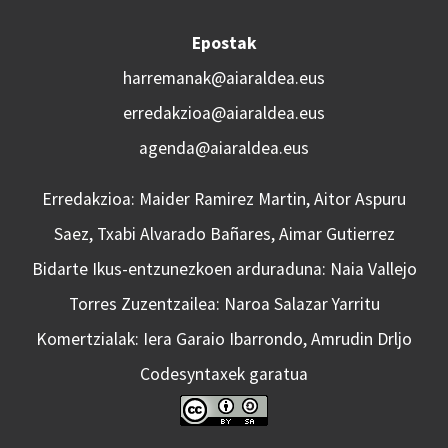
Epostak
harremanak@aiaraldea.eus
erredakzioa@aiaraldea.eus
agenda@aiaraldea.eus
Erredakzioa: Maider Ramirez Martin, Aitor Aspuru
Saez, Txabi Alvarado Bañares, Aimar Gutierrez
Bidarte Ikus-entzunezkoen arduraduna: Naia Vallejo
Torres Zuzentzailea: Naroa Salazar Yarritu
Komertzialak: Iera Garaio Ibarrondo, Amrudin Drljo
Codesyntaxek garatua