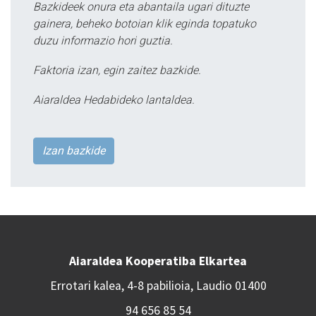
Bazkideek onura eta abantaila ugari dituzte
gainera, beheko botoian klik eginda topatuko
duzu informazio hori guztia.
Faktoria izan, egin zaitez bazkide.
Aiaraldea Hedabideko lantaldea.
Izan bazkide
Aiaraldea Kooperatiba Elkartea
Errotari kalea, 4-8 pabilioia, Laudio 01400
94 656 85 54