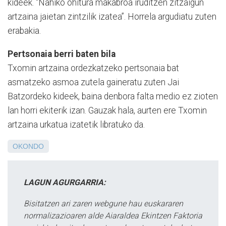
kideek. “Nahiko ohitura makabroa iruditzen zitzaigun
artzaina jaietan zintzilik izatea”. Horrela argudiatu zuten
erabakia.
Pertsonaia berri baten bila
Txomin artzaina ordezkatzeko pertsonaia bat
asmatzeko asmoa zutela gaineratu zuten Jai
Batzordeko kideek, baina denbora falta medio ez zioten
lan horri ekiterik izan. Gauzak hala, aurten ere Txomin
artzaina urkatua izatetik libratuko da.
OKONDO
LAGUN AGURGARRIA:
Bisitatzen ari zaren webgune hau euskararen
normalizazioaren alde Aiaraldea Ekintzen Faktoria