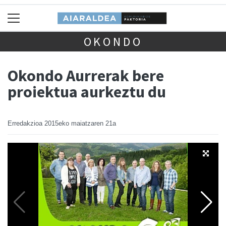
OKONDO
Okondo Aurrerak bere
proiektua aurkeztu du
Erredakzioa
2015eko maiatzaren 21a