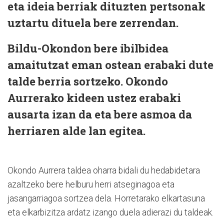
eta ideia berriak dituzten pertsonak
uztartu dituela bere zerrendan.
Bildu-Okondon bere ibilbidea
amaitutzat eman ostean erabaki dute
talde berria sortzeko. Okondo
Aurrerako kideen ustez erabaki
ausarta izan da eta bere asmoa da
herriaren alde lan egitea.
Okondo Aurrera taldea oharra bidali du hedabidetara
azaltzeko bere helburu herri atseginagoa eta
jasangarriagoa sortzea dela. Horretarako elkartasuna
eta elkarbizitza ardatz izango duela adierazi du taldeak.