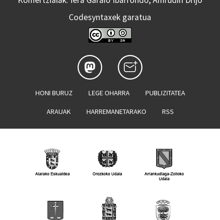
Codesyntaxek garatua
HONI BURUZ
LEGE OHARRA
PUBLIZITATEA
ARAUAK
HARREMANETARAKO
RSS