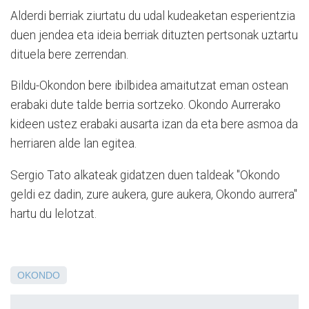
Alderdi berriak ziurtatu du udal kudeaketan esperientzia
duen jendea eta ideia berriak dituzten pertsonak uztartu
dituela bere zerrendan.
Bildu-Okondon bere ibilbidea amaitutzat eman ostean
erabaki dute talde berria sortzeko. Okondo Aurrerako
kideen ustez erabaki ausarta izan da eta bere asmoa da
herriaren alde lan egitea.
Sergio Tato alkateak gidatzen duen taldeak "Okondo
geldi ez dadin, zure aukera, gure aukera, Okondo aurrera"
hartu du lelotzat.
OKONDO