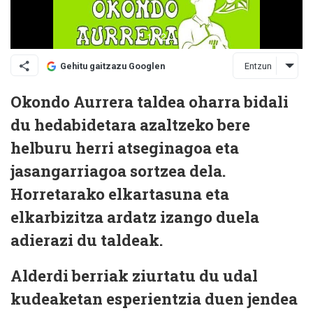
Entzun
Gehitu gaitzazu Googlen
Okondo Aurrera taldea oharra bidali
du hedabidetara azaltzeko bere
helburu herri atseginagoa eta
jasangarriagoa sortzea dela.
Horretarako elkartasuna eta
elkarbizitza ardatz izango duela
adierazi du taldeak.
Alderdi berriak ziurtatu du udal
kudeaketan esperientzia duen jendea