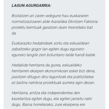
LAGUN AGURGARRIA:
Bisitatzen ari zaren webgune hau euskararen
normalizazioaren alde Aiaraldea Ekintzen Faktoria
proiektu berrituak garatzen duen tresnetako bat
da.
Euskarazko hedabideak sortu eta eskualdean
zabaltzeko gogor lan egiten dugu egunero-
egunero langile zein boluntario talde handi batek.
Hedabide herritarra da gurea, eskualdeko
herritarren ekarpen ekonomikoari esker bizi dena,
jasotzen ditugun diru-laguntzak eta publizitatea
ez baitira nahikoa proiektuak aurrera egin dezan.
Herritarra, anitza eta independentea den
kazetaritza egiten dugu, eta egiten jarraitu nahi
dugu. Baina horretarako, zure ekarpena ere