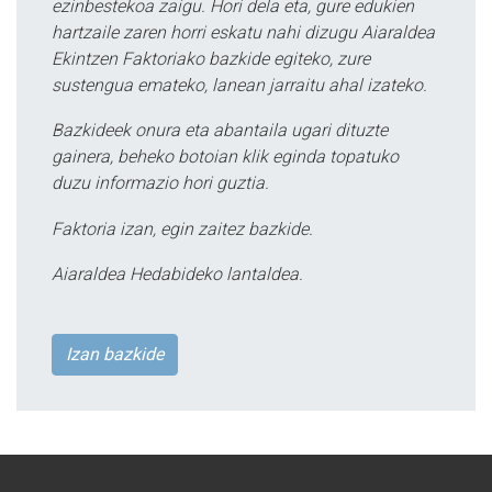
ezinbestekoa zaigu. Hori dela eta, gure edukien
hartzaile zaren horri eskatu nahi dizugu Aiaraldea
Ekintzen Faktoriako bazkide egiteko, zure
sustengua emateko, lanean jarraitu ahal izateko.
Bazkideek onura eta abantaila ugari dituzte
gainera, beheko botoian klik eginda topatuko
duzu informazio hori guztia.
Faktoria izan, egin zaitez bazkide.
Aiaraldea Hedabideko lantaldea.
Izan bazkide