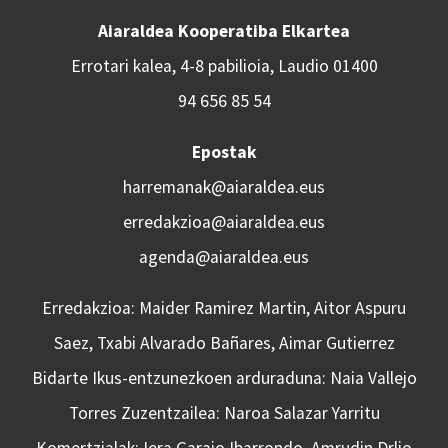
Aiaraldea Kooperatiba Elkartea
Errotari kalea, 4-8 pabilioia, Laudio 01400
94 656 85 54
Epostak
harremanak@aiaraldea.eus
erredakzioa@aiaraldea.eus
agenda@aiaraldea.eus
Erredakzioa: Maider Ramirez Martin, Aitor Aspuru
Saez, Txabi Alvarado Bañares, Aimar Gutierrez
Bidarte Ikus-entzunezkoen arduraduna: Naia Vallejo
Torres Zuzentzailea: Naroa Salazar Yarritu
Komertzialak: Iera Garaio Ibarrondo, Amrudin Drljo