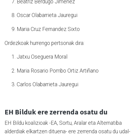
Beatriz Berdugo Jimenez
Oscar Olabarrieta Jauregui
Maria Cruz Fernandez Sixto
Ordezkoak hurrengo pertsonak dira:
Jatxu Oseguera Moral
Maria Rosario Pombo Ortiz Artiñano
Carlos Olabarrieta Jauregui
EH Bilduk ere zerrenda osatu du
EH Bildu koalizioak -EA, Sortu, Aralar eta Alternatiba
alderdiak elkartzen dituena- ere zerrenda osatu du udal-