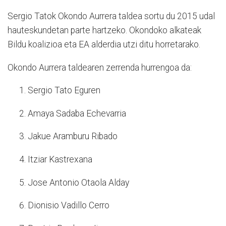
Sergio Tatok Okondo Aurrera taldea sortu du 2015 udal
hauteskundetan parte hartzeko. Okondoko alkateak
Bildu koalizioa eta EA alderdia utzi ditu horretarako.
Okondo Aurrera taldearen zerrenda hurrengoa da:
Sergio Tato Eguren
Amaya Sadaba Echevarria
Jakue Aramburu Ribado
Itziar Kastrexana
Jose Antonio Otaola Alday
Dionisio Vadillo Cerro