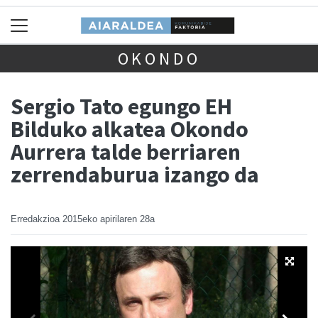
OKONDO
Sergio Tato egungo EH
Bilduko alkatea Okondo
Aurrera talde berriaren
zerrendaburua izango da
Erredakzioa
2015eko apirilaren 28a