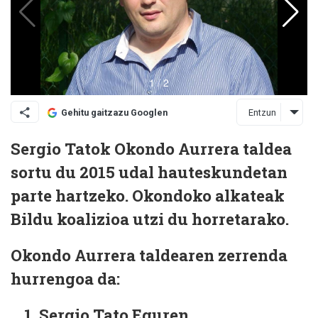
Entzun
Gehitu gaitzazu Googlen
Sergio Tatok Okondo Aurrera taldea
sortu du 2015 udal hauteskundetan
parte hartzeko. Okondoko alkateak
Bildu koalizioa utzi du horretarako.
Okondo Aurrera taldearen zerrenda
hurrengoa da:
Sergio Tato Eguren