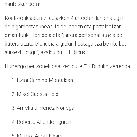
hauteskundetan.
Koalizioak adierazi du azken 4 urteetan lan ona egin
dela gardentasunean, talde lanean eta partaidetzan
oinarriturik. Hori dela eta “jarrera pertsonalistak alde
batera utzita eta ideia argiekin hautagaitza berritu bat
aurkeztu dugu”, azaldu du EH Bilduk.
Hurrengo pertsonek osatzen dute EH Bilduko zerrenda:
Itziar Camino Montalban
Mikel Cuesta Loidi
Amelia Jimenez Noriega
Roberto Allende Eguren
Monika Arza Uribarri