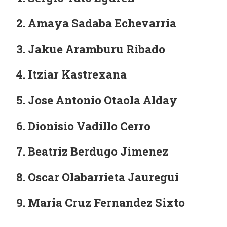
Amaya Sadaba Echevarria
Jakue Aramburu Ribado
Itziar Kastrexana
Jose Antonio Otaola Alday
Dionisio Vadillo Cerro
Beatriz Berdugo Jimenez
Oscar Olabarrieta Jauregui
Maria Cruz Fernandez Sixto