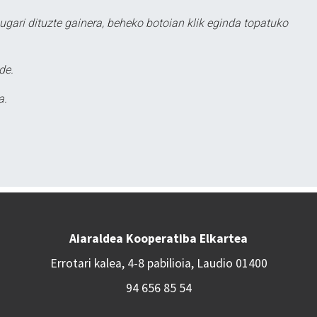
ugari dituzte gainera, beheko botoian klik eginda topatuko
de.
a.
Aiaraldea Kooperatiba Elkartea
Errotari kalea, 4-8 pabilioia, Laudio 01400
94 656 85 54