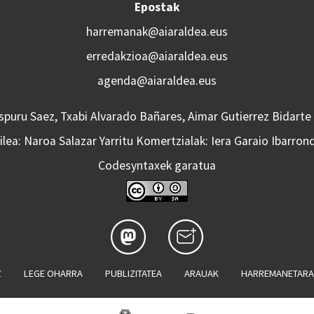
Epostak
harremanak@aiaraldea.eus
erredakzioa@aiaraldea.eus
agenda@aiaraldea.eus
Aspuru Saez, Txabi Alvarado Bañares, Aimar Gutierrez Bidarte
lea: Naroa Salazar Yarritu Komertzialak: Iera Garaio Ibarron
Codesyntaxek garatua
Z
LEGE OHARRA
PUBLIZITATEA
ARAUAK
HARREMANETAR