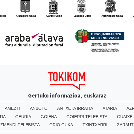
Gertuko informazioa, euskaraz
AMEZTI
ANBOTO
ANTXETA IRRATIA
ATARIA
AZP
TIA
GEURIA
GOIENA
GOIERRI TELEBISTA
GUAIXE
IZMENDI TELEBISTA
ORIO GUKA
TXINTXARRI
ZARAUT