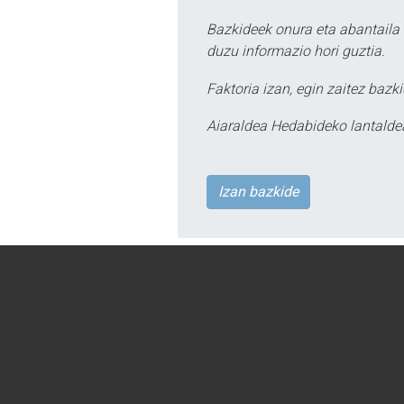
Bazkideek onura eta abantaila 
duzu informazio hori guztia.
Faktoria izan, egin zaitez bazki
Aiaraldea Hedabideko lantalde
Izan bazkide