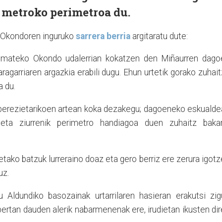
0 metroko perimetroa du.
k Okondoren inguruko
sarrera berria
argitaratu dute:
 emateko Okondo udalerrian kokatzen den Miñaurren dago
karagarriaren argazkia erabili dugu. Ehun urtetik gorako zuhai
 du.
z berezietarikoen artean koka dezakegu; dagoeneko eskuald
eta ziurrenik perimetro handiagoa duen zuhaitz bakar
ietako batzuk lurreraino doaz eta gero berriz ere zerura igot
uz.
Aldundiko basozainak urtarrilaren hasieran erakutsi zig
bertan dauden alerik nabarmenenak ere, irudietan ikusten di