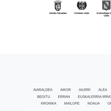
AIARALDEA
AIKOR
AIURRI
ALEA
BEGITU
ERRAN
EUSKALERRIA IRRA
KRONIKA
MAILOPE
NOAUA
O