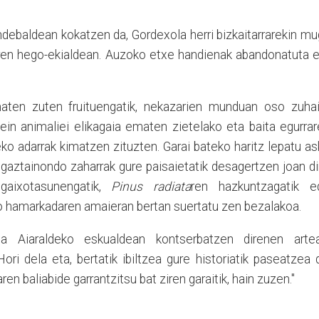
baldean kokatzen da, Gordexola herri bizkaitarrarekin mu
aren hego-ekialdean. Auzoko etxe handienak abandonatuta 
aten zuten fruituengatik, nekazarien munduan oso zuhai
zein animaliei elikagaia ematen zietelako eta baita egurra
zeko adarrak kimatzen zituzten. Garai bateko haritz lepatu a
n, gaztainondo zaharrak gure paisaietatik desagertzen joan di
gaixotasunengatik,
Pinus radiata
ren hazkuntzagatik e
o hamarkadaren amaieran bertan suertatu zen bezalakoa.
ia Aiaraldeko eskualdean kontserbatzen direnen artea
ori dela eta, bertatik ibiltzea gure historiatik paseatzea 
n baliabide garrantzitsu bat ziren garaitik, hain zuzen."