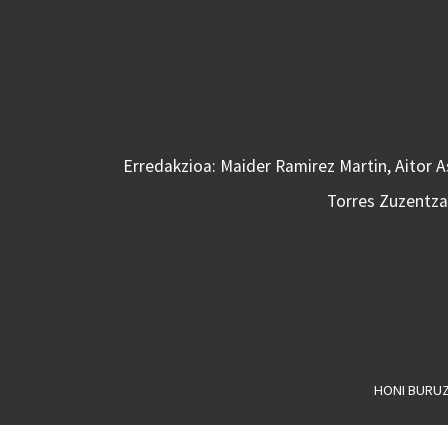
Erredakzioa: Maider Ramirez Martin, Aitor 
Torres Zuzentzai
HONI BURU