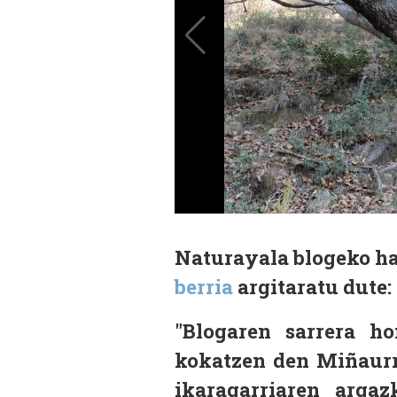
Naturayala blogeko h
berria
argitaratu dute:
"Blogaren sarrera h
kokatzen den Miñaurr
ikaragarriaren argaz