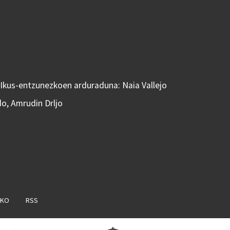
 Ikus-entzunezkoen arduraduna: Naia Vallejo
do, Amrudin Drljo
AKO
RSS