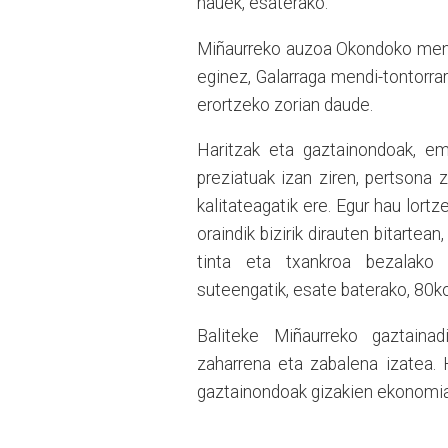
hauek, esaterako.
Miñaurreko auzoa Okondoko mende
eginez, Galarraga mendi-tontorr
erortzeko zorian daude.
Haritzak eta gaztainondoak, em
preziatuak izan ziren, pertsona 
kalitateagatik ere. Egur hau lort
oraindik bizirik dirauten bitartea
tinta eta txankroa bezalako 
suteengatik, esate baterako, 80k
Baliteke Miñaurreko gaztainad
zaharrena eta zabalena izatea. H
gaztainondoak gizakien ekonomiare