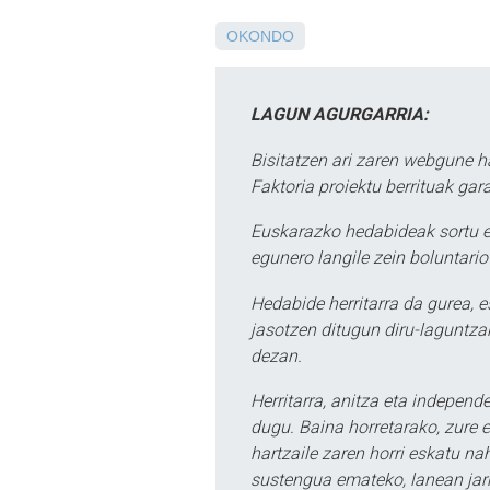
OKONDO
LAGUN AGURGARRIA:
Bisitatzen ari zaren webgune h
Faktoria proiektu berrituak gar
Euskarazko hedabideak sortu e
egunero langile zein boluntario
Hedabide herritarra da gurea, 
jasotzen ditugun diru-laguntzak
dezan.
Herritarra, anitza eta independe
dugu. Baina horretarako, zure e
hartzaile zaren horri eskatu na
sustengua emateko, lanean jarr