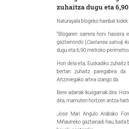
zuhaitza dugu eta 6,9
Naturayala blogeko hainbat kide
"Blogaren sarrera honi hasiera
gaztainondo (
Castanea sativa
) i
dugu eta 6,90 metroko perimetroa
Hori dela eta, Euskadiko zuhait
bertan zuhaitz paregabea da 
Artziniegako artea izango da.
Bere adarrak ikusgarriak dira. Hor
dira, mamuten hortzen antza hart
Jose Mari Angulo Arabako Foru 
Miñaurreko gaztainadi hau, baita 