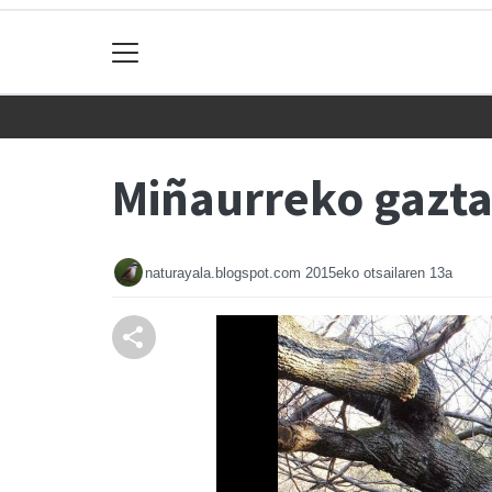
Miñaurreko gazta
naturayala.blogspot.com
2015eko otsailaren 13a