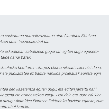
au euskararen normalizazioaren alde Aiaraldea Ekintzen
atzen duen tresnetako bat da.
ta eskualdean zabaltzeko gogor lan egiten dugu egunero-
 talde handi batek.
eskualdeko herritarren ekarpen ekonomikoari esker bizi dena,
 eta publizitatea ez baitira nahikoa proiektuak aurrera egin
ntea den kazetaritza egiten dugu, eta egiten jarraitu nahi
karpena ere ezinbestekoa zaigu. Hori dela eta, gure edukien
hi dizugu Aiaraldea Ekintzen Faktoriako bazkide egiteko, zure
aitu ahal izateko.