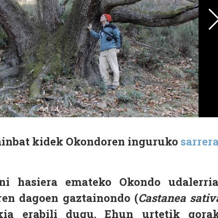
ainbat kidek Okondoren inguruko
sarrer
oni hasiera emateko Okondo udalerri
en dagoen gaztainondo (
Castanea sativ
kia erabili dugu. Ehun urtetik gora