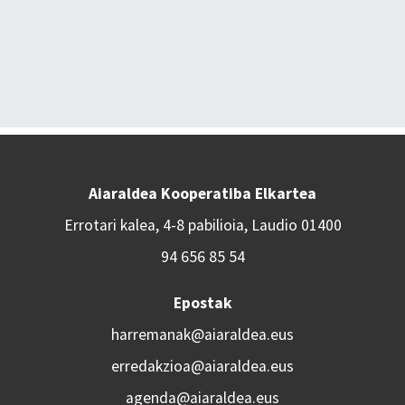
Aiaraldea Kooperatiba Elkartea
Errotari kalea, 4-8 pabilioia, Laudio 01400
94 656 85 54
Epostak
harremanak@aiaraldea.eus
erredakzioa@aiaraldea.eus
agenda@aiaraldea.eus