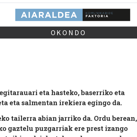
OKONDO
egitarauari eta hasteko, baserriko eta
a eta salmentan irekiera egingo da.
ko tailerra abian jarriko da. Ordu berean,
o gaztelu puzgarriak ere prest izango