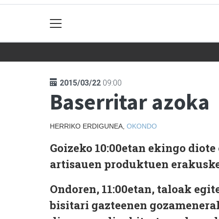
2015/03/22
09:00
Baserritar azoka
HERRIKO ERDIGUNEA,
OKONDO
Goizeko 10:00etan ekingo diote 
artisauen produktuen erakusket
Ondoren, 11:00etan, taloak egite
bisitari gazteenen gozamenerak