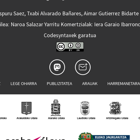
Aspuru Saez, Txabi Alvarado Bañares, Aimar Gutierrez Bidarte
lea: Naroa Salazar Yarritu Komertzialak: Iera Garaio Ibarron
Codesyntaxek garatua
Z
LEGE OHARRA
PUBLIZITATEA
ARAUAK
HARREMANETAR