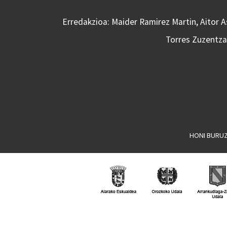
Erredakzioa: Maider Ramirez Martin, Aitor 
Torres Zuzentzai
HONI BURU