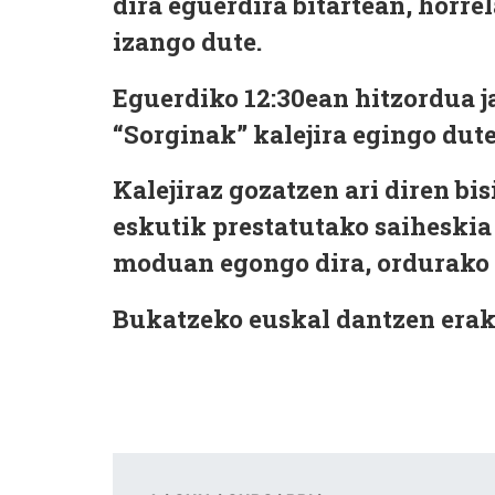
dira eguerdira bitartean, horre
izango dute.
Eguerdiko 12:30ean hitzordua j
“Sorginak” kalejira egingo dut
Kalejiraz gozatzen ari diren bi
eskutik prestatutako saiheskia
moduan egongo dira, ordurako s
Bukatzeko euskal dantzen erak