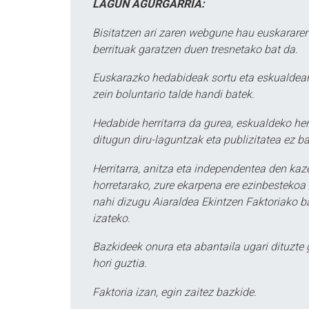
LAGUN AGURGARRIA:
Bisitatzen ari zaren webgune hau euskararen
berrituak garatzen duen tresnetako bat da.
Euskarazko hedabideak sortu eta eskualdean
zein boluntario talde handi batek.
Hedabide herritarra da gurea, eskualdeko her
ditugun diru-laguntzak eta publizitatea ez ba
Herritarra, anitza eta independentea den kaze
horretarako, zure ekarpena ere ezinbestekoa z
nahi dizugu Aiaraldea Ekintzen Faktoriako ba
izateko.
Bazkideek onura eta abantaila ugari dituzte
hori guztia.
Faktoria izan, egin zaitez bazkide.