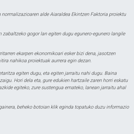
 normalizazioaren alde Aiaraldea Ekintzen Faktoria proiektu
 zabaltzeko gogor lan egiten dugu egunero-egunero langile
ritarren ekarpen ekonomikoari esker bizi dena, jasotzen
itira nahikoa proiektuak aurrera egin dezan.
taritza egiten dugu, eta egiten jarraitu nahi dugu. Baina
aigu. Hori dela eta, gure edukien hartzaile zaren horri eskatu
zkide egiteko, zure sustengua emateko, lanean jarraitu ahal
 gainera, beheko botoian klik eginda topatuko duzu informazio