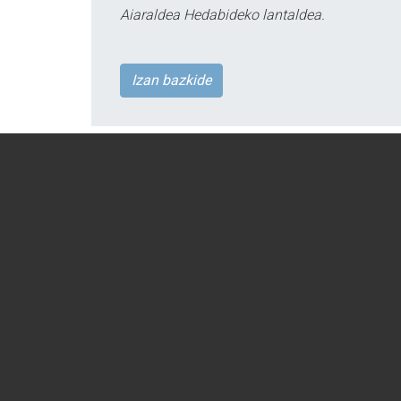
Aiaraldea Hedabideko lantaldea.
Izan bazkide