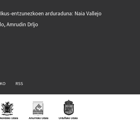
 Ikus-entzunezkoen arduraduna: Naia Vallejo
do, Amrudin Drljo
AKO
RSS