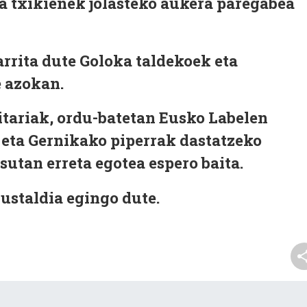
la txikienek jolasteko aukera paregabea
arrita dute Goloka taldekoek eta
e azokan.
sitariak, ordu-batetan Eusko Labelen
 eta Gernikako piperrak dastatzeko
utan erreta egotea espero baita.
ustaldia egingo dute.