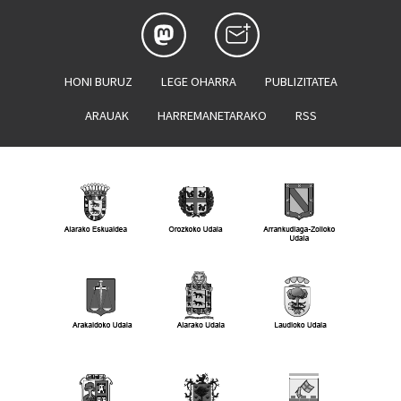
HONI BURUZ
LEGE OHARRA
PUBLIZITATEA
ARAUAK
HARREMANETARAKO
RSS