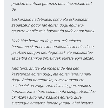
proiektu berrituak garatzen duen tresnetako bat
da.
Euskarazko hedabideak sortu eta eskualdean
zabaltzeko gogor lan egiten dugu egunero-
egunero langile zein boluntario talde handi batek.
Hedabide herritarra da gurea, eskualdeko
herritarren ekarpen ekonomikoari esker bizi dena,
jasotzen ditugun diru-laguntzak eta publizitatea
ez baitira nahikoa proiektuak aurrera egin dezan.
Herritarra, anitza eta independentea den
kazetaritza egiten dugu, eta egiten jarraitu nahi
dugu. Baina horretarako, zure ekarpena ere
ezinbestekoa zaigu. Hori dela eta, gure edukien
hartzaile zaren horri eskatu nahi dizugu Aiaraldea
Ekintzen Faktoriako bazkide egiteko, zure
sustengua emateko, lanean jarraitu ahal izateko.