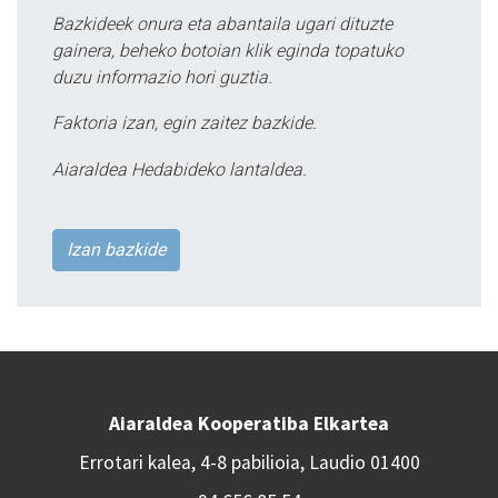
Bazkideek onura eta abantaila ugari dituzte
gainera, beheko botoian klik eginda topatuko
duzu informazio hori guztia.
Faktoria izan, egin zaitez bazkide.
Aiaraldea Hedabideko lantaldea.
Izan bazkide
Aiaraldea Kooperatiba Elkartea
Errotari kalea, 4-8 pabilioia, Laudio 01400