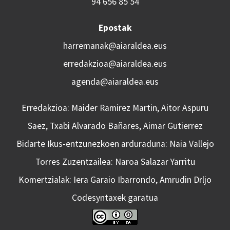
94 656 85 54
Epostak
harremanak@aiaraldea.eus
erredakzioa@aiaraldea.eus
agenda@aiaraldea.eus
Erredakzioa: Maider Ramirez Martin, Aitor Aspuru
Saez, Txabi Alvarado Bañares, Aimar Gutierrez
Bidarte Ikus-entzunezkoen arduraduna: Naia Vallejo
Torres Zuzentzailea: Naroa Salazar Yarritu
Komertzialak: Iera Garaio Ibarrondo, Amrudin Drljo
Codesyntaxek garatua