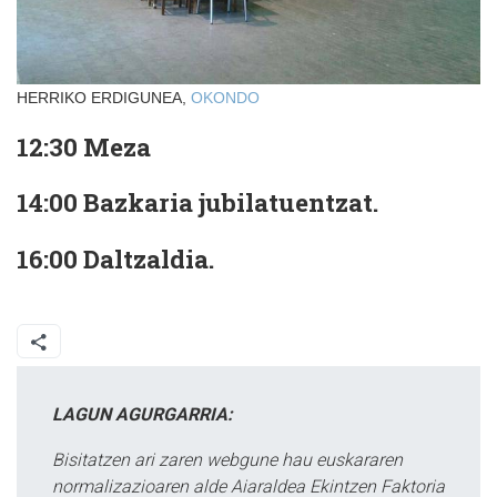
HERRIKO ERDIGUNEA,
OKONDO
12:30 Meza
14:00 Bazkaria jubilatuentzat.
16:00 Daltzaldia.
LAGUN AGURGARRIA:
Bisitatzen ari zaren webgune hau euskararen
normalizazioaren alde Aiaraldea Ekintzen Faktoria