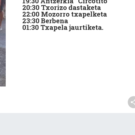
19:30 Antzerkia “Circotito”
20:30 Txorizo dastaketa
22:00 Mozorro txapelketa
23:30 Berbena
01:30 Txapela jaurtiketa.