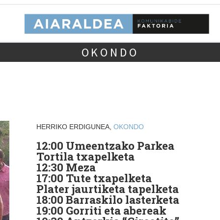
OKONDO
HERRIKO ERDIGUNEA,
OKONDO
12:00 Umeentzako Parkea
Tortila txapelketa
12:30 Meza
17:00 Tute txapelketa
Plater jaurtiketa tapelketa
18:00 Barraskilo lasterketa
19:00 Gorriti eta abereak