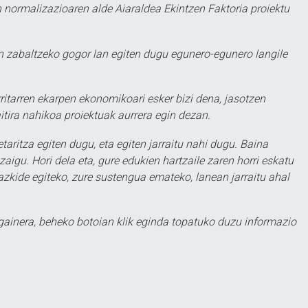
 normalizazioaren alde Aiaraldea Ekintzen Faktoria proiektu
 zabaltzeko gogor lan egiten dugu egunero-egunero langile
ritarren ekarpen ekonomikoari esker bizi dena, jasotzen
itira nahikoa proiektuak aurrera egin dezan.
taritza egiten dugu, eta egiten jarraitu nahi dugu. Baina
aigu. Hori dela eta, gure edukien hartzaile zaren horri eskatu
zkide egiteko, zure sustengua emateko, lanean jarraitu ahal
 gainera, beheko botoian klik eginda topatuko duzu informazio