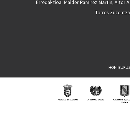
Erredakzioa: Maider Ramirez Martin, Aitor 
Torres Zuzentzai
HONI BURU