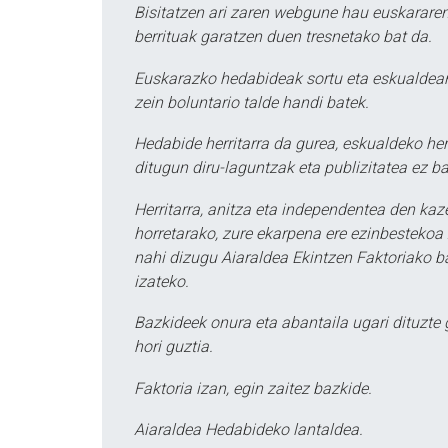
Bisitatzen ari zaren webgune hau euskararen
berrituak garatzen duen tresnetako bat da.
Euskarazko hedabideak sortu eta eskualdean
zein boluntario talde handi batek.
Hedabide herritarra da gurea, eskualdeko her
ditugun diru-laguntzak eta publizitatea ez ba
Herritarra, anitza eta independentea den kaze
horretarako, zure ekarpena ere ezinbestekoa z
nahi dizugu Aiaraldea Ekintzen Faktoriako ba
izateko.
Bazkideek onura eta abantaila ugari dituzte
hori guztia.
Faktoria izan, egin zaitez bazkide.
Aiaraldea Hedabideko lantaldea.