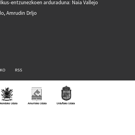
 Ikus-entzunezkoen arduraduna: Naia Vallejo
do, Amrudin Drljo
AKO
RSS