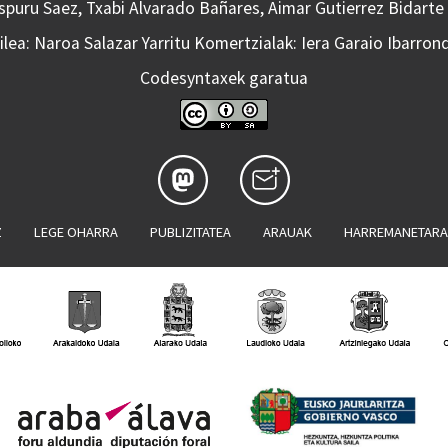
Aspuru Saez, Txabi Alvarado Bañares, Aimar Gutierrez Bidarte
lea: Naroa Salazar Yarritu Komertzialak: Iera Garaio Ibarron
Codesyntaxek garatua
Z
LEGE OHARRA
PUBLIZITATEA
ARAUAK
HARREMANETAR