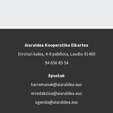
Aiaraldea Kooperatiba Elkartea
Errotari kalea, 4-8 pabilioia, Laudio 01400
94 656 85 54
Epostak
harremanak@aiaraldea.eus
erredakzioa@aiaraldea.eus
agenda@aiaraldea.eus