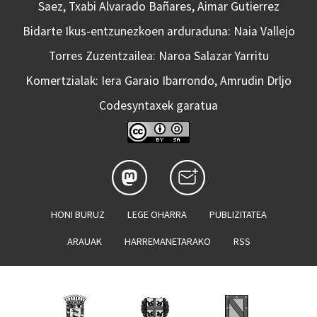
Saez, Txabi Alvarado Bañares, Aimar Gutierrez
Bidarte Ikus-entzunezkoen arduraduna: Naia Vallejo
Torres Zuzentzailea: Naroa Salazar Yarritu
Komertzialak: Iera Garaio Ibarrondo, Amrudin Drljo
Codesyntaxek garatua
HONI BURUZ
LEGE OHARRA
PUBLIZITATEA
ARAUAK
HARREMANETARAKO
RSS