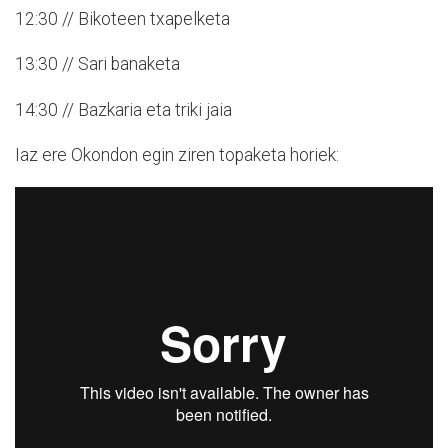
12:30 // Bikoteen txapelketa
13:30 // Sari banaketa
14:30 // Bazkaria eta triki jaia
Iaz ere Okondon egin ziren topaketa horiek: