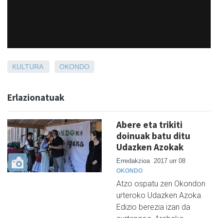
KULTURA
OKONDO
Erlazionatuak
Abere eta trikiti
doinuak batu ditu
Udazken Azokak
Erredakzioa
2017 urr 08
OKONDO
Atzo ospatu zen Okondon
urteroko Udazken Azoka.
Edizio berezia izan da