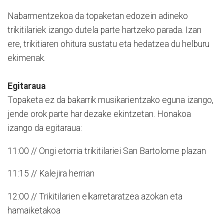
Nabarmentzekoa da topaketan edozein adineko
trikitilariek izango dutela parte hartzeko parada. Izan
ere, trikitiaren ohitura sustatu eta hedatzea du helburu
ekimenak.
Egitaraua
Topaketa ez da bakarrik musikarientzako eguna izango,
jende orok parte har dezake ekintzetan. Honakoa
izango da egitaraua:
11:00 // Ongi etorria trikitilariei San Bartolome plazan
11:15 // Kalejira herrian
12:00 // Trikitilarien elkarretaratzea azokan eta
hamaiketakoa