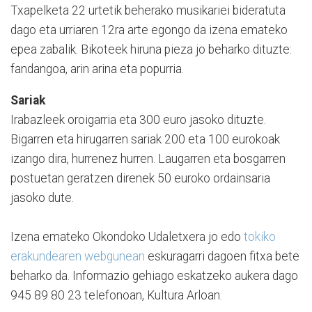
Txapelketa 22 urtetik beherako musikariei bideratuta
dago eta urriaren 12ra arte egongo da izena emateko
epea zabalik. Bikoteek hiruna pieza jo beharko dituzte:
fandangoa, arin arina eta popurria.
Sariak
Irabazleek oroigarria eta 300 euro jasoko dituzte.
Bigarren eta hirugarren sariak 200 eta 100 eurokoak
izango dira, hurrenez hurren. Laugarren eta bosgarren
postuetan geratzen direnek 50 euroko ordainsaria
jasoko dute.
Izena emateko Okondoko Udaletxera jo edo
tokiko
erakundearen webgunean
eskuragarri dagoen fitxa bete
beharko da. Informazio gehiago eskatzeko aukera dago
945 89 80 23 telefonoan, Kultura Arloan.