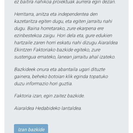
ez baitira nahikoa proiektuak aurrera egin dezan.
Herritarra, anitza eta independentea den
kazetaritza egiten dugu, eta egiten jarraitu nahi
dugu. Baina horretarako, zure ekarpena ere
ezinbestekoa zaigu. Hori dela eta, gure edukien
hartzaile zaren horri eskatu nahi dizugu Aiaraldea
Ekintzen Faktoriako bazkide egiteko, zure
sustengua emateko, lanean jarraitu ahal izateko.
Bazkideek onura eta abantaila ugari dituzte
gainera, beheko botoian klik eginda topatuko
duzu informazio hori guztia.
Faktoria izan, egin zaitez bazkide.
Aiaraldea Hedabideko lantaldea.
Izan bazkide