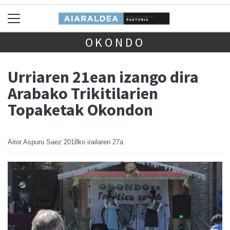
OKONDO
Urriaren 21ean izango dira
Arabako Trikitilarien
Topaketak Okondon
Aitor Aspuru Saez
2018ko irailaren 27a