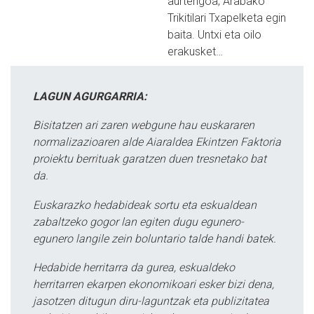
aurtengoa, Arabako
Trikitilari Txapelketa egin
baita. Untxi eta oilo
erakusket…
LAGUN AGURGARRIA:
Bisitatzen ari zaren webgune hau euskararen
normalizazioaren alde Aiaraldea Ekintzen Faktoria
proiektu berrituak garatzen duen tresnetako bat
da.
Euskarazko hedabideak sortu eta eskualdean
zabaltzeko gogor lan egiten dugu egunero-
egunero langile zein boluntario talde handi batek.
Hedabide herritarra da gurea, eskualdeko
herritarren ekarpen ekonomikoari esker bizi dena,
jasotzen ditugun diru-laguntzak eta publizitatea