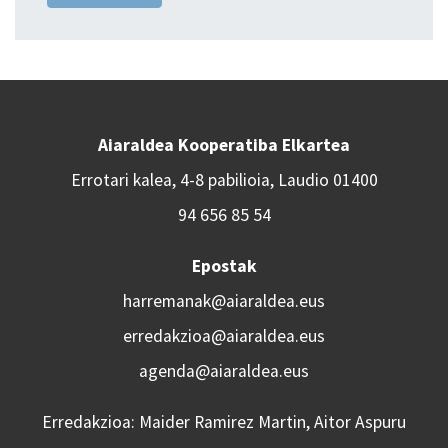
Aiaraldea Kooperatiba Elkartea
Errotari kalea, 4-8 pabilioia, Laudio 01400
94 656 85 54
Epostak
harremanak@aiaraldea.eus
erredakzioa@aiaraldea.eus
agenda@aiaraldea.eus
Erredakzioa: Maider Ramirez Martin, Aitor Aspuru