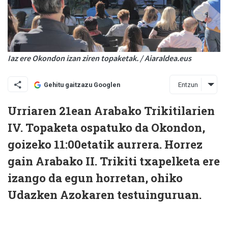
Iaz ere Okondon izan ziren topaketak. / Aiaraldea.eus
Entzun
Gehitu gaitzazu Googlen
Urriaren 21ean Arabako Trikitilarien
IV. Topaketa ospatuko da Okondon,
goizeko 11:00etatik aurrera. Horrez
gain Arabako II. Trikiti txapelketa ere
izango da egun horretan, ohiko
Udazken Azokaren testuinguruan.