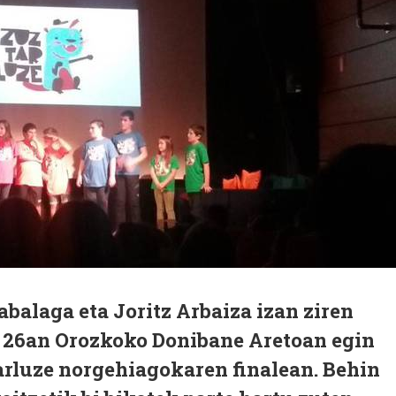
balaga eta Joritz Arbaiza izan ziren
 26an Orozkoko Donibane Aretoan egin
rluze norgehiagokaren finalean. Behin