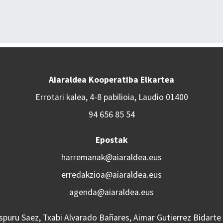
Aiaraldea Kooperatiba Elkartea
Errotari kalea, 4-8 pabilioia, Laudio 01400
94 656 85 54
Epostak
harremanak@aiaraldea.eus
erredakzioa@aiaraldea.eus
agenda@aiaraldea.eus
Aspuru Saez, Txabi Alvarado Bañares, Aimar Gutierrez Bidarte