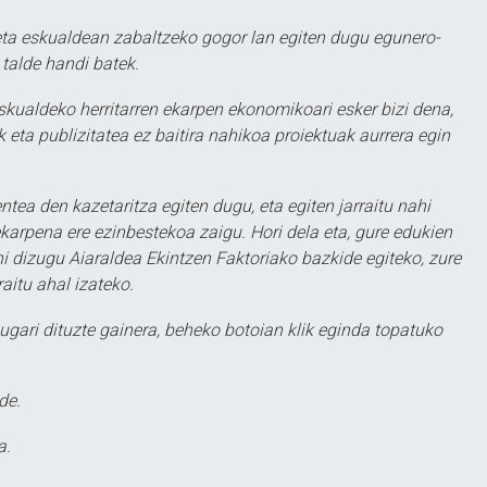
ta eskualdean zabaltzeko gogor lan egiten dugu egunero-
 talde handi batek.
eskualdeko herritarren ekarpen ekonomikoari esker bizi dena,
 eta publizitatea ez baitira nahikoa proiektuak aurrera egin
ntea den kazetaritza egiten dugu, eta egiten jarraitu nahi
karpena ere ezinbestekoa zaigu. Hori dela eta, gure edukien
hi dizugu Aiaraldea Ekintzen Faktoriako bazkide egiteko, zure
aitu ahal izateko.
ugari dituzte gainera, beheko botoian klik eginda topatuko
de.
a.