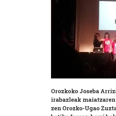
Orozkoko Joseba Arriza
irabazleak maiatzaren
zen Orozko-Ugao Zuzta