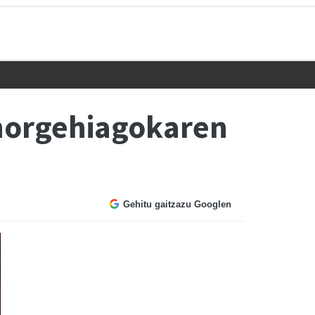
 norgehiagokaren
Gehitu gaitzazu Googlen