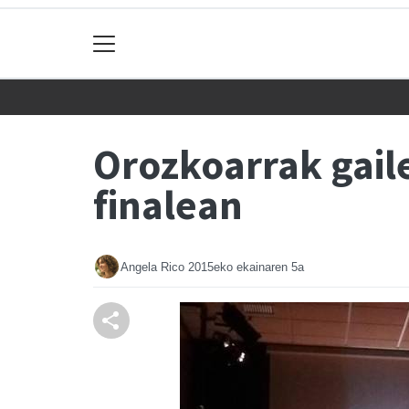
Orozkoarrak gail
finalean
Angela Rico
2015eko ekainaren 5a