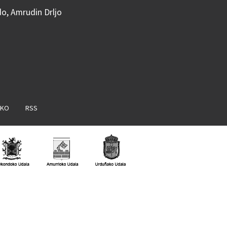
do, Amrudin Drljo
AKO
RSS