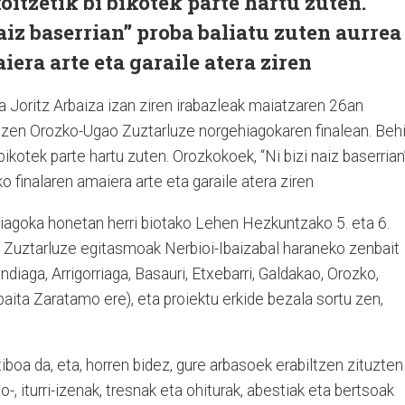
oitzetik bi bikotek parte hartu zuten.
aiz baserrian” proba baliatu zuten aurrea
era arte eta garaile atera ziren
 Joritz Arbaiza izan ziren irabazleak maiatzaren 26an
zen Orozko-Ugao Zuztarluze norgehiagokaren finalean. Beh
 bikotek parte hartu zuten. Orozkokoek, “Ni bizi naiz baserrian
o finalaren amaiera arte eta garaile atera ziren
iagoka honetan herri biotako Lehen Hezkuntzako 5. eta 6.
e. Zuztarluze egitasmoak Nerbioi-Ibaizabal haraneko zenbait
ndiaga, Arrigorriaga, Basauri, Etxebarri, Galdakao, Orozko,
baita Zaratamo ere), eta proiektu erkide bezala sortu zen,
iboa da, eta, horren bidez, gure arbasoek erabiltzen zituzten
so-, iturri-izenak, tresnak eta ohiturak, abestiak eta bertsoak