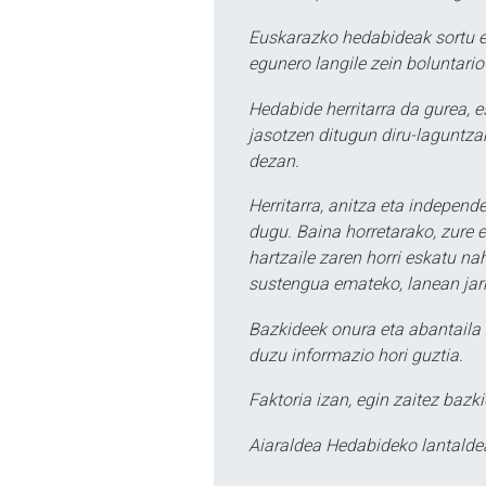
Euskarazko hedabideak sortu e
egunero langile zein boluntario
Hedabide herritarra da gurea, 
jasotzen ditugun diru-laguntzak
dezan.
Herritarra, anitza eta independe
dugu. Baina horretarako, zure e
hartzaile zaren horri eskatu na
sustengua emateko, lanean jarr
Bazkideek onura eta abantaila 
duzu informazio hori guztia.
Faktoria izan, egin zaitez bazki
Aiaraldea Hedabideko lantalde