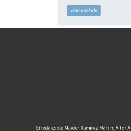
Izan bazkide
Erredakzioa: Maider Ramirez Martin, Aitor 