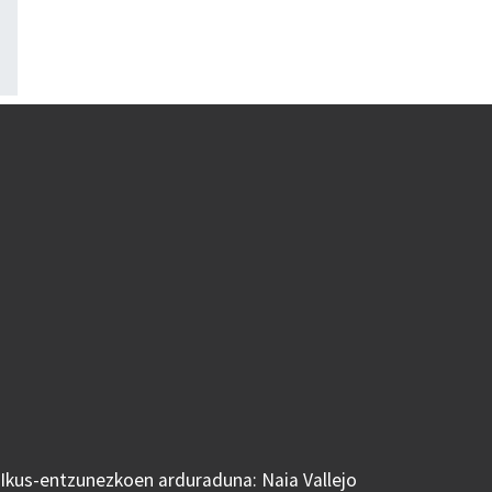
 Ikus-entzunezkoen arduraduna: Naia Vallejo