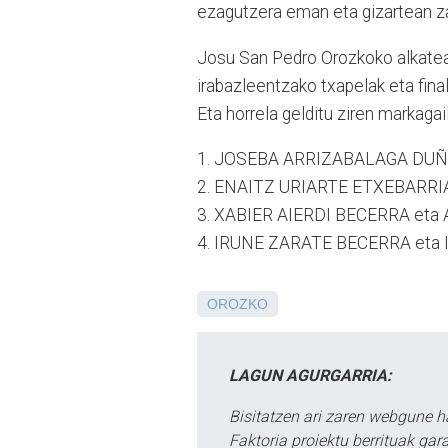
ezagutzera eman eta gizartean za
Josu San Pedro Orozkoko alkatea
irabazleentzako txapelak eta fina
Eta horrela gelditu ziren markagai
1. JOSEBA ARRIZABALAGA DUÑA
2. ENAITZ URIARTE ETXEBARRIA
3. XABIER AIERDI BECERRA eta
4. IRUNE ZARATE BECERRA eta 
OROZKO
LAGUN AGURGARRIA:
Bisitatzen ari zaren webgune h
Faktoria proiektu berrituak gar