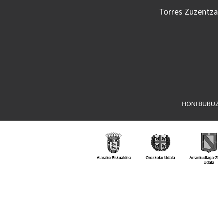
Torres Zuzentzai
HONI BURU