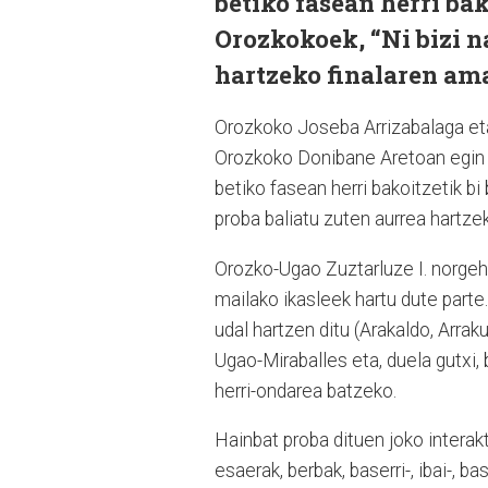
betiko fasean herri bak
Orozkokoek, “Ni bizi n
hartzeko finalaren amai
Orozkoko Joseba Arrizabalaga eta
Orozkoko Donibane Aretoan egin 
betiko fasean herri bakoitzetik bi
proba baliatu zuten aurrea hartzek
Orozko-Ugao Zuztarluze I. norgeh
mailako ikasleek hartu dute part
udal hartzen ditu (Arakaldo, Arraku
Ugao-Miraballes eta, duela gutxi, 
herri-ondarea batzeko.
Hainbat proba dituen joko interakt
esaerak, berbak, baserri-, ibai-, ba