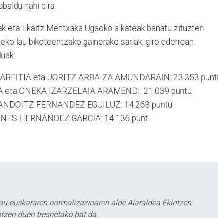
baldu nahi dira.
k eta Ekaitz Mentxaka Ugaoko alkateak banatu zituzten
leko lau bikoteentzako gainerako sariak, giro ederrean.
luak:
BEITIA eta JORITZ ARBAIZA AMUNDARAIN: 23.353 punt
 eta ONEKA IZARZELAIA ARAMENDI: 21.039 puntu
 ANDOITZ FERNANDEZ EGUILUZ: 14.263 puntu
INES HERNANDEZ GARCIA: 14.136 punt
au euskararen normalizazioaren alde Aiaraldea Ekintzen
atzen duen tresnetako bat da.