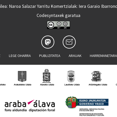
lea: Naroa Salazar Yarritu Komertzialak: Iera Garaio Ibarron
Codesyntaxek garatua
Z
LEGE OHARRA
PUBLIZITATEA
ARAUAK
HARREMANETAR