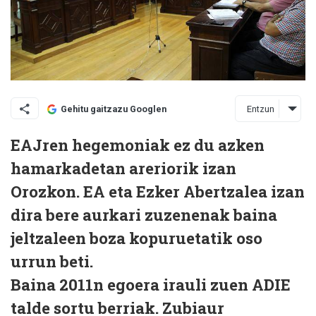
Entzun
Gehitu gaitzazu Googlen
EAJren hegemoniak ez du azken
hamarkadetan areriorik izan
Orozkon. EA eta Ezker Abertzalea izan
dira bere aurkari zuzenenak baina
jeltzaleen boza kopuruetatik oso
urrun beti.
Baina 2011n egoera irauli zuen ADIE
talde sortu berriak. Zubiaur