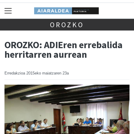
OROZKO
OROZKO: ADIEren errebalida
herritarren aurrean
Erredakzioa
2015eko maiatzaren 23a