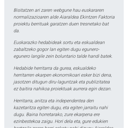
Bisitatzen ari zaren webgune hau euskararen
normalizazioaren alde Aiaraldea Ekintzen Faktoria
proiektu berrituak garatzen duen tresnetako bat
da.
Euskarazko hedabideak sortu eta eskualdean
zabaltzeko gogor lan egiten dugu egunero-
egunero langile zein boluntario talde handi batek.
Hedabide herritarra da gurea, eskualdeko
herritarren ekarpen ekonomikoari esker bizi dena,
jasotzen ditugun diru-laguntzak eta publizitatea
ez baitira nahikoa proiektuak aurrera egin dezan.
Herritarra, anitza eta independentea den
kazetaritza egiten dugu, eta egiten jarraitu nahi
dugu. Baina horretarako, zure ekarpena ere
ezinbestekoa zaigu. Hori dela eta, gure edukien