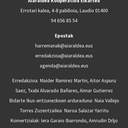
Aiaraldea Kooperatiba Elkartea
Errotari kalea, 4-8 pabilioia, Laudio 01400
94 656 85 54
Epostak
harremanak@aiaraldea.eus
erredakzioa@aiaraldea.eus
agenda@aiaraldea.eus
Erredakzioa: Maider Ramirez Martin, Aitor Aspuru
Saez, Txabi Alvarado Bañares, Aimar Gutierrez
Bidarte Ikus-entzunezkoen arduraduna: Naia Vallejo
Torres Zuzentzailea: Naroa Salazar Yarritu
Komertzialak: Iera Garaio Ibarrondo, Amrudin Drljo