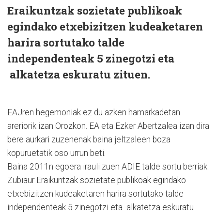
Eraikuntzak sozietate publikoak
egindako etxebizitzen kudeaketaren
harira sortutako talde
independenteak 5 zinegotzi eta
alkatetza eskuratu zituen.
EAJren hegemoniak ez du azken hamarkadetan
areriorik izan Orozkon. EA eta Ezker Abertzalea izan dira
bere aurkari zuzenenak baina jeltzaleen boza
kopuruetatik oso urrun beti.
Baina 2011n egoera irauli zuen ADIE talde sortu berriak.
Zubiaur Eraikuntzak sozietate publikoak egindako
etxebizitzen kudeaketaren harira sortutako talde
independenteak 5 zinegotzi eta alkatetza eskuratu