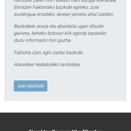
hartzaile zaren horri eskatu nahi dizugu Aiaraldea
Ekintzen Faktoriako bazkide egiteko, zure
sustengua emateko, lanean jarraitu ahal izateko.
Bazkideek onura eta abantaila ugari dituzte
gainera, beheko botoian klik eginda topatuko
duzu informazio hori guztia.
Faktoria izan, egin zaitez bazkide.
Aiaraldea Hedabideko lantaldea.
Izan bazkide