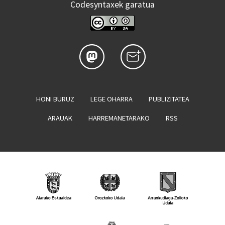
Codesyntaxek garatua
HONI BURUZ
LEGE OHARRA
PUBLIZITATEA
ARAUAK
HARREMANETARAKO
RSS