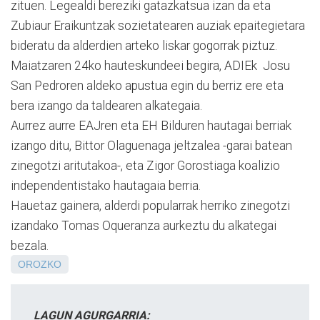
zituen. Legealdi bereziki gatazkatsua izan da eta
Zubiaur Eraikuntzak sozietatearen auziak epaitegietara
bideratu da alderdien arteko liskar gogorrak piztuz.
Maiatzaren 24ko hauteskundeei begira, ADIEk Josu
San Pedroren aldeko apustua egin du berriz ere eta
bera izango da taldearen alkategaia.
Aurrez aurre EAJren eta EH Bilduren hautagai berriak
izango ditu, Bittor Olaguenaga jeltzalea -garai batean
zinegotzi aritutakoa-, eta Zigor Gorostiaga koalizio
independentistako hautagaia berria.
Hauetaz gainera, alderdi popularrak herriko zinegotzi
izandako Tomas Oqueranza aurkeztu du alkategai
bezala.
OROZKO
LAGUN AGURGARRIA: