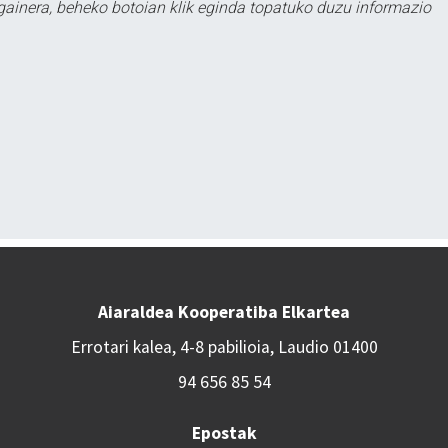
 gainera, beheko botoian klik eginda topatuko duzu informazio
Aiaraldea Kooperatiba Elkartea
Errotari kalea, 4-8 pabilioia, Laudio 01400
94 656 85 54
Epostak