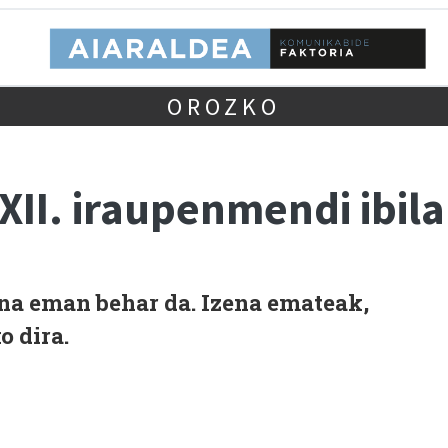
OROZKO
II. iraupenmendi ibila
na eman behar da. Izena emateak,
 dira.