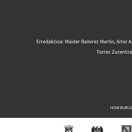
Erredakzioa: Maider Ramirez Martin, Aitor 
Torres Zuzentzai
HONI BURU