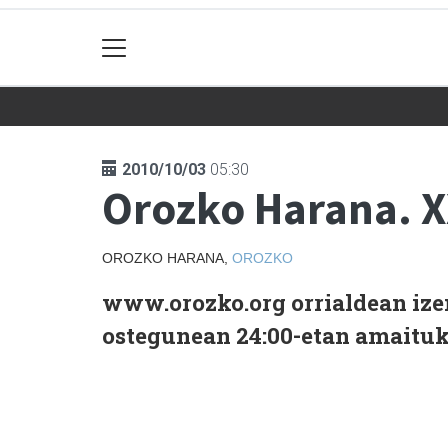
2010/10/03
05:30
Orozko Harana. XX
OROZKO HARANA,
OROZKO
www.orozko.org orrialdean ize
ostegunean 24:00-etan amaituko