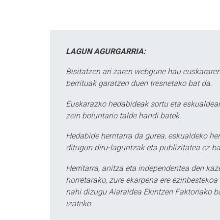
LAGUN AGURGARRIA:
Bisitatzen ari zaren webgune hau euskararen
berrituak garatzen duen tresnetako bat da.
Euskarazko hedabideak sortu eta eskualdean
zein boluntario talde handi batek.
Hedabide herritarra da gurea, eskualdeko her
ditugun diru-laguntzak eta publizitatea ez ba
Herritarra, anitza eta independentea den kaze
horretarako, zure ekarpena ere ezinbestekoa z
nahi dizugu Aiaraldea Ekintzen Faktoriako ba
izateko.