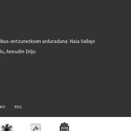
 Ikus-entzunezkoen arduraduna: Naia Vallejo
do, Amrudin Drljo
AKO
RSS