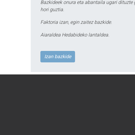
Bazkideek onura eta abantaila ugari dituzte
hori guztia.
Faktoria izan, egin zaitez bazkide.
Aiaraldea Hedabideko lantaldea.
Izan bazkide