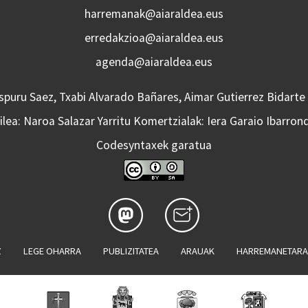
harremanak@aiaraldea.eus
erredakzioa@aiaraldea.eus
agenda@aiaraldea.eus
Aspuru Saez, Txabi Alvarado Bañares, Aimar Gutierrez Bidarte
lea: Naroa Salazar Yarritu Komertzialak: Iera Garaio Ibarron
Codesyntaxek garatua
Z
LEGE OHARRA
PUBLIZITATEA
ARAUAK
HARREMANETAR