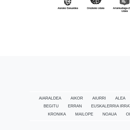
AIARALDEA
AIKOR
AIURRI
ALEA
BEGITU
ERRAN
EUSKALERRIA IRRA
KRONIKA
MAILOPE
NOAUA
O