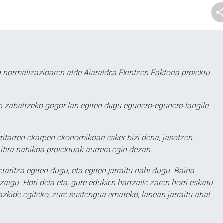
 normalizazioaren alde Aiaraldea Ekintzen Faktoria proiektu
 zabaltzeko gogor lan egiten dugu egunero-egunero langile
ritarren ekarpen ekonomikoari esker bizi dena, jasotzen
itira nahikoa proiektuak aurrera egin dezan.
taritza egiten dugu, eta egiten jarraitu nahi dugu. Baina
aigu. Hori dela eta, gure edukien hartzaile zaren horri eskatu
zkide egiteko, zure sustengua emateko, lanean jarraitu ahal