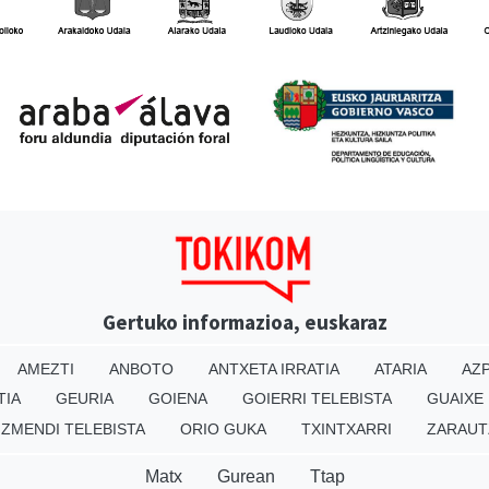
Gertuko informazioa, euskaraz
AMEZTI
ANBOTO
ANTXETA IRRATIA
ATARIA
AZP
TIA
GEURIA
GOIENA
GOIERRI TELEBISTA
GUAIXE
IZMENDI TELEBISTA
ORIO GUKA
TXINTXARRI
ZARAUT
Matx
Gurean
Ttap