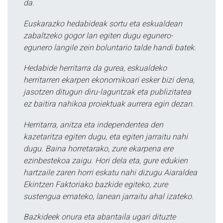
da.
Euskarazko hedabideak sortu eta eskualdean
zabaltzeko gogor lan egiten dugu egunero-
egunero langile zein boluntario talde handi batek.
Hedabide herritarra da gurea, eskualdeko
herritarren ekarpen ekonomikoari esker bizi dena,
jasotzen ditugun diru-laguntzak eta publizitatea
ez baitira nahikoa proiektuak aurrera egin dezan.
Herritarra, anitza eta independentea den
kazetaritza egiten dugu, eta egiten jarraitu nahi
dugu. Baina horretarako, zure ekarpena ere
ezinbestekoa zaigu. Hori dela eta, gure edukien
hartzaile zaren horri eskatu nahi dizugu Aiaraldea
Ekintzen Faktoriako bazkide egiteko, zure
sustengua emateko, lanean jarraitu ahal izateko.
Bazkideek onura eta abantaila ugari dituzte