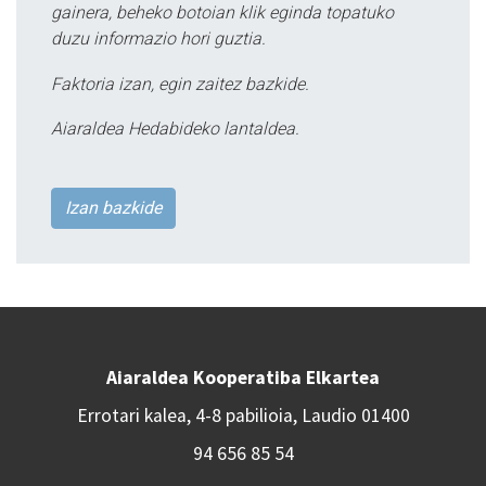
gainera, beheko botoian klik eginda topatuko
duzu informazio hori guztia.
Faktoria izan, egin zaitez bazkide.
Aiaraldea Hedabideko lantaldea.
Izan bazkide
Aiaraldea Kooperatiba Elkartea
Errotari kalea, 4-8 pabilioia, Laudio 01400
94 656 85 54