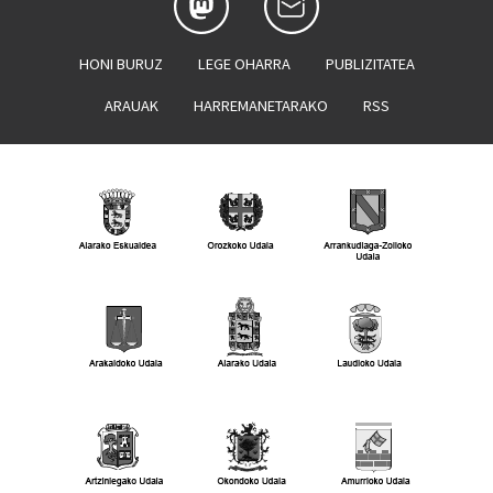
HONI BURUZ
LEGE OHARRA
PUBLIZITATEA
ARAUAK
HARREMANETARAKO
RSS