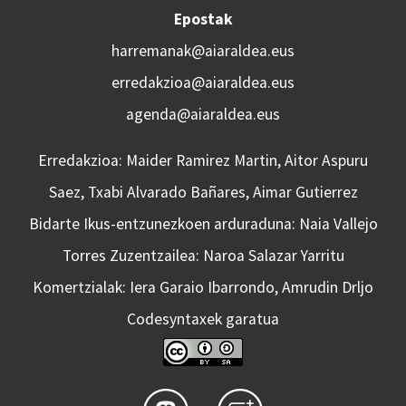
Epostak
harremanak@aiaraldea.eus
erredakzioa@aiaraldea.eus
agenda@aiaraldea.eus
Erredakzioa: Maider Ramirez Martin, Aitor Aspuru
Saez, Txabi Alvarado Bañares, Aimar Gutierrez
Bidarte Ikus-entzunezkoen arduraduna: Naia Vallejo
Torres Zuzentzailea: Naroa Salazar Yarritu
Komertzialak: Iera Garaio Ibarrondo, Amrudin Drljo
Codesyntaxek garatua