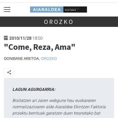
OROZKO
2010/11/28
18:00
"Come, Reza, Ama"
DONIBANE ARETOA,
OROZKO
LAGUN AGURGARRIA:
Bisitatzen ari zaren webgune hau euskararen
normalizazioaren alde Aiaraldea Ekintzen Faktoria
proiektu berrituak garatzen duen tresnetako bat