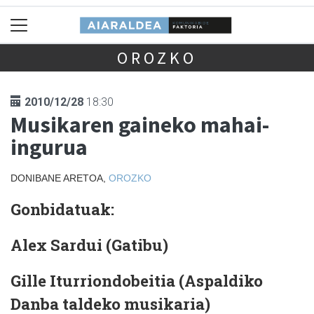
OROZKO
2010/12/28
18:30
Musikaren gaineko mahai-
ingurua
DONIBANE ARETOA,
OROZKO
Gonbidatuak:
Alex Sardui (Gatibu)
Gille Iturriondobeitia (Aspaldiko
Danba taldeko musikaria)