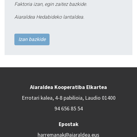
Faktoria izan, egin zaitez bazkide.
Aiaraldea Hedabideko lantaldea.
Izan bazkide
Aiaraldea Kooperatiba Elkartea
Errotari kalea, 4-8 pabilioia, Laudio 01400
94 656 85 54
Epostak
harremanak@aiaraldea.eus