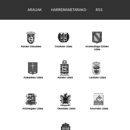
ARAUAK
HARREMANETARAKO
RSS