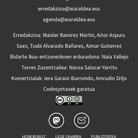
erredakzioa@aiaraldea.eus
agenda@aiaraldea.eus
Erredakzioa: Maider Ramirez Martin, Aitor Aspuru
Saez, Txabi Alvarado Bañares, Aimar Gutierrez
Bidarte Ikus-entzunezkoen arduraduna: Naia Vallejo
Torres Zuzentzailea: Naroa Salazar Yarritu
Komertzialak: Iera Garaio Ibarrondo, Amrudin Drljo
Codesyntaxek garatua
HONI BURUZ
LEGE OHARRA
PUBLIZITATEA