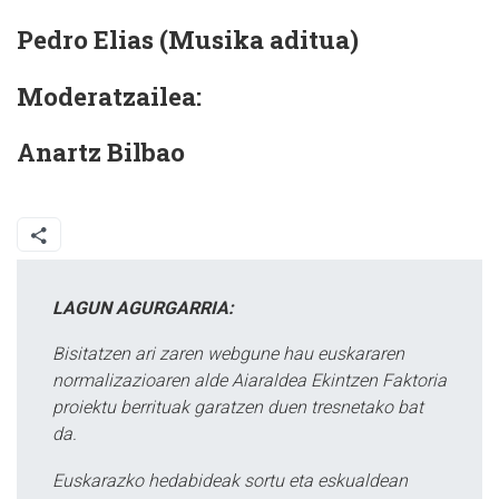
Pedro Elias (Musika aditua)
Moderatzailea:
Anartz Bilbao
LAGUN AGURGARRIA:
Bisitatzen ari zaren webgune hau euskararen
normalizazioaren alde Aiaraldea Ekintzen Faktoria
proiektu berrituak garatzen duen tresnetako bat
da.
Euskarazko hedabideak sortu eta eskualdean