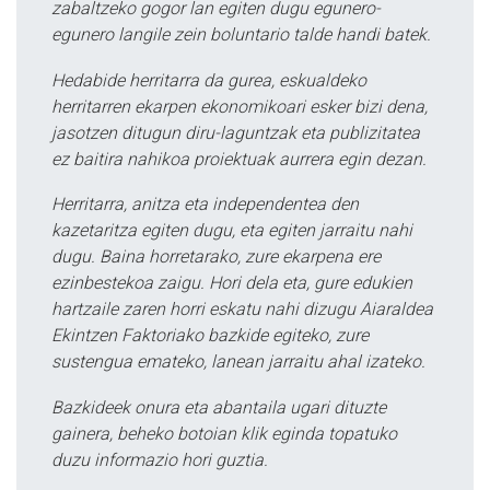
zabaltzeko gogor lan egiten dugu egunero-
egunero langile zein boluntario talde handi batek.
Hedabide herritarra da gurea, eskualdeko
herritarren ekarpen ekonomikoari esker bizi dena,
jasotzen ditugun diru-laguntzak eta publizitatea
ez baitira nahikoa proiektuak aurrera egin dezan.
Herritarra, anitza eta independentea den
kazetaritza egiten dugu, eta egiten jarraitu nahi
dugu. Baina horretarako, zure ekarpena ere
ezinbestekoa zaigu. Hori dela eta, gure edukien
hartzaile zaren horri eskatu nahi dizugu Aiaraldea
Ekintzen Faktoriako bazkide egiteko, zure
sustengua emateko, lanean jarraitu ahal izateko.
Bazkideek onura eta abantaila ugari dituzte
gainera, beheko botoian klik eginda topatuko
duzu informazio hori guztia.