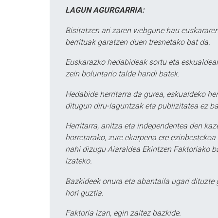
LAGUN AGURGARRIA:
Bisitatzen ari zaren webgune hau euskararen
berrituak garatzen duen tresnetako bat da.
Euskarazko hedabideak sortu eta eskualdean
zein boluntario talde handi batek.
Hedabide herritarra da gurea, eskualdeko her
ditugun diru-laguntzak eta publizitatea ez ba
Herritarra, anitza eta independentea den kaze
horretarako, zure ekarpena ere ezinbestekoa z
nahi dizugu Aiaraldea Ekintzen Faktoriako ba
izateko.
Bazkideek onura eta abantaila ugari dituzte
hori guztia.
Faktoria izan, egin zaitez bazkide.