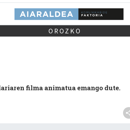
OROZKO
ariaren filma animatua emango dute.