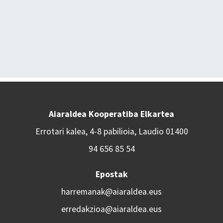
Aiaraldea Kooperatiba Elkartea
Errotari kalea, 4-8 pabilioia, Laudio 01400
94 656 85 54
Epostak
harremanak@aiaraldea.eus
erredakzioa@aiaraldea.eus