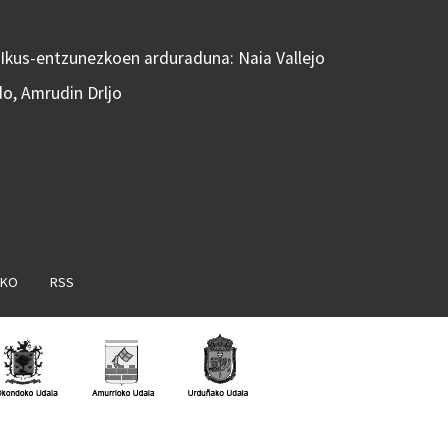
 Ikus-entzunezkoen arduraduna: Naia Vallejo
do, Amrudin Drljo
AKO
RSS