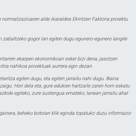
 normalizazioaren alde Aiaraldea Ekintzen Faktoria proiektu
 zabaltzeko gogor lan egiten dugu egunero-egunero langile
ritarren ekarpen ekonomikoari esker bizi dena, jasotzen
itira nahikoa proiektuak aurrera egin dezan.
taritza egiten dugu, eta egiten jarraitu nahi dugu. Baina
aigu. Hori dela eta, gure edukien hartzaile zaren horri eskatu
zkide egiteko, zure sustengua emateko, lanean jarraitu ahal
 gainera, beheko botoian klik eginda topatuko duzu informazio