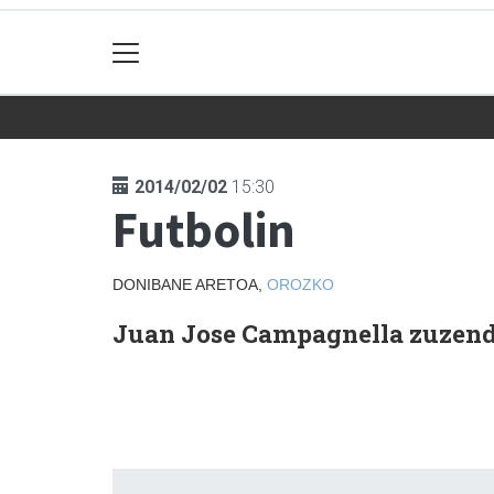
2014/02/02
15:30
Futbolin
DONIBANE ARETOA,
OROZKO
Juan Jose Campagnella zuzend