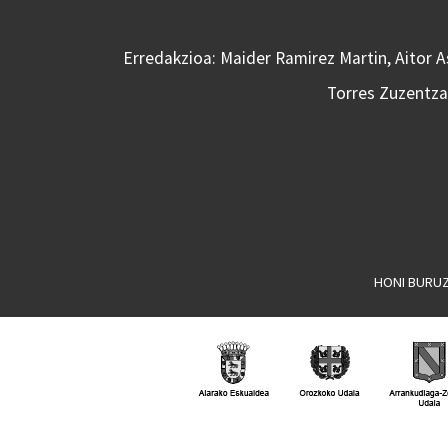
Erredakzioa: Maider Ramirez Martin, Aitor 
Torres Zuzentzai
HONI BURU