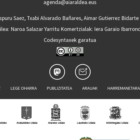
agenda@aiaraldea.eus
Aspuru Saez, Txabi Alvarado Bañares, Aimar Gutierrez Bidarte
lea: Naroa Salazar Yarritu Komertzialak: Iera Garaio Ibarron
Codesyntaxek garatua
Z
LEGE OHARRA
PUBLIZITATEA
ARAUAK
HARREMANETAR