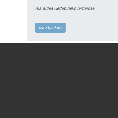
Aiaraldea Hedabideko lantaldea.
Izan bazkide