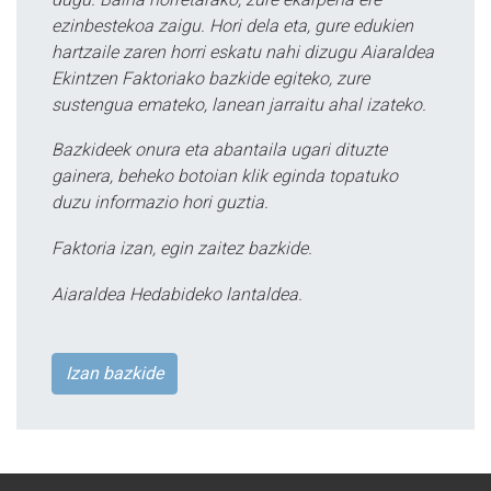
ezinbestekoa zaigu. Hori dela eta, gure edukien
hartzaile zaren horri eskatu nahi dizugu Aiaraldea
Ekintzen Faktoriako bazkide egiteko, zure
sustengua emateko, lanean jarraitu ahal izateko.
Bazkideek onura eta abantaila ugari dituzte
gainera, beheko botoian klik eginda topatuko
duzu informazio hori guztia.
Faktoria izan, egin zaitez bazkide.
Aiaraldea Hedabideko lantaldea.
Izan bazkide