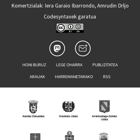
Komertzialak: Iera Garaio Ibarrondo, Amrudin Drljo
Codesyntaxek garatua
HONI BURUZ
LEGE OHARRA
PUBLIZITATEA
ARAUAK
HARREMANETARAKO
RSS