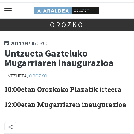
OROZKO
2014/04/06
08:00
Untzueta Gazteluko
Mugarriaren inaugurazioa
UNTZUETA,
OROZKO
10:00etan Orozkoko Plazatik irteera
12:00etan Mugarriaren inaugurazioa