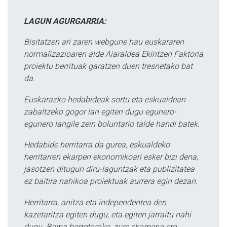
LAGUN AGURGARRIA:
Bisitatzen ari zaren webgune hau euskararen
normalizazioaren alde Aiaraldea Ekintzen Faktoria
proiektu berrituak garatzen duen tresnetako bat
da.
Euskarazko hedabideak sortu eta eskualdean
zabaltzeko gogor lan egiten dugu egunero-
egunero langile zein boluntario talde handi batek.
Hedabide herritarra da gurea, eskualdeko
herritarren ekarpen ekonomikoari esker bizi dena,
jasotzen ditugun diru-laguntzak eta publizitatea
ez baitira nahikoa proiektuak aurrera egin dezan.
Herritarra, anitza eta independentea den
kazetaritza egiten dugu, eta egiten jarraitu nahi
dugu. Baina horretarako, zure ekarpena ere