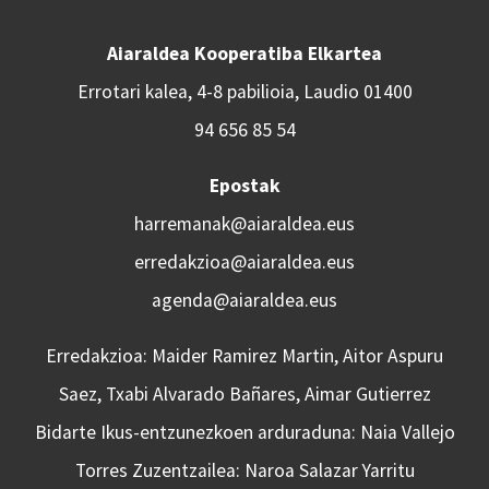
Aiaraldea Kooperatiba Elkartea
Errotari kalea, 4-8 pabilioia, Laudio 01400
94 656 85 54
Epostak
harremanak@aiaraldea.eus
erredakzioa@aiaraldea.eus
agenda@aiaraldea.eus
Erredakzioa: Maider Ramirez Martin, Aitor Aspuru
Saez, Txabi Alvarado Bañares, Aimar Gutierrez
Bidarte Ikus-entzunezkoen arduraduna: Naia Vallejo
Torres Zuzentzailea: Naroa Salazar Yarritu