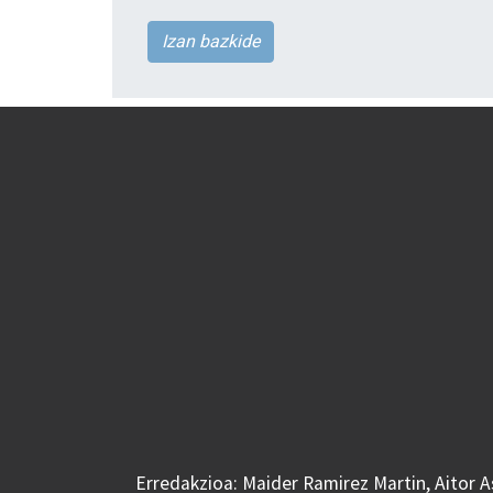
Izan bazkide
Erredakzioa: Maider Ramirez Martin, Aitor 