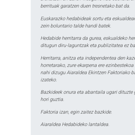
berrituak garatzen duen tresnetako bat da.
Euskarazko hedabideak sortu eta eskualdean
zein boluntario talde handi batek.
Hedabide herritarra da gurea, eskualdeko her
ditugun diru-laguntzak eta publizitatea ez ba
Herritarra, anitza eta independentea den kaze
horretarako, zure ekarpena ere ezinbestekoa z
nahi dizugu Aiaraldea Ekintzen Faktoriako ba
izateko.
Bazkideek onura eta abantaila ugari dituzte
hori guztia.
Faktoria izan, egin zaitez bazkide.
Aiaraldea Hedabideko lantaldea.