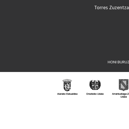
Torres Zuzentzai
HONI BURU