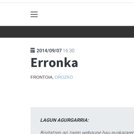
2014/09/07
16:30
Erronka
FRONTOIA,
OROZKO
LAGUN AGURGARRIA:
Bisitatzen ari zaren webgune hau euskararen