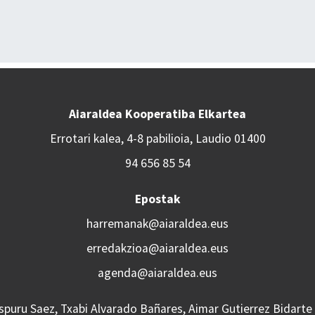
Aiaraldea Kooperatiba Elkartea
Errotari kalea, 4-8 pabilioia, Laudio 01400
94 656 85 54
Epostak
harremanak@aiaraldea.eus
erredakzioa@aiaraldea.eus
agenda@aiaraldea.eus
Aspuru Saez, Txabi Alvarado Bañares, Aimar Gutierrez Bidarte