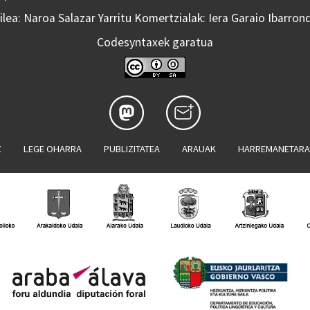
lea: Naroa Salazar Yarritu Komertzialak: Iera Garaio Ibarron
Codesyntaxek garatua
Z
LEGE OHARRA
PUBLIZITATEA
ARAUAK
HARREMANETAR