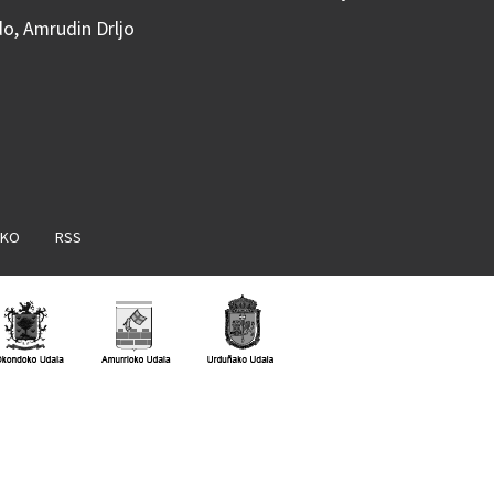
do, Amrudin Drljo
AKO
RSS