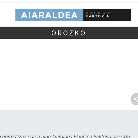
OROZKO
 normalizazioaren alde Aiaraldea Ekintzen Faktoria proiektu