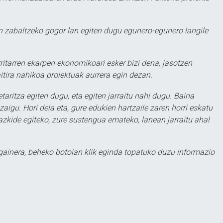
 zabaltzeko gogor lan egiten dugu egunero-egunero langile
ritarren ekarpen ekonomikoari esker bizi dena, jasotzen
itira nahikoa proiektuak aurrera egin dezan.
taritza egiten dugu, eta egiten jarraitu nahi dugu. Baina
aigu. Hori dela eta, gure edukien hartzaile zaren horri eskatu
zkide egiteko, zure sustengua emateko, lanean jarraitu ahal
 gainera, beheko botoian klik eginda topatuko duzu informazio