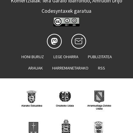
Komertzialak: Iera Garaio Ibarrondo, Amrudin Drljo
Codesyntaxek garatua
HONI BURUZ
LEGE OHARRA
PUBLIZITATEA
ARAUAK
HARREMANETARAKO
RSS