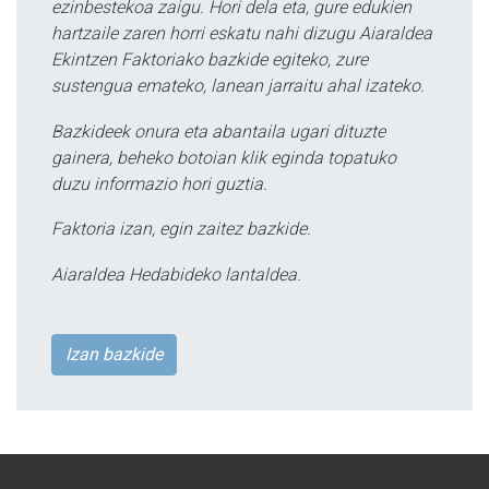
ezinbestekoa zaigu. Hori dela eta, gure edukien
hartzaile zaren horri eskatu nahi dizugu Aiaraldea
Ekintzen Faktoriako bazkide egiteko, zure
sustengua emateko, lanean jarraitu ahal izateko.
Bazkideek onura eta abantaila ugari dituzte
gainera, beheko botoian klik eginda topatuko
duzu informazio hori guztia.
Faktoria izan, egin zaitez bazkide.
Aiaraldea Hedabideko lantaldea.
Izan bazkide