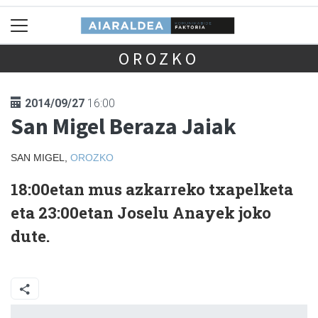
OROZKO
2014/09/27
16:00
San Migel Beraza Jaiak
SAN MIGEL,
OROZKO
18:00etan mus azkarreko txapelketa
eta 23:00etan Joselu Anayek joko
dute.