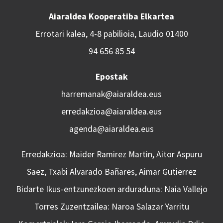
Aiaraldea Kooperatiba Elkartea
Errotari kalea, 4-8 pabilioia, Laudio 01400
94 656 85 54
Epostak
harremanak@aiaraldea.eus
erredakzioa@aiaraldea.eus
agenda@aiaraldea.eus
Erredakzioa: Maider Ramirez Martin, Aitor Aspuru
Saez, Txabi Alvarado Bañares, Aimar Gutierrez
Bidarte Ikus-entzunezkoen arduraduna: Naia Vallejo
Torres Zuzentzailea: Naroa Salazar Yarritu