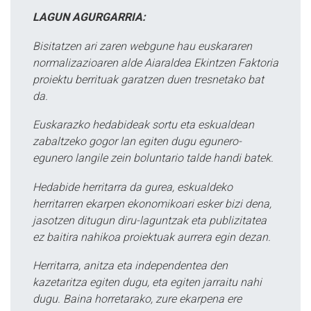
LAGUN AGURGARRIA:
Bisitatzen ari zaren webgune hau euskararen
normalizazioaren alde Aiaraldea Ekintzen Faktoria
proiektu berrituak garatzen duen tresnetako bat
da.
Euskarazko hedabideak sortu eta eskualdean
zabaltzeko gogor lan egiten dugu egunero-
egunero langile zein boluntario talde handi batek.
Hedabide herritarra da gurea, eskualdeko
herritarren ekarpen ekonomikoari esker bizi dena,
jasotzen ditugun diru-laguntzak eta publizitatea
ez baitira nahikoa proiektuak aurrera egin dezan.
Herritarra, anitza eta independentea den
kazetaritza egiten dugu, eta egiten jarraitu nahi
dugu. Baina horretarako, zure ekarpena ere