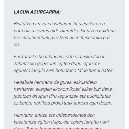
LAGUN AGURGARRIA:
Bisitatzen ari zaren webgune hau euskararen
normalizazioaren alde Aiaraldea Ekintzen Faktoria
proiektu berrituak garatzen duen tresnetako bat
da.
Euskarazko hedabideak sortu eta eskualdean
zabaltzeko gogor lan egiten dugu egunero-
egunero langile zein boluntario talde handi batek.
Hedabide herritarra da gurea, eskualdeko
herritarren ekarpen ekonomikoari esker bizi dena,
jasotzen ditugun diru-laguntzak eta publizitatea
ez baitira nahikoa proiektuak aurrera egin dezan.
Herritarra, anitza eta independentea den
kazetaritza egiten dugu, eta egiten jarraitu nahi
dugu. Baina horretarako, zure ekarpena ere