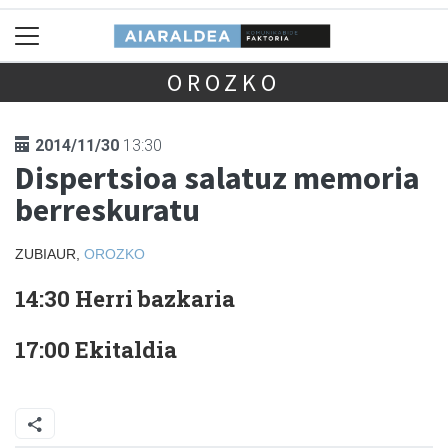
OROZKO
2014/11/30
13:30
Dispertsioa salatuz memoria
berreskuratu
ZUBIAUR,
OROZKO
14:30 Herri bazkaria
17:00 Ekitaldia