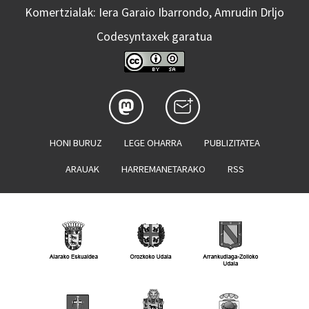
Komertzialak: Iera Garaio Ibarrondo, Amrudin Drljo
Codesyntaxek garatua
HONI BURUZ
LEGE OHARRA
PUBLIZITATEA
ARAUAK
HARREMANETARAKO
RSS