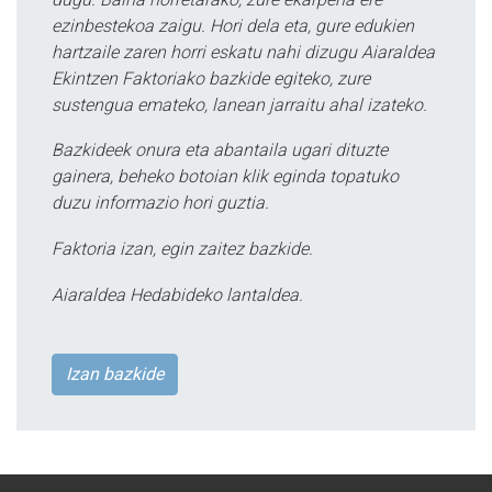
ezinbestekoa zaigu. Hori dela eta, gure edukien
hartzaile zaren horri eskatu nahi dizugu Aiaraldea
Ekintzen Faktoriako bazkide egiteko, zure
sustengua emateko, lanean jarraitu ahal izateko.
Bazkideek onura eta abantaila ugari dituzte
gainera, beheko botoian klik eginda topatuko
duzu informazio hori guztia.
Faktoria izan, egin zaitez bazkide.
Aiaraldea Hedabideko lantaldea.
Izan bazkide