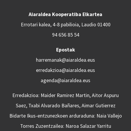
Aiaraldea Kooperatiba Elkartea
Errotari kalea, 4-8 pabilioia, Laudio 01400
94 656 85 54
Epostak
harremanak@aiaraldea.eus
erredakzioa@aiaraldea.eus
agenda@aiaraldea.eus
Erredakzioa: Maider Ramirez Martin, Aitor Aspuru
Saez, Txabi Alvarado Bañares, Aimar Gutierrez
Bidarte Ikus-entzunezkoen arduraduna: Naia Vallejo
Torres Zuzentzailea: Naroa Salazar Yarritu