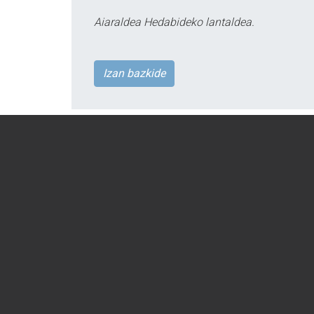
Aiaraldea Hedabideko lantaldea.
Izan bazkide