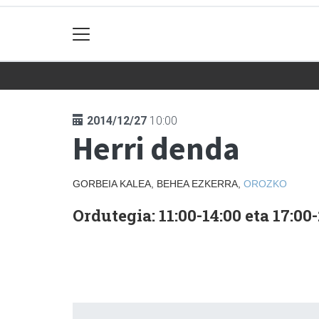
2014/12/27
10:00
Herri denda
GORBEIA KALEA, BEHEA EZKERRA,
OROZKO
Ordutegia: 11:00-14:00 eta 17:00