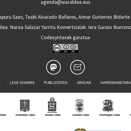
agenda@aiaraldea.eus
Aspuru Saez, Txabi Alvarado Bañares, Aimar Gutierrez Bidarte
lea: Naroa Salazar Yarritu Komertzialak: Iera Garaio Ibarron
Codesyntaxek garatua
Z
LEGE OHARRA
PUBLIZITATEA
ARAUAK
HARREMANETAR