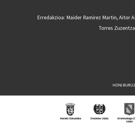
Erredakzioa: Maider Ramirez Martin, Aitor 
Torres Zuzentzai
HONI BURU