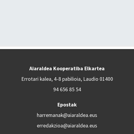
Aiaraldea Kooperatiba Elkartea
Errotari kalea, 4-8 pabilioia, Laudio 01400
94 656 85 54
Epostak
harremanak@aiaraldea.eus
erredakzioa@aiaraldea.eus