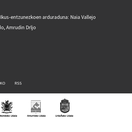
 Ikus-entzunezkoen arduraduna: Naia Vallejo
do, Amrudin Drljo
AKO
RSS