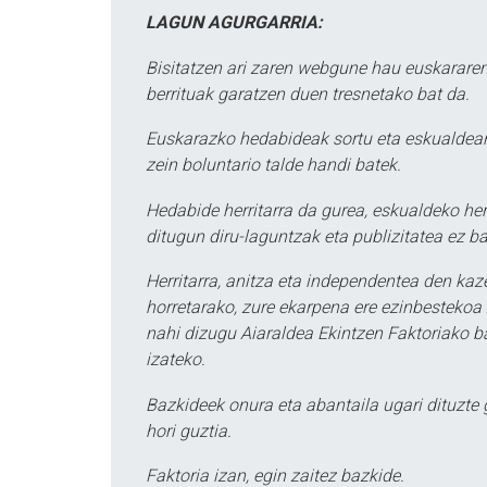
LAGUN AGURGARRIA:
Bisitatzen ari zaren webgune hau euskararen
berrituak garatzen duen tresnetako bat da.
Euskarazko hedabideak sortu eta eskualdean
zein boluntario talde handi batek.
Hedabide herritarra da gurea, eskualdeko her
ditugun diru-laguntzak eta publizitatea ez ba
Herritarra, anitza eta independentea den kaze
horretarako, zure ekarpena ere ezinbestekoa z
nahi dizugu Aiaraldea Ekintzen Faktoriako ba
izateko.
Bazkideek onura eta abantaila ugari dituzte
hori guztia.
Faktoria izan, egin zaitez bazkide.