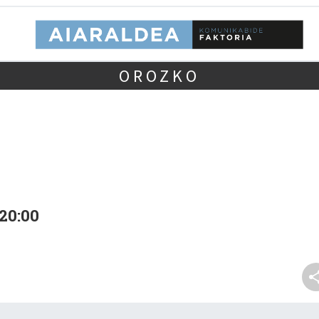
OROZKO
-20:00