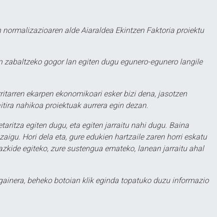
 normalizazioaren alde Aiaraldea Ekintzen Faktoria proiektu
 zabaltzeko gogor lan egiten dugu egunero-egunero langile
ritarren ekarpen ekonomikoari esker bizi dena, jasotzen
itira nahikoa proiektuak aurrera egin dezan.
taritza egiten dugu, eta egiten jarraitu nahi dugu. Baina
aigu. Hori dela eta, gure edukien hartzaile zaren horri eskatu
zkide egiteko, zure sustengua emateko, lanean jarraitu ahal
 gainera, beheko botoian klik eginda topatuko duzu informazio