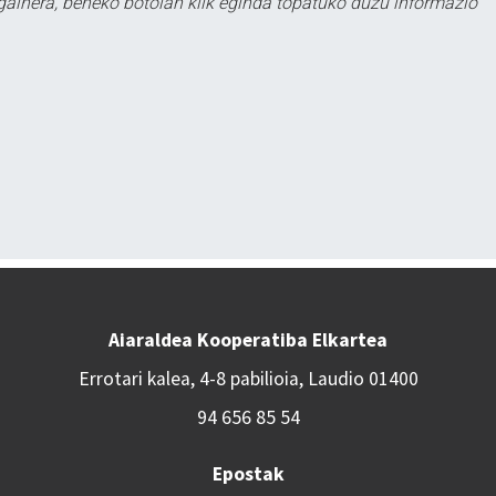
 gainera, beheko botoian klik eginda topatuko duzu informazio
Aiaraldea Kooperatiba Elkartea
Errotari kalea, 4-8 pabilioia, Laudio 01400
94 656 85 54
Epostak