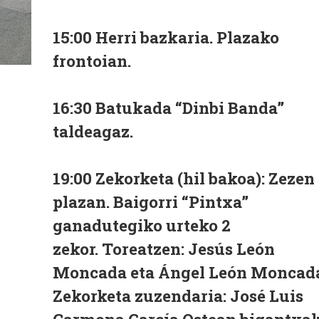
15:00 Herri bazkaria. Plazako
frontoian.
16:30 Batukada “Dinbi Banda”
taldeagaz.
19:00 Zekorketa (hil bakoa): Zezen
plazan. Baigorri “Pintxa”
ganadutegiko urteko 2
zekor. Toreatzen: Jesús León
Moncada eta Ángel León Moncad
Zekorketa zuzendaria: José Luis