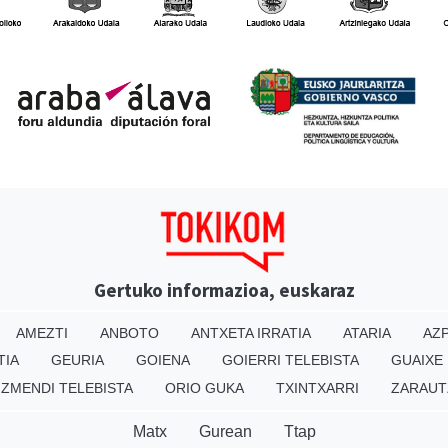
Gertuko informazioa, euskaraz
AMEZTI
ANBOTO
ANTXETA IRRATIA
ATARIA
AZP
TIA
GEURIA
GOIENA
GOIERRI TELEBISTA
GUAIXE
IZMENDI TELEBISTA
ORIO GUKA
TXINTXARRI
ZARAUT
Matx
Gurean
Ttap