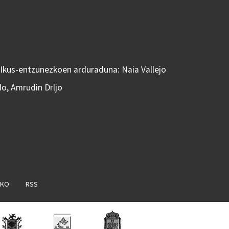
 Ikus-entzunezkoen arduraduna: Naia Vallejo
do, Amrudin Drljo
AKO
RSS