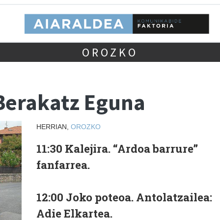
OROZKO
Berakatz Eguna
HERRIAN,
OROZKO
11:30 Kalejira. “Ardoa barrure”
fanfarrea.
12:00 Joko poteoa. Antolatzailea:
Adie Elkartea.