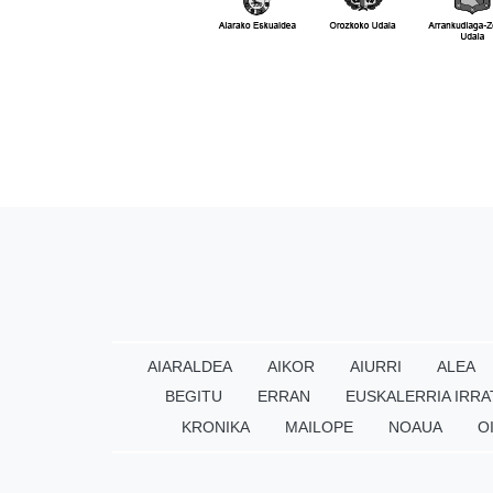
AIARALDEA
AIKOR
AIURRI
ALEA
BEGITU
ERRAN
EUSKALERRIA IRRA
KRONIKA
MAILOPE
NOAUA
O