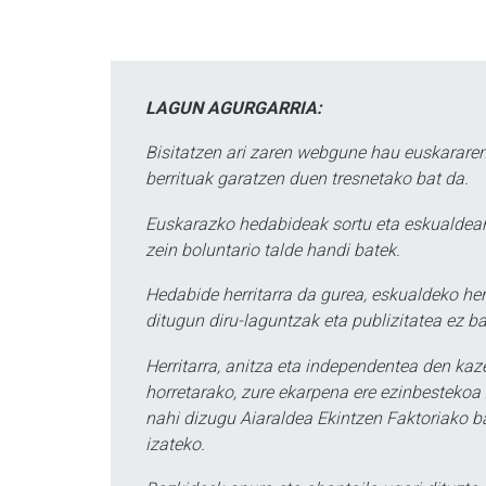
LAGUN AGURGARRIA:
Bisitatzen ari zaren webgune hau euskararen
berrituak garatzen duen tresnetako bat da.
Euskarazko hedabideak sortu eta eskualdean
zein boluntario talde handi batek.
Hedabide herritarra da gurea, eskualdeko her
ditugun diru-laguntzak eta publizitatea ez ba
Herritarra, anitza eta independentea den kaze
horretarako, zure ekarpena ere ezinbestekoa z
nahi dizugu Aiaraldea Ekintzen Faktoriako ba
izateko.