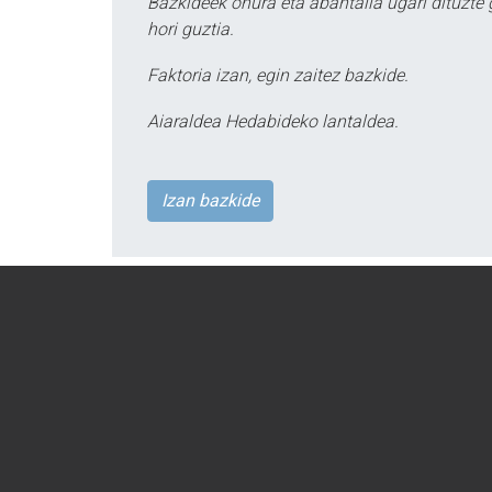
Bazkideek onura eta abantaila ugari dituzte
hori guztia.
Faktoria izan, egin zaitez bazkide.
Aiaraldea Hedabideko lantaldea.
Izan bazkide