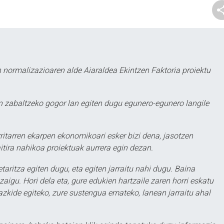
 normalizazioaren alde Aiaraldea Ekintzen Faktoria proiektu
 zabaltzeko gogor lan egiten dugu egunero-egunero langile
ritarren ekarpen ekonomikoari esker bizi dena, jasotzen
itira nahikoa proiektuak aurrera egin dezan.
taritza egiten dugu, eta egiten jarraitu nahi dugu. Baina
aigu. Hori dela eta, gure edukien hartzaile zaren horri eskatu
zkide egiteko, zure sustengua emateko, lanean jarraitu ahal