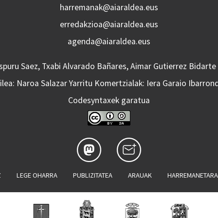
harremanak@aiaraldea.eus
erredakzioa@aiaraldea.eus
agenda@aiaraldea.eus
Aspuru Saez, Txabi Alvarado Bañares, Aimar Gutierrez Bidarte
lea: Naroa Salazar Yarritu Komertzialak: Iera Garaio Ibarron
Codesyntaxek garatua
Z
LEGE OHARRA
PUBLIZITATEA
ARAUAK
HARREMANETAR