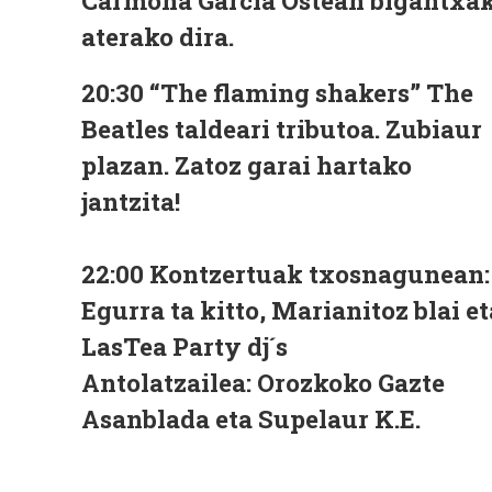
Carmona García Ostean bigantxa
aterako dira.
20:30 “The flaming shakers” The
Beatles taldeari tributoa. Zubiaur
plazan. Zatoz garai hartako
jantzita!
22:00 Kontzertuak txosnagunean:
Egurra ta kitto, Marianitoz blai et
LasTea Party dj´s
Antolatzailea: Orozkoko Gazte
Asanblada eta Supelaur K.E.