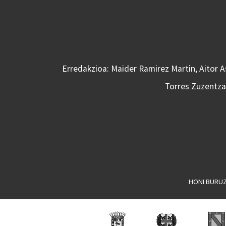
Erredakzioa: Maider Ramirez Martin, Aitor 
Torres Zuzentzai
HONI BURU