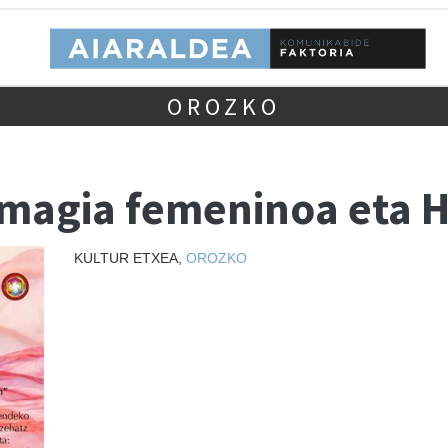
OROZKO
magia femeninoa eta
KULTUR ETXEA,
OROZKO