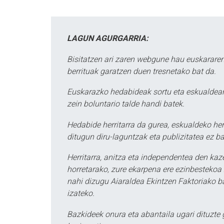
LAGUN AGURGARRIA:
Bisitatzen ari zaren webgune hau euskararen
berrituak garatzen duen tresnetako bat da.
Euskarazko hedabideak sortu eta eskualdean
zein boluntario talde handi batek.
Hedabide herritarra da gurea, eskualdeko her
ditugun diru-laguntzak eta publizitatea ez ba
Herritarra, anitza eta independentea den kaze
horretarako, zure ekarpena ere ezinbestekoa z
nahi dizugu Aiaraldea Ekintzen Faktoriako ba
izateko.
Bazkideek onura eta abantaila ugari dituzte