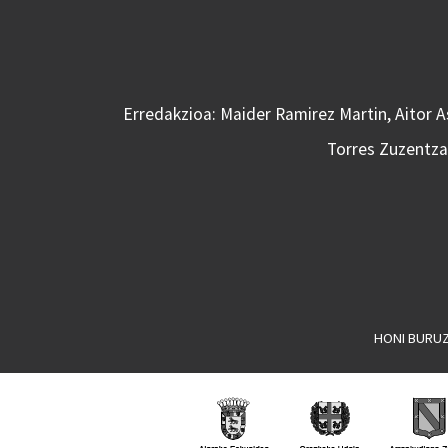
Erredakzioa: Maider Ramirez Martin, Aitor 
Torres Zuzentzai
HONI BURU