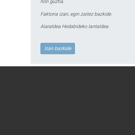
hori guztia.
Faktoria izan, egin zaitez bazkide.
Aiaraldea Hedabideko lantaldea.
Izan bazkide