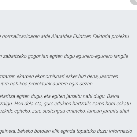
 normalizazioaren alde Aiaraldea Ekintzen Faktoria proiektu
 zabaltzeko gogor lan egiten dugu egunero-egunero langile
ritarren ekarpen ekonomikoari esker bizi dena, jasotzen
itira nahikoa proiektuak aurrera egin dezan.
taritza egiten dugu, eta egiten jarraitu nahi dugu. Baina
aigu. Hori dela eta, gure edukien hartzaile zaren horri eskatu
zkide egiteko, zure sustengua emateko, lanean jarraitu ahal
 gainera, beheko botoian klik eginda topatuko duzu informazio