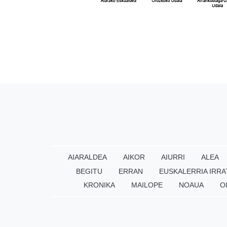
AIARALDEA
AIKOR
AIURRI
ALEA
BEGITU
ERRAN
EUSKALERRIA IRRA
KRONIKA
MAILOPE
NOAUA
O