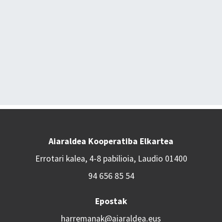
Aiaraldea Kooperatiba Elkartea
Errotari kalea, 4-8 pabilioia, Laudio 01400
94 656 85 54
Epostak
harremanak@aiaraldea.eus