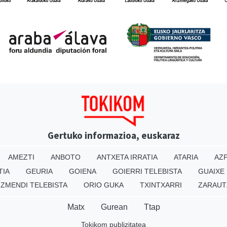
Gertuko informazioa, euskaraz
AMEZTI
ANBOTO
ANTXETA IRRATIA
ATARIA
AZP
TIA
GEURIA
GOIENA
GOIERRI TELEBISTA
GUAIXE
IZMENDI TELEBISTA
ORIO GUKA
TXINTXARRI
ZARAUT
Matx
Gurean
Ttap
Tokikom publizitatea