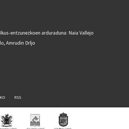
 Ikus-entzunezkoen arduraduna: Naia Vallejo
do, Amrudin Drljo
AKO
RSS