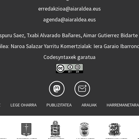
erredakzioa@aiaraldea.eus
agenda@aiaraldea.eus
Aspuru Saez, Txabi Alvarado Bañares, Aimar Gutierrez Bidarte
lea: Naroa Salazar Yarritu Komertzialak: Iera Garaio Ibarron
Codesyntaxek garatua
Z
LEGE OHARRA
PUBLIZITATEA
ARAUAK
HARREMANETAR