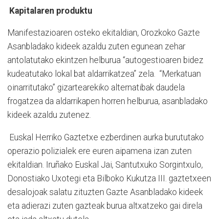
Kapitalaren produktu
Manifestazioaren osteko ekitaldian, Orozkoko Gazte
Asanbladako kideek azaldu zuten egunean zehar
antolatutako ekintzen helburua “autogestioaren bidez
kudeatutako lokal bat aldarrikatzea” zela. “Merkatuan
oinarritutako” gizartearekiko alternatibak daudela
frogatzea da aldarrikapen horren helburua, asanbladako
kideek azaldu zutenez.
Euskal Herriko Gaztetxe ezberdinen aurka burututako
operazio polizialek ere euren aipamena izan zuten
ekitaldian. Iruñako Euskal Jai, Santutxuko Sorgintxulo,
Donostiako Uxotegi eta Bilboko Kukutza III. gaztetxeen
desalojoak salatu zituzten Gazte Asanbladako kideek
eta adierazi zuten gazteak burua altxatzeko gai direla