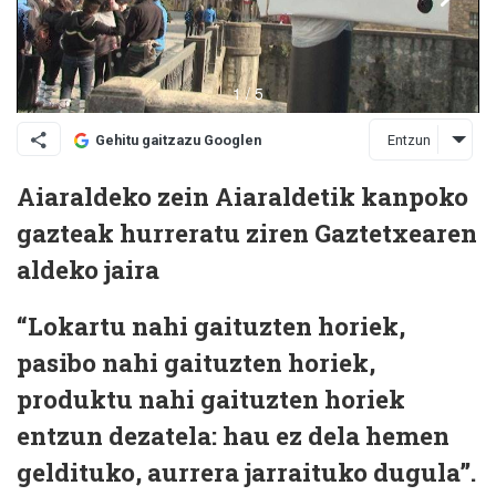
Entzun
Gehitu gaitzazu Googlen
Aiaraldeko zein Aiaraldetik kanpoko
gazteak hurreratu ziren Gaztetxearen
aldeko jaira
“Lokartu nahi gaituzten horiek,
pasibo nahi gaituzten horiek,
produktu nahi gaituzten horiek
entzun dezatela: hau ez dela hemen
geldituko, aurrera jarraituko dugula”.