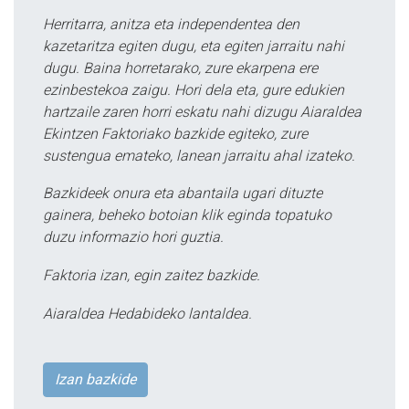
Herritarra, anitza eta independentea den
kazetaritza egiten dugu, eta egiten jarraitu nahi
dugu. Baina horretarako, zure ekarpena ere
ezinbestekoa zaigu. Hori dela eta, gure edukien
hartzaile zaren horri eskatu nahi dizugu Aiaraldea
Ekintzen Faktoriako bazkide egiteko, zure
sustengua emateko, lanean jarraitu ahal izateko.
Bazkideek onura eta abantaila ugari dituzte
gainera, beheko botoian klik eginda topatuko
duzu informazio hori guztia.
Faktoria izan, egin zaitez bazkide.
Aiaraldea Hedabideko lantaldea.
Izan bazkide