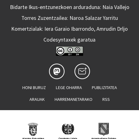
Bidarte Ikus-entzunezkoen arduraduna: Naia Vallejo
Torres Zuzentzailea: Naroa Salazar Yarritu
Komertzialak: Iera Garaio Ibarrondo, Amrudin Drljo
Codesyntaxek garatua
HONI BURUZ
LEGE OHARRA
PUBLIZITATEA
ARAUAK
HARREMANETARAKO
RSS