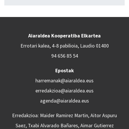
Aiaraldea Kooperatiba Elkartea
Errotari kalea, 4-8 pabilioia, Laudio 01400
94 656 85 54
Epostak
harremanak@aiaraldea.eus
erredakzioa@aiaraldea.eus
agenda@aiaraldea.eus
Erredakzioa: Maider Ramirez Martin, Aitor Aspuru
Saez, Txabi Alvarado Bañares, Aimar Gutierrez