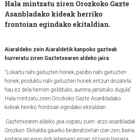
Hala mintzatu ziren Orozkoko Gazte
Asanbladako kideak herriko
frontoian egindako ekitaldian.
Aiaraldeko zein Aiaraldetik kanpoko gazteak
hurreratu ziren Gaztetxearen aldeko jaira
“Lokartu nahi gaituzten horiek, pasibo nahi gaituzten
horiek, produktu nahi gaituzten horiek entzun dezatela:
hau ez dela hemen geldituko, aurrera jarraituko dugula”.
Hala mintzatu ziren Orozkoko Gazte Asanbladako
kideak herriko frontoian egindako ekitaldian.
Gaztetxearen aldeko jaia ospatu zuen atzo asanbladak
Orozkon. Ekitaldia gaueko bederatzietan izan zen, baina
egitarauari egun erdi lehenago eman zitzaion hasiera.