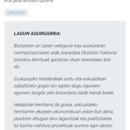
eta jada altxatu dutela.
OROZKO
LAGUN AGURGARRIA:
Bisitatzen ari zaren webgune hau euskararen
normalizazioaren alde Aiaraldea Ekintzen Faktoria
proiektu berrituak garatzen duen tresnetako bat
da.
Euskarazko hedabideak sortu eta eskualdean
zabaltzeko gogor lan egiten dugu egunero-
egunero langile zein boluntario talde handi batek.
Hedabide herritarra da gurea, eskualdeko
herritarren ekarpen ekonomikoari esker bizi dena,
jasotzen ditugun diru-laguntzak eta publizitatea
ez baitira nahikoa proiektuak aurrera egin dezan.