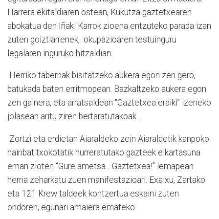
Harrera ekitaldiaren ostean, Kukutza gaztetxearen
abokatua den Iñaki Karrok zioena entzuteko parada izan
zuten goiztiarrenek, okupazioaren testuinguru
legalaren inguruko hitzaldian.
Herriko tabernak bisitatzeko aukera egon zen gero,
batukada baten erritmopean. Bazkaltzeko aukera egon
zen gainera, eta arratsaldean “Gaztetxea eraiki” izeneko
jolasean aritu ziren bertaratutakoak.
Zortzi eta erdietan Aiaraldeko zein Aiaraldetik kanpoko
hainbat txokotatik hurreratutako gazteek elkartasuna
eman zioten “Gure ametsa... Gaztetxea!” lemapean
herria zeharkatu zuen manifestazioari. Exaixu, Zartako
eta 121 Krew taldeek kontzertua eskaini zuten
ondoren, egunari amaiera emateko.