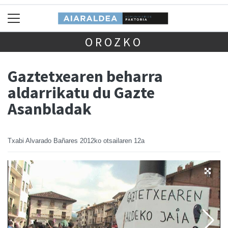
OROZKO
Gaztetxearen beharra
aldarrikatu du Gazte
Asanbladak
Txabi Alvarado Bañares
2012ko otsailaren 12a