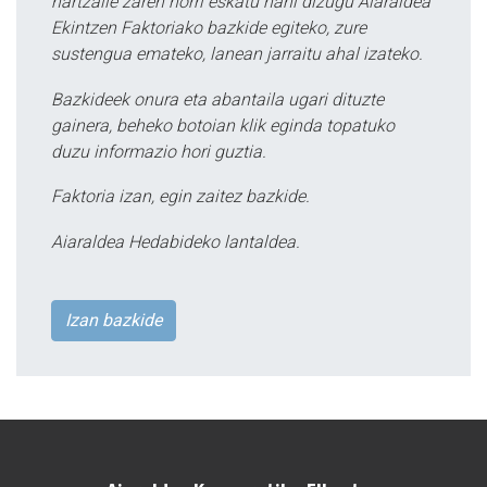
hartzaile zaren horri eskatu nahi dizugu Aiaraldea
Ekintzen Faktoriako bazkide egiteko, zure
sustengua emateko, lanean jarraitu ahal izateko.
Bazkideek onura eta abantaila ugari dituzte
gainera, beheko botoian klik eginda topatuko
duzu informazio hori guztia.
Faktoria izan, egin zaitez bazkide.
Aiaraldea Hedabideko lantaldea.
Izan bazkide