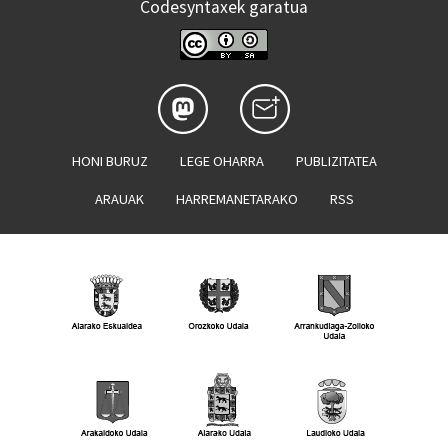
Codesyntaxek garatua
HONI BURUZ
LEGE OHARRA
PUBLIZITATEA
ARAUAK
HARREMANETARAKO
RSS