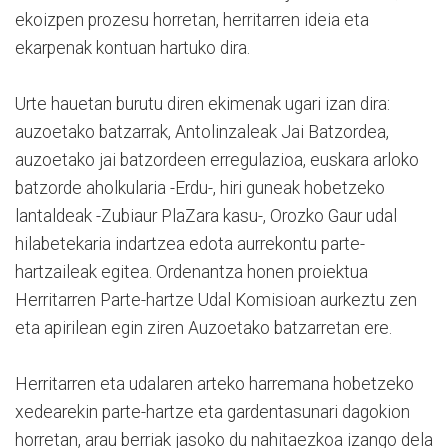
ekoizpen prozesu horretan, herritarren ideia eta
ekarpenak kontuan hartuko dira.
Urte hauetan burutu diren ekimenak ugari izan dira:
auzoetako batzarrak, Antolinzaleak Jai Batzordea,
auzoetako jai batzordeen erregulazioa, euskara arloko
batzorde aholkularia -Erdu-, hiri guneak hobetzeko
lantaldeak -Zubiaur PlaZara kasu-, Orozko Gaur udal
hilabetekaria indartzea edota aurrekontu parte-
hartzaileak egitea. Ordenantza honen proiektua
Herritarren Parte-hartze Udal Komisioan aurkeztu zen
eta apirilean egin ziren Auzoetako batzarretan ere.
Herritarren eta udalaren arteko harremana hobetzeko
xedearekin parte-hartze eta gardentasunari dagokion
horretan, arau berriak jasoko du nahitaezkoa izango dela