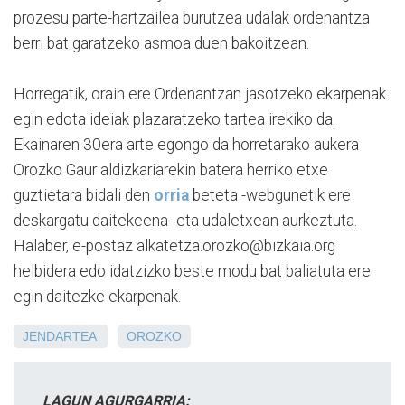
prozesu parte-hartzailea burutzea udalak ordenantza
berri bat garatzeko asmoa duen bakoitzean.
Horregatik, orain ere Ordenantzan jasotzeko ekarpenak
egin edota ideiak plazaratzeko tartea irekiko da.
Ekainaren 30era arte egongo da horretarako aukera
Orozko Gaur aldizkariarekin batera herriko etxe
guztietara bidali den
orria
beteta -webgunetik ere
deskargatu daitekeena- eta udaletxean aurkeztuta.
Halaber, e-postaz alkatetza.orozko@bizkaia.org
helbidera edo idatzizko beste modu bat baliatuta ere
egin daitezke ekarpenak.
JENDARTEA
OROZKO
LAGUN AGURGARRIA: