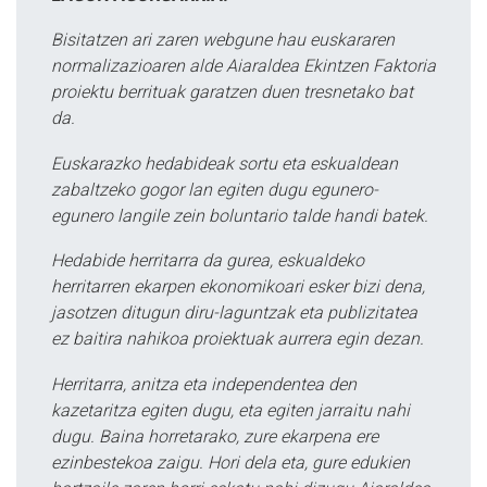
Bisitatzen ari zaren webgune hau euskararen
normalizazioaren alde Aiaraldea Ekintzen Faktoria
proiektu berrituak garatzen duen tresnetako bat
da.
Euskarazko hedabideak sortu eta eskualdean
zabaltzeko gogor lan egiten dugu egunero-
egunero langile zein boluntario talde handi batek.
Hedabide herritarra da gurea, eskualdeko
herritarren ekarpen ekonomikoari esker bizi dena,
jasotzen ditugun diru-laguntzak eta publizitatea
ez baitira nahikoa proiektuak aurrera egin dezan.
Herritarra, anitza eta independentea den
kazetaritza egiten dugu, eta egiten jarraitu nahi
dugu. Baina horretarako, zure ekarpena ere
ezinbestekoa zaigu. Hori dela eta, gure edukien