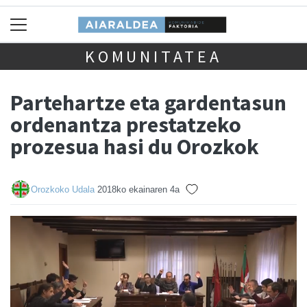
KOMUNITATEA
Partehartze eta gardentasun
ordenantza prestatzeko
prozesua hasi du Orozkok
Orozkoko Udala
2018ko ekainaren 4a