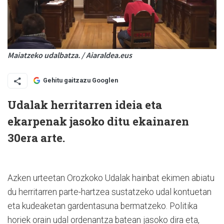
Maiatzeko udalbatza. / Aiaraldea.eus
Gehitu gaitzazu Googlen
Udalak herritarren ideia eta
ekarpenak jasoko ditu ekainaren
30era arte.
Azken urteetan Orozkoko Udalak hainbat ekimen abiatu
du herritarren parte-hartzea sustatzeko udal kontuetan
eta kudeaketan gardentasuna bermatzeko. Politika
horiek orain udal ordenantza batean jasoko dira eta,