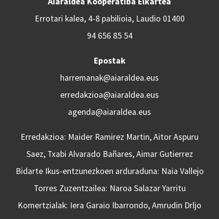
Aiaraldea Kooperatiba Elkartea
Errotari kalea, 4-8 pabilioia, Laudio 01400
94 656 85 54
Epostak
harremanak@aiaraldea.eus
erredakzioa@aiaraldea.eus
agenda@aiaraldea.eus
Erredakzioa: Maider Ramirez Martin, Aitor Aspuru
Saez, Txabi Alvarado Bañares, Aimar Gutierrez
Bidarte Ikus-entzunezkoen arduraduna: Naia Vallejo
Torres Zuzentzailea: Naroa Salazar Yarritu
Komertzialak: Iera Garaio Ibarrondo, Amrudin Drljo