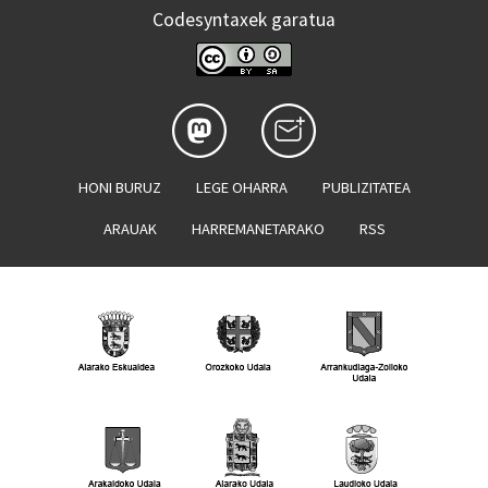
Codesyntaxek garatua
HONI BURUZ
LEGE OHARRA
PUBLIZITATEA
ARAUAK
HARREMANETARAKO
RSS