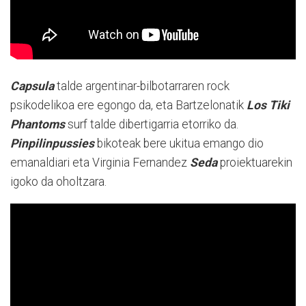
Capsula
talde argentinar-bilbotarraren rock
psikodelikoa ere egongo da, eta Bartzelonatik
Los Tiki
Phantoms
surf talde dibertigarria etorriko da.
Pinpilinpussies
bikoteak bere ukitua emango dio
emanaldiari eta Virginia Fernandez
Seda
proiektuarekin
igoko da oholtzara.