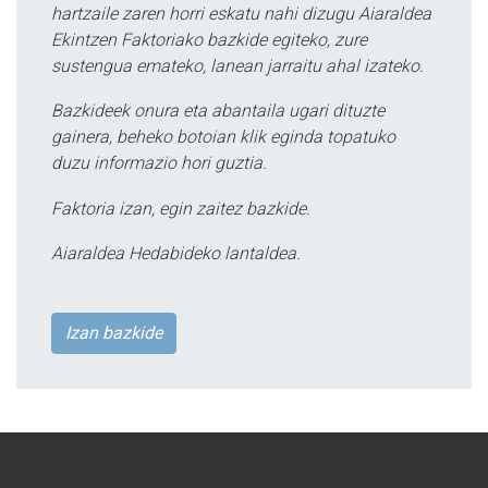
hartzaile zaren horri eskatu nahi dizugu Aiaraldea
Ekintzen Faktoriako bazkide egiteko, zure
sustengua emateko, lanean jarraitu ahal izateko.
Bazkideek onura eta abantaila ugari dituzte
gainera, beheko botoian klik eginda topatuko
duzu informazio hori guztia.
Faktoria izan, egin zaitez bazkide.
Aiaraldea Hedabideko lantaldea.
Izan bazkide