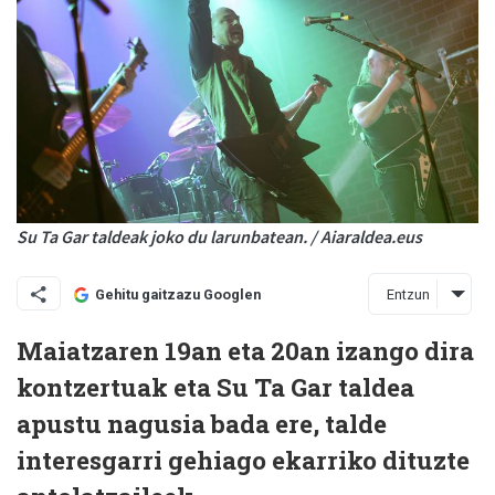
Su Ta Gar taldeak joko du larunbatean. / Aiaraldea.eus
Entzun
Gehitu gaitzazu Googlen
Maiatzaren 19an eta 20an izango dira
kontzertuak eta Su Ta Gar taldea
apustu nagusia bada ere, talde
interesgarri gehiago ekarriko dituzte