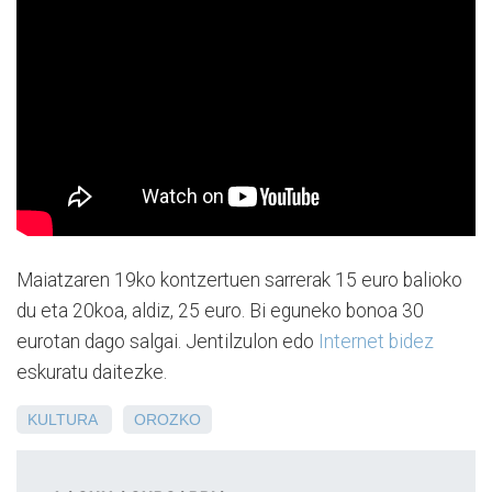
Maiatzaren 19ko kontzertuen sarrerak 15 euro balioko
du eta 20koa, aldiz, 25 euro. Bi eguneko bonoa 30
eurotan dago salgai. Jentilzulon edo
Internet bidez
eskuratu daitezke.
KULTURA
OROZKO