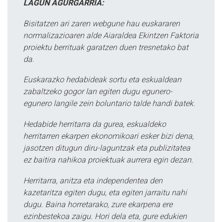
LAGUN AGURGARRIA:
Bisitatzen ari zaren webgune hau euskararen
normalizazioaren alde Aiaraldea Ekintzen Faktoria
proiektu berrituak garatzen duen tresnetako bat
da.
Euskarazko hedabideak sortu eta eskualdean
zabaltzeko gogor lan egiten dugu egunero-
egunero langile zein boluntario talde handi batek.
Hedabide herritarra da gurea, eskualdeko
herritarren ekarpen ekonomikoari esker bizi dena,
jasotzen ditugun diru-laguntzak eta publizitatea
ez baitira nahikoa proiektuak aurrera egin dezan.
Herritarra, anitza eta independentea den
kazetaritza egiten dugu, eta egiten jarraitu nahi
dugu. Baina horretarako, zure ekarpena ere
ezinbestekoa zaigu. Hori dela eta, gure edukien