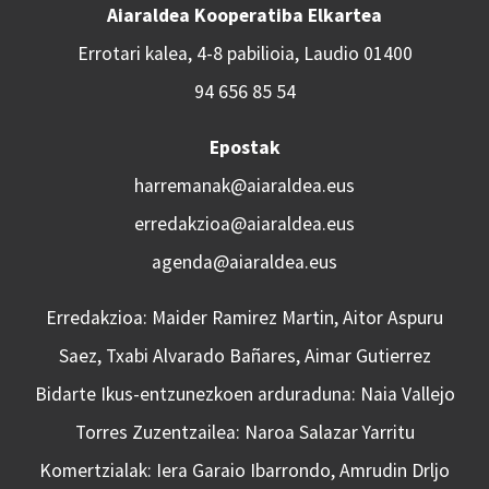
Aiaraldea Kooperatiba Elkartea
Errotari kalea, 4-8 pabilioia, Laudio 01400
94 656 85 54
Epostak
harremanak@aiaraldea.eus
erredakzioa@aiaraldea.eus
agenda@aiaraldea.eus
Erredakzioa: Maider Ramirez Martin, Aitor Aspuru
Saez, Txabi Alvarado Bañares, Aimar Gutierrez
Bidarte Ikus-entzunezkoen arduraduna: Naia Vallejo
Torres Zuzentzailea: Naroa Salazar Yarritu
Komertzialak: Iera Garaio Ibarrondo, Amrudin Drljo