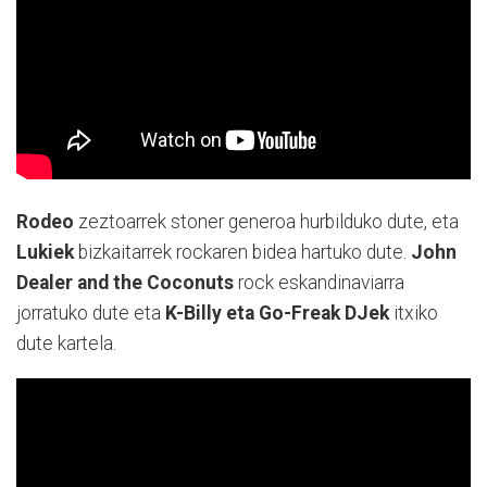
Rodeo
zeztoarrek stoner generoa hurbilduko dute, eta
Lukiek
bizkaitarrek rockaren bidea hartuko dute.
John
Dealer and the Coconuts
rock eskandinaviarra
jorratuko dute eta
K-Billy eta Go-Freak DJek
itxiko
dute kartela.