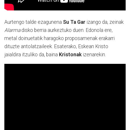
Aurtengo talde ezagunena
Su Ta Gar
izango da, zeinak
Alarma
disko berria aurkeztuko duen. Edonola ere,
metal doinuetatik haragoko proposamenak erakarri
dituzte antolatzaileek. Esaterako, Eskean Kristo
jaialdira itzuliko da, baina
Kristonak
izenarekin.