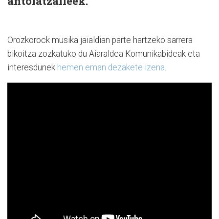
antolatzaileek.
Orozkorock musika jaialdian parte hartzeko sarrera
bikoitza zozkatuko du Aiaraldea Komunikabideak eta
interesdunek
hemen eman dezakete izena
.