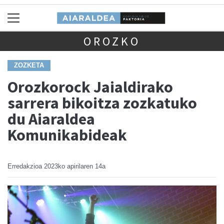
OROZKO
ZOZKETA
Orozkorock Jaialdirako
sarrera bikoitza zozkatuko
du Aiaraldea
Komunikabideak
Erredakzioa
2023ko apirilaren 14a