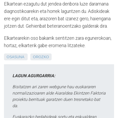
Elkartean ezagutu dut jendea denbora luze daramana
diagnostikoarekin eta horrek laguntzen du. Adiskideak
ere egin ditut eta, arazoren bat izanez gero, haiengana
jotzen dut. Gehienbat beteranoentzako galderak dira.
Elkartearekin oso bakarrik sentitzen zara egunerokoan,
hortaz, elkarterik gabe eromena litzateke.
OSASUNA
OROZKO
LAGUN AGURGARRIA:
Bisitatzen ari zaren webgune hau euskararen
normalizazioaren alde Aiaraldea Ekintzen Faktoria
proiektu berrituak garatzen duen tresnetako bat
da.
Euskarazko hedabideak sortu eta eskualdean