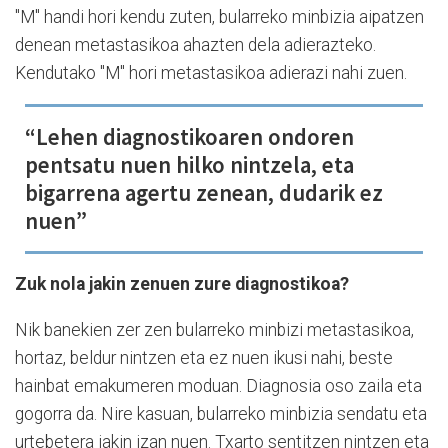
"M" handi hori kendu zuten, bularreko minbizia aipatzen
denean metastasikoa ahazten dela adierazteko.
Kendutako "M" hori metastasikoa adierazi nahi zuen.
“Lehen diagnostikoaren ondoren
pentsatu nuen hilko nintzela, eta
bigarrena agertu zenean, dudarik ez
nuen”
Zuk nola jakin zenuen zure diagnostikoa?
Nik banekien zer zen bularreko minbizi metastasikoa,
hortaz, beldur nintzen eta ez nuen ikusi nahi, beste
hainbat emakumeren moduan. Diagnosia oso zaila eta
gogorra da. Nire kasuan, bularreko minbizia sendatu eta
urtebetera jakin izan nuen. Txarto sentitzen nintzen eta