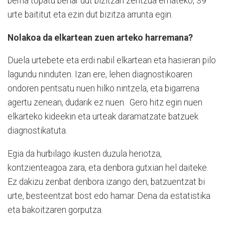
berria topatu behar dut bizitzari zentzua emateko, 39
urte baititut eta ezin dut bizitza arrunta egin.
Nolakoa da elkartean zuen arteko harremana?
Duela urtebete eta erdi nabil elkartean eta hasieran pilo
lagundu ninduten. Izan ere, lehen diagnostikoaren
ondoren pentsatu nuen hilko nintzela, eta bigarrena
agertu zenean, dudarik ez nuen. Gero hitz egin nuen
elkarteko kideekin eta urteak daramatzate batzuek
diagnostikatuta.
Egia da hurbilago ikusten duzula heriotza,
kontzienteagoa zara, eta denbora gutxian hel daiteke.
Ez dakizu zenbat denbora izango den, batzuentzat bi
urte, besteentzat bost edo hamar. Dena da estatistika
eta bakoitzaren gorputza.