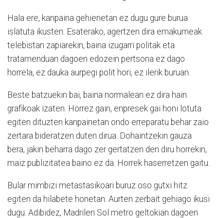
Hala ere, kanpaina gehienetan ez dugu gure burua
islatuta ikusten. Esaterako, agertzen dira emakumeak
telebistan zapiarekin, baina izugarri politak eta
tratamenduan dagoen edozein pertsona ez dago
horrela, ez dauka aurpegi polit hori, ez ilerik buruan.
Beste batzuekin bai, baina normalean ez dira hain
grafikoak izaten. Horrez gain, enpresek gai honi lotuta
egiten dituzten kanpainetan ondo erreparatu behar zaio
zertara bideratzen duten dirua. Dohaintzekin gauza
bera, jakin beharra dago zer gertatzen den diru horrekin,
maiz publizitatea baino ez da. Horrek haserretzen gaitu.
Bular mimbizi metastasikoari buruz oso gutxi hitz
egiten da hilabete honetan. Aurten zerbait gehiago ikusi
dugu. Adibidez, Madrilen Sol metro geltokian dagoen