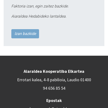
Faktoria izan, egin zaitez bazkide.
Aiaraldea Hedabideko lantaldea.
Izan bazkide
Aiaraldea Kooperatiba Elkartea
Errotari kalea, 4-8 pabilioia, Laudio 01400
94 656 85 54
Epostak