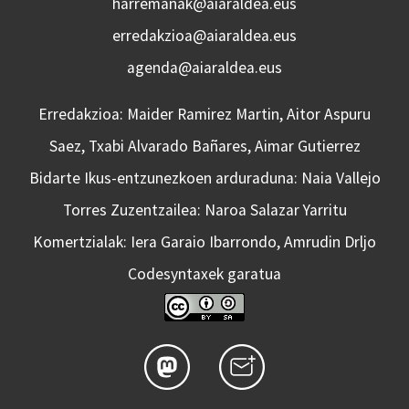
harremanak@aiaraldea.eus
erredakzioa@aiaraldea.eus
agenda@aiaraldea.eus
Erredakzioa: Maider Ramirez Martin, Aitor Aspuru
Saez, Txabi Alvarado Bañares, Aimar Gutierrez
Bidarte Ikus-entzunezkoen arduraduna: Naia Vallejo
Torres Zuzentzailea: Naroa Salazar Yarritu
Komertzialak: Iera Garaio Ibarrondo, Amrudin Drljo
Codesyntaxek garatua