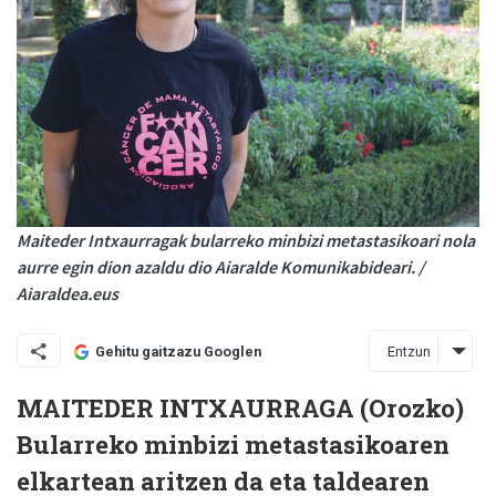
Maiteder Intxaurragak bularreko minbizi metastasikoari nola
aurre egin dion azaldu dio Aiaralde Komunikabideari. /
Aiaraldea.eus
Entzun
Gehitu gaitzazu Googlen
MAITEDER INTXAURRAGA (Orozko)
Bularreko minbizi metastasikoaren
elkartean aritzen da eta taldearen