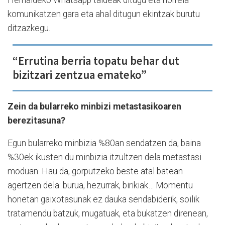
Herrialdeko Whatsapp taldeak ditugu eta horrela
komunikatzen gara eta ahal ditugun ekintzak burutu
ditzazkegu.
“Errutina berria topatu behar dut
bizitzari zentzua emateko”
Zein da bularreko minbizi metastasikoaren
berezitasuna?
Egun bularreko minbizia %80an sendatzen da, baina
%30ek ikusten du minbizia itzultzen dela metastasi
moduan. Hau da, gorputzeko beste atal batean
agertzen dela: burua, hezurrak, birikiak… Momentu
honetan gaixotasunak ez dauka sendabiderik, soilik
tratamendu batzuk, mugatuak, eta bukatzen direnean,