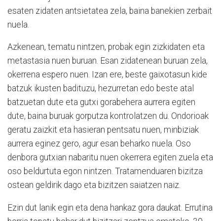
esaten zidaten antsietatea zela, baina banekien zerbait
nuela.
Azkenean, tematu nintzen, probak egin zizkidaten eta
metastasia nuen buruan. Esan zidatenean buruan zela,
okerrena espero nuen. Izan ere, beste gaixotasun kide
batzuk ikusten badituzu, hezurretan edo beste atal
batzuetan dute eta gutxi gorabehera aurrera egiten
dute, baina buruak gorputza kontrolatzen du. Ondorioak
geratu zaizkit eta hasieran pentsatu nuen, minbiziak
aurrera eginez gero, agur esan beharko nuela. Oso
denbora gutxian nabaritu nuen okerrera egiten zuela eta
oso beldurtuta egon nintzen. Tratamenduaren bizitza
ostean geldirik dago eta bizitzen saiatzen naiz.
Ezin dut lanik egin eta dena hankaz gora daukat. Errutina