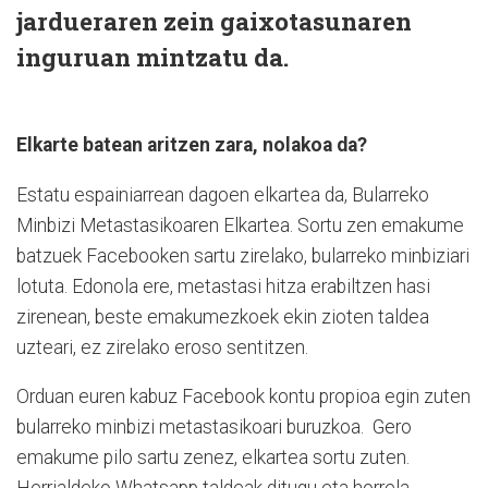
jardueraren zein gaixotasunaren
inguruan mintzatu da.
Elkarte batean aritzen zara, nolakoa da?
Estatu espainiarrean dagoen elkartea da, Bularreko
Minbizi Metastasikoaren Elkartea. Sortu zen emakume
batzuek Facebooken sartu zirelako, bularreko minbiziari
lotuta. Edonola ere, metastasi hitza erabiltzen hasi
zirenean, beste emakumezkoek ekin zioten taldea
uzteari, ez zirelako eroso sentitzen.
Orduan euren kabuz Facebook kontu propioa egin zuten
bularreko minbizi metastasikoari buruzkoa. Gero
emakume pilo sartu zenez, elkartea sortu zuten.