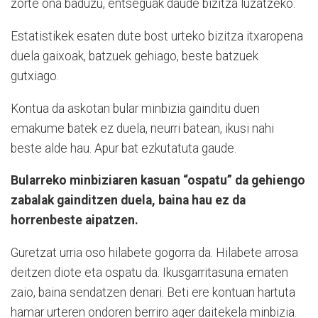
zorte ona baduzu, entseguak daude bizitza luzatzeko.
Estatistikek esaten dute bost urteko bizitza itxaropena
duela gaixoak, batzuek gehiago, beste batzuek
gutxiago.
Kontua da askotan bular minbizia gainditu duen
emakume batek ez duela, neurri batean, ikusi nahi
beste alde hau. Apur bat ezkutatuta gaude.
Bularreko minbiziaren kasuan “ospatu” da gehiengo
zabalak gainditzen duela, baina hau ez da
horrenbeste aipatzen.
Guretzat urria oso hilabete gogorra da. Hilabete arrosa
deitzen diote eta ospatu da. Ikusgarritasuna ematen
zaio, baina sendatzen denari. Beti ere kontuan hartuta
hamar urteren ondoren berriro ager daitekela minbizia.