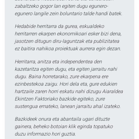
zabaltzeko gogor lan egiten dugu egunero-
egunero langile zein boluntario talde handi batek.
Hedabide herritarra da gurea, eskualdeko
herritarren ekarpen ekonomikoari esker bizi dena,
jasotzen ditugun diru-laguntzak eta publizitatea
ez baitira nahikoa proiektuak aurrera egin dezan.
Herritarra, anitza eta independentea den
kazetaritza egiten dugu, eta egiten jarraitu nahi
dugu. Baina horretarako, zure ekarpena ere
ezinbestekoa zaigu. Hori dela eta, gure edukien
hartzaile zaren horri eskatu nahi dizugu Aiaraldea
Ekintzen Faktoriako bazkide egiteko, zure
sustengua emateko, lanean jarraitu ahal izateko.
Bazkideek onura eta abantaila ugari dituzte
gainera, beheko botoian klik eginda topatuko
duzu informazio hori guztia.