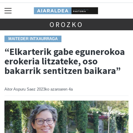
OROZKO
MAITEDER INTXAURRAGA
“Elkarterik gabe egunerokoa
erokeria litzateke, oso
bakarrik sentitzen baikara”
Aitor Aspuru Saez
2023ko azaroaren 4a