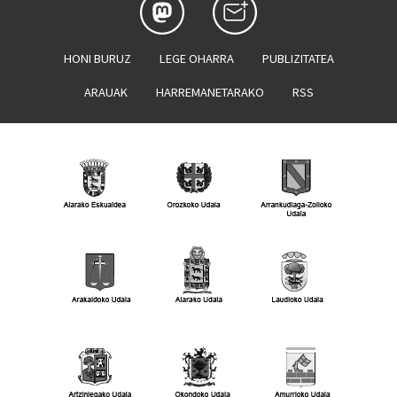
HONI BURUZ
LEGE OHARRA
PUBLIZITATEA
ARAUAK
HARREMANETARAKO
RSS