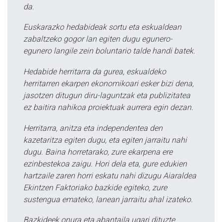
da.
Euskarazko hedabideak sortu eta eskualdean
zabaltzeko gogor lan egiten dugu egunero-
egunero langile zein boluntario talde handi batek.
Hedabide herritarra da gurea, eskualdeko
herritarren ekarpen ekonomikoari esker bizi dena,
jasotzen ditugun diru-laguntzak eta publizitatea
ez baitira nahikoa proiektuak aurrera egin dezan.
Herritarra, anitza eta independentea den
kazetaritza egiten dugu, eta egiten jarraitu nahi
dugu. Baina horretarako, zure ekarpena ere
ezinbestekoa zaigu. Hori dela eta, gure edukien
hartzaile zaren horri eskatu nahi dizugu Aiaraldea
Ekintzen Faktoriako bazkide egiteko, zure
sustengua emateko, lanean jarraitu ahal izateko.
Bazkideek onura eta abantaila ugari dituzte