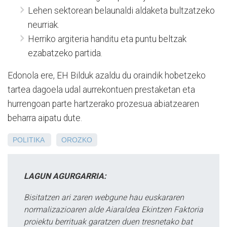
Lehen sektorean belaunaldi aldaketa bultzatzeko
neurriak.
Herriko argiteria handitu eta puntu beltzak
ezabatzeko partida.
Edonola ere, EH Bilduk azaldu du oraindik hobetzeko
tartea dagoela udal aurrekontuen prestaketan eta
hurrengoan parte hartzerako prozesua abiatzearen
beharra aipatu dute.
POLITIKA
OROZKO
LAGUN AGURGARRIA:
Bisitatzen ari zaren webgune hau euskararen
normalizazioaren alde Aiaraldea Ekintzen Faktoria
proiektu berrituak garatzen duen tresnetako bat