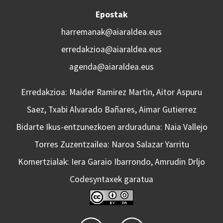
Epostak
harremanak@aiaraldea.eus
erredakzioa@aiaraldea.eus
agenda@aiaraldea.eus
Erredakzioa: Maider Ramirez Martin, Aitor Aspuru
Saez, Txabi Alvarado Bañares, Aimar Gutierrez
Bidarte Ikus-entzunezkoen arduraduna: Naia Vallejo
Torres Zuzentzailea: Naroa Salazar Yarritu
Komertzialak: Iera Garaio Ibarrondo, Amrudin Drljo
Codesyntaxek garatua