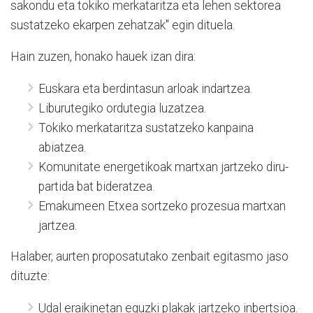
sakondu eta tokiko merkataritza eta lehen sektorea
sustatzeko ekarpen zehatzak" egin dituela.
Hain zuzen, honako hauek izan dira:
Euskara eta berdintasun arloak indartzea.
Liburutegiko ordutegia luzatzea.
Tokiko merkataritza sustatzeko kanpaina
abiatzea.
Komunitate energetikoak martxan jartzeko diru-
partida bat bideratzea.
Emakumeen Etxea sortzeko prozesua martxan
jartzea.
Halaber, aurten proposatutako zenbait egitasmo jaso
dituzte:
Udal eraikinetan eguzki plakak jartzeko inbertsioa.