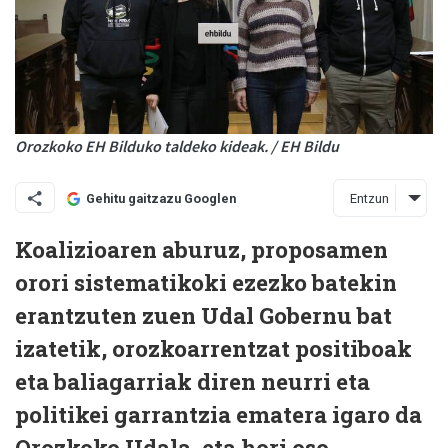
Orozkoko EH Bilduko taldeko kideak. / EH Bildu
Entzun
Gehitu gaitzazu Googlen
Koalizioaren aburuz, proposamen
orori sistematikoki ezezko batekin
erantzuten zuen Udal Gobernu bat
izatetik, orozkoarrentzat positiboak
eta baliagarriak diren neurri eta
politikei garrantzia ematera igaro da
Orozkoko Udala, eta hori oso