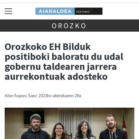
OROZKO
Orozkoko EH Bilduk
positiboki baloratu du udal
gobernu taldearen jarrera
aurrekontuak adosteko
Aitor Aspuru Saez
2023ko abenduaren 28a