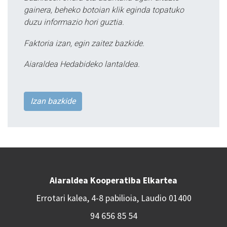
gainera, beheko botoian klik eginda topatuko
duzu informazio hori guztia.
Faktoria izan, egin zaitez bazkide.
Aiaraldea Hedabideko lantaldea.
Izan bazkide
Aiaraldea Kooperatiba Elkartea
Errotari kalea, 4-8 pabilioia, Laudio 01400
94 656 85 54