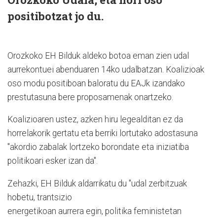
positibotzat jo du.
Orozkoko EH Bilduk aldeko botoa eman zien udal
aurrekontuei abenduaren 14ko udalbatzan. Koalizioak
oso modu positiboan baloratu du EAJk izandako
prestutasuna bere proposamenak onartzeko.
Koalizioaren ustez, azken hiru legealditan ez da
horrelakorik gertatu eta berriki lortutako adostasuna
"akordio zabalak lortzeko borondate eta iniziatiba
politikoari esker izan da".
Zehazki, EH Bilduk aldarrikatu du "udal zerbitzuak
hobetu, trantsizio
energetikoan aurrera egin, politika feministetan