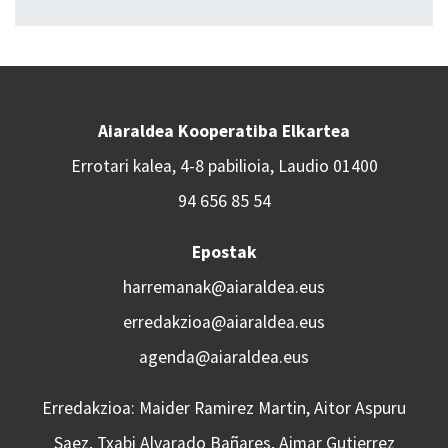
Aiaraldea Kooperatiba Elkartea
Errotari kalea, 4-8 pabilioia, Laudio 01400
94 656 85 54
Epostak
harremanak@aiaraldea.eus
erredakzioa@aiaraldea.eus
agenda@aiaraldea.eus
Erredakzioa: Maider Ramirez Martin, Aitor Aspuru
Saez, Txabi Alvarado Bañares, Aimar Gutierrez