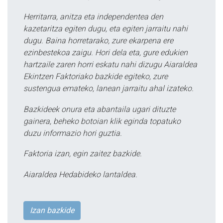
Herritarra, anitza eta independentea den
kazetaritza egiten dugu, eta egiten jarraitu nahi
dugu. Baina horretarako, zure ekarpena ere
ezinbestekoa zaigu. Hori dela eta, gure edukien
hartzaile zaren horri eskatu nahi dizugu Aiaraldea
Ekintzen Faktoriako bazkide egiteko, zure
sustengua emateko, lanean jarraitu ahal izateko.
Bazkideek onura eta abantaila ugari dituzte
gainera, beheko botoian klik eginda topatuko
duzu informazio hori guztia.
Faktoria izan, egin zaitez bazkide.
Aiaraldea Hedabideko lantaldea.
Izan bazkide