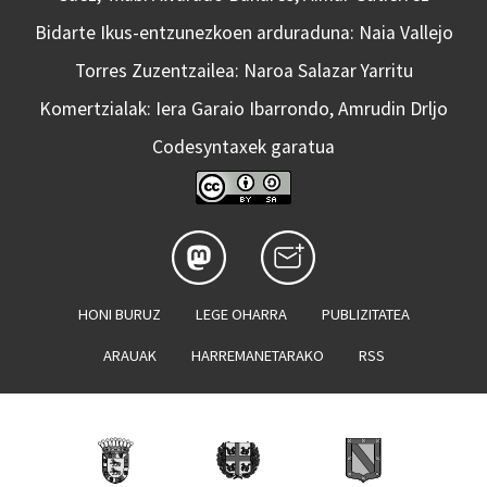
Bidarte Ikus-entzunezkoen arduraduna: Naia Vallejo
Torres Zuzentzailea: Naroa Salazar Yarritu
Komertzialak: Iera Garaio Ibarrondo, Amrudin Drljo
Codesyntaxek garatua
HONI BURUZ
LEGE OHARRA
PUBLIZITATEA
ARAUAK
HARREMANETARAKO
RSS