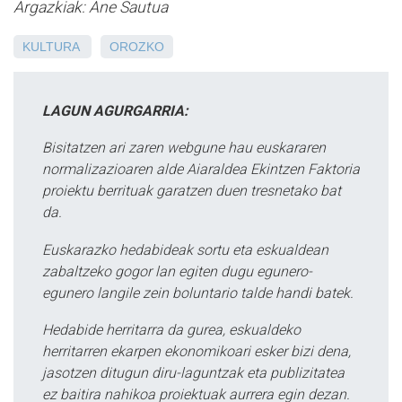
Argazkiak: Ane Sautua
KULTURA
OROZKO
LAGUN AGURGARRIA:
Bisitatzen ari zaren webgune hau euskararen
normalizazioaren alde Aiaraldea Ekintzen Faktoria
proiektu berrituak garatzen duen tresnetako bat
da.
Euskarazko hedabideak sortu eta eskualdean
zabaltzeko gogor lan egiten dugu egunero-
egunero langile zein boluntario talde handi batek.
Hedabide herritarra da gurea, eskualdeko
herritarren ekarpen ekonomikoari esker bizi dena,
jasotzen ditugun diru-laguntzak eta publizitatea
ez baitira nahikoa proiektuak aurrera egin dezan.