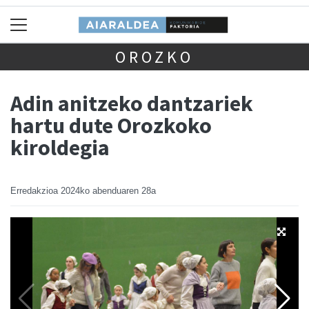
OROZKO
Adin anitzeko dantzariek
hartu dute Orozkoko
kiroldegia
Erredakzioa
2024ko abenduaren 28a