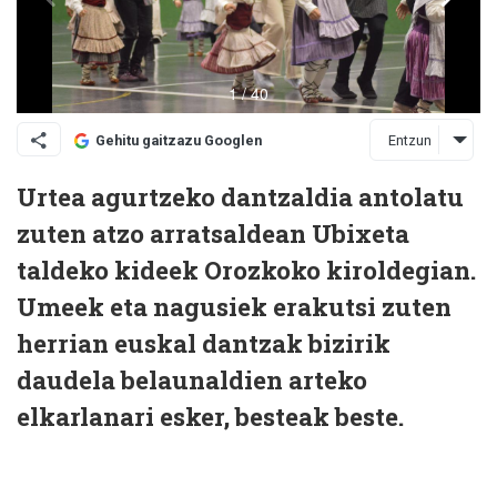
Entzun
Gehitu gaitzazu Googlen
Urtea agurtzeko dantzaldia antolatu
zuten atzo arratsaldean Ubixeta
taldeko kideek Orozkoko kiroldegian.
Umeek eta nagusiek erakutsi zuten
herrian euskal dantzak bizirik
daudela belaunaldien arteko
elkarlanari esker, besteak beste.