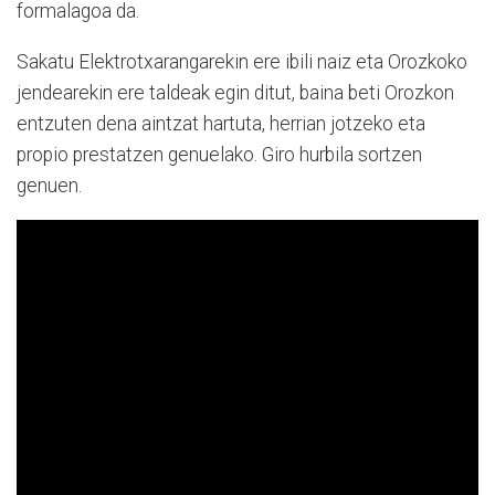
formalagoa da.
Sakatu Elektrotxarangarekin ere ibili naiz eta Orozkoko
jendearekin ere taldeak egin ditut, baina beti Orozkon
entzuten dena aintzat hartuta, herrian jotzeko eta
propio prestatzen genuelako. Giro hurbila sortzen
genuen.