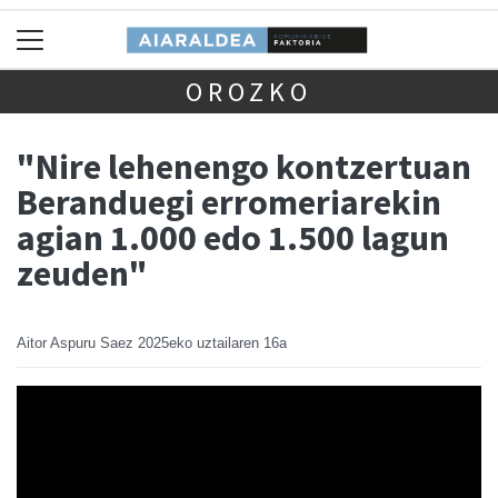
OROZKO
"Nire lehenengo kontzertuan
Beranduegi erromeriarekin
agian 1.000 edo 1.500 lagun
zeuden"
Aitor Aspuru Saez
2025eko uztailaren 16a