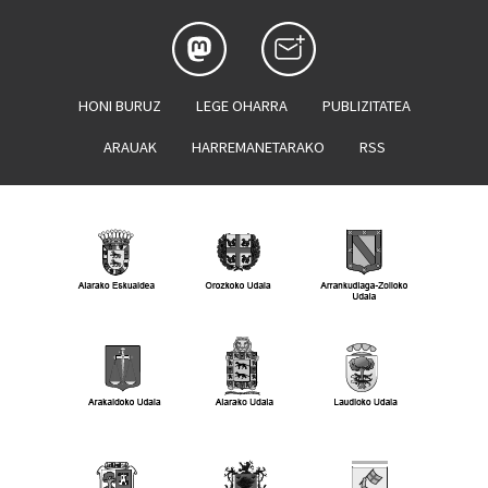
HONI BURUZ
LEGE OHARRA
PUBLIZITATEA
ARAUAK
HARREMANETARAKO
RSS