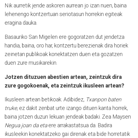
Nik aurretik jende askoren aurrean jo izan nuen, baina
lehenengo kontzertuan seriotasun horrekin egiteak
eragina dauka.
Basauriko San Migelen ere gogoratzen dut jendetza
handia, baina, oro har, kontzertu berezienak dira horiek
zeinetan publikoak konektatzen duen eta gozatzen
duen zure musikarekin.
Jotzen dituzuen abestien artean, zeintzuk dira
zure gogokoenak, eta zeintzuk ikusleen artean?
Ikusleen artean betikoak. Adibidez,
Txanpon baten
truke
, ez dakit zenbat urte izango dituen kanta horrek,
baina jotzen duzun lekuan jendeak badaki. Zea Maysen
Negua joan da eta
ere arrakastatsua da. Badira
ikusleekin konektatzeko gai direnak eta bide horretatik