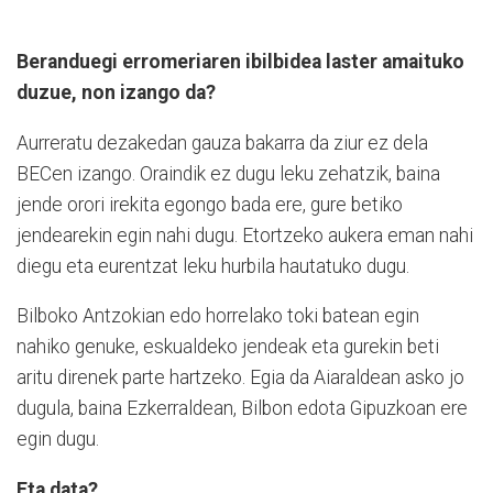
Beranduegi erromeriaren ibilbidea laster amaituko
duzue, non izango da?
Aurreratu dezakedan gauza bakarra da ziur ez dela
BECen izango. Oraindik ez dugu leku zehatzik, baina
jende orori irekita egongo bada ere, gure betiko
jendearekin egin nahi dugu. Etortzeko aukera eman nahi
diegu eta eurentzat leku hurbila hautatuko dugu.
Bilboko Antzokian edo horrelako toki batean egin
nahiko genuke, eskualdeko jendeak eta gurekin beti
aritu direnek parte hartzeko. Egia da Aiaraldean asko jo
dugula, baina Ezkerraldean, Bilbon edota Gipuzkoan ere
egin dugu.
Eta data?