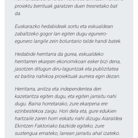
proiektu berrituak garatzen duen tresnetako bat
da.
Euskarazko hedabideak sortu eta eskualdean
zabaltzeko gogor lan egiten dugu egunero-
egunero langile zein boluntario talde handi batek.
Hedabide herritarra da gurea, eskualdeko
herritarren ekarpen ekonomikoari esker bizi dena,
jasotzen ditugun diru-laguntzak eta publizitatea
ez baitira nahikoa proiektuak aurrera egin dezan.
Herritarra, anitza eta independentea den
kazetaritza egiten dugu, eta egiten jarraitu nahi
dugu. Baina horretarako, zure ekarpena ere
ezinbestekoa zaigu. Hori dela eta, gure edukien
hartzaile zaren horri eskatu nahi dizugu Aiaraldea
Ekintzen Faktoriako bazkide egiteko, zure
sustengua emateko, lanean jarraitu ahal izateko.