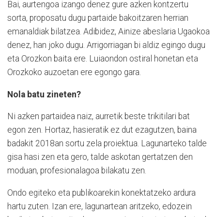
Bai, aurtengoa izango denez gure azken kontzertu
sorta, proposatu dugu partaide bakoitzaren herrian
emanaldiak bilatzea. Adibidez, Ainize abeslaria Ugaokoa
denez, han joko dugu. Arrigorriagan bi aldiz egingo dugu
eta Orozkon baita ere. Luiaondon ostiral honetan eta
Orozkoko auzoetan ere egongo gara.
Nola batu zineten?
Ni azken partaidea naiz, aurretik beste trikitilari bat
egon zen. Hortaz, hasieratik ez dut ezagutzen, baina
badakit 2018an sortu zela proiektua. Lagunarteko talde
gisa hasi zen eta gero, talde askotan gertatzen den
moduan, profesionalagoa bilakatu zen.
Ondo egiteko eta publikoarekin konektatzeko ardura
hartu zuten. Izan ere, lagunartean aritzeko, edozein