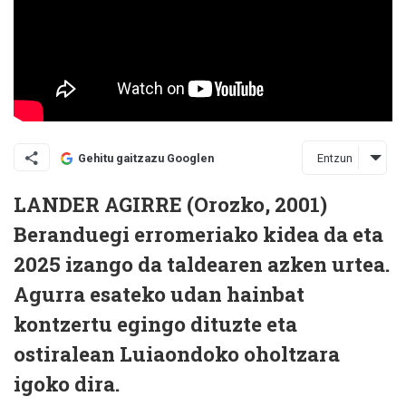
Entzun
Gehitu gaitzazu Googlen
LANDER AGIRRE (Orozko, 2001)
Beranduegi erromeriako kidea da eta
2025 izango da taldearen azken urtea.
Agurra esateko udan hainbat
kontzertu egingo dituzte eta
ostiralean Luiaondoko oholtzara
igoko dira.