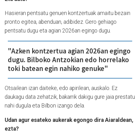
Hasieran pentsatu genuen kontzertuak amaitu bezain
pronto egitea, abenduan, adibidez. Gero gehiago
pentsatu dugu eta agian 2026an egingo dugu.
"Azken kontzertua agian 2026an egingo
dugu. Bilboko Antzokian edo horrelako
toki batean egin nahiko genuke"
Otsailean izan daiteke, edo apirilean, auskalo. Ez
daukagu data zehatzik, bakarrik dakigu gure jaia prestatu
nahi dugula eta Bilbon izango dela.
Udan agur esateko aukerak egongo dira Aiaraldean,
ezta?