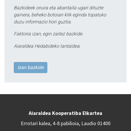
Bazkideek onura eta abantaila ugari dituzte
gainera, beheko botoian klik eginda topatuko
duzu informazio hori guztia.
Faktoria izan, egin zaitez bazkide.
Aiaraldea Hedabideko lantaldea.
Izan bazkide
Aiaraldea Kooperatiba Elkartea
Errotari kalea, 4-8 pabilioia, Laudio 01400