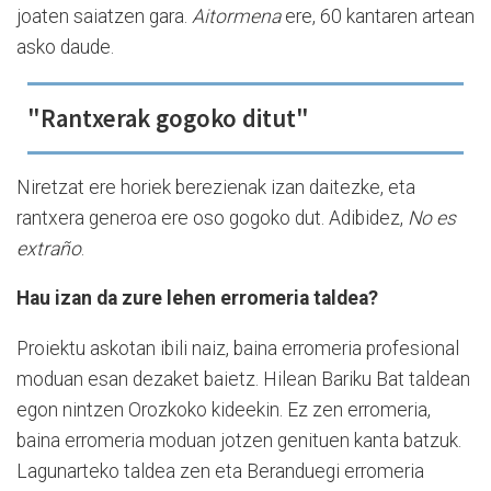
joaten saiatzen gara.
Aitormena
ere, 60 kantaren artean
asko daude.
"Rantxerak gogoko ditut"
Niretzat ere horiek berezienak izan daitezke, eta
rantxera generoa ere oso gogoko dut. Adibidez,
No es
extraño
.
Hau izan da zure lehen erromeria taldea?
Proiektu askotan ibili naiz, baina erromeria profesional
moduan esan dezaket baietz. Hilean Bariku Bat taldean
egon nintzen Orozkoko kideekin. Ez zen erromeria,
baina erromeria moduan jotzen genituen kanta batzuk.
Lagunarteko taldea zen eta Beranduegi erromeria