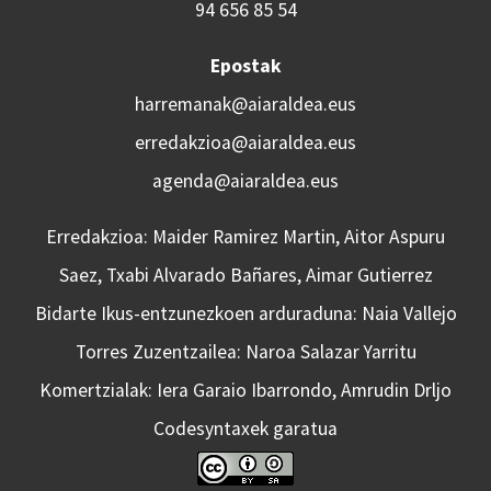
94 656 85 54
Epostak
harremanak@aiaraldea.eus
erredakzioa@aiaraldea.eus
agenda@aiaraldea.eus
Erredakzioa: Maider Ramirez Martin, Aitor Aspuru
Saez, Txabi Alvarado Bañares, Aimar Gutierrez
Bidarte Ikus-entzunezkoen arduraduna: Naia Vallejo
Torres Zuzentzailea: Naroa Salazar Yarritu
Komertzialak: Iera Garaio Ibarrondo, Amrudin Drljo
Codesyntaxek garatua