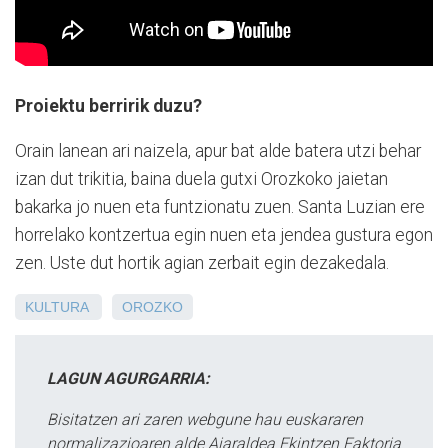
Proiektu berririk duzu?
Orain lanean ari naizela, apur bat alde batera utzi behar
izan dut trikitia, baina duela gutxi Orozkoko jaietan
bakarka jo nuen eta funtzionatu zuen. Santa Luzian ere
horrelako kontzertua egin nuen eta jendea gustura egon
zen. Uste dut hortik agian zerbait egin dezakedala.
KULTURA
OROZKO
LAGUN AGURGARRIA:
Bisitatzen ari zaren webgune hau euskararen
normalizazioaren alde Aiaraldea Ekintzen Faktoria