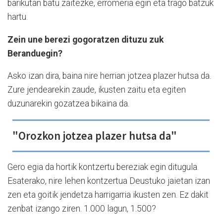
barikutan batu zaitezke, erromeria egin eta trago batzuk
hartu.
Zein une berezi gogoratzen dituzu zuk
Beranduegin?
Asko izan dira, baina nire herrian jotzea plazer hutsa da.
Zure jendearekin zaude, ikusten zaitu eta egiten
duzunarekin gozatzea bikaina da.
"Orozkon jotzea plazer hutsa da"
Gero egia da hortik kontzertu bereziak egin ditugula.
Esaterako, nire lehen kontzertua Deustuko jaietan izan
zen eta goitik jendetza harrigarria ikusten zen. Ez dakit
zenbat izango ziren. 1.000 lagun, 1.500?