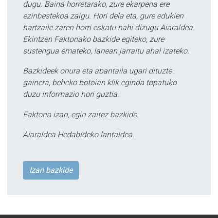
dugu. Baina horretarako, zure ekarpena ere
ezinbestekoa zaigu. Hori dela eta, gure edukien
hartzaile zaren horri eskatu nahi dizugu Aiaraldea
Ekintzen Faktoriako bazkide egiteko, zure
sustengua emateko, lanean jarraitu ahal izateko.
Bazkideek onura eta abantaila ugari dituzte
gainera, beheko botoian klik eginda topatuko
duzu informazio hori guztia.
Faktoria izan, egin zaitez bazkide.
Aiaraldea Hedabideko lantaldea.
Izan bazkide