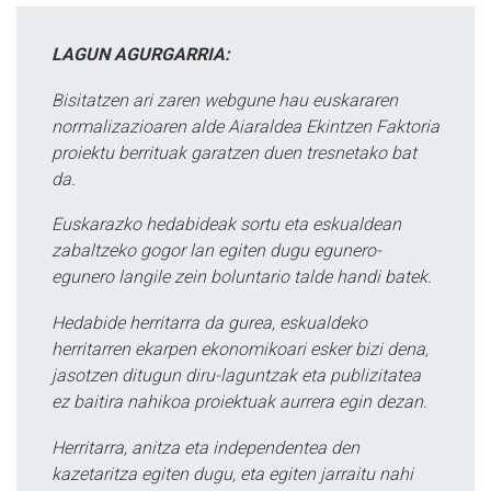
LAGUN AGURGARRIA:
Bisitatzen ari zaren webgune hau euskararen
normalizazioaren alde Aiaraldea Ekintzen Faktoria
proiektu berrituak garatzen duen tresnetako bat
da.
Euskarazko hedabideak sortu eta eskualdean
zabaltzeko gogor lan egiten dugu egunero-
egunero langile zein boluntario talde handi batek.
Hedabide herritarra da gurea, eskualdeko
herritarren ekarpen ekonomikoari esker bizi dena,
jasotzen ditugun diru-laguntzak eta publizitatea
ez baitira nahikoa proiektuak aurrera egin dezan.
Herritarra, anitza eta independentea den
kazetaritza egiten dugu, eta egiten jarraitu nahi