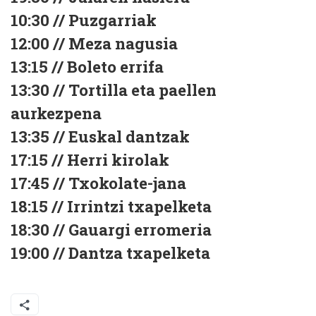
10:30 // Puzgarriak
12:00 // Meza nagusia
13:15 // Boleto errifa
13:30 // Tortilla eta paellen
aurkezpena
13:35 // Euskal dantzak
17:15 // Herri kirolak
17:45 // Txokolate-jana
18:15 // Irrintzi txapelketa
18:30 // Gauargi erromeria
19:00 // Dantza txapelketa