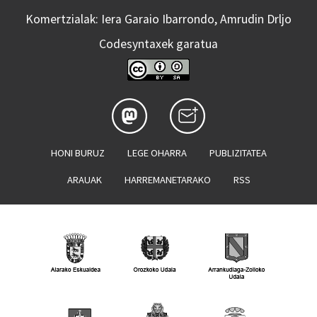
Komertzialak: Iera Garaio Ibarrondo, Amrudin Drljo
Codesyntaxek garatua
HONI BURUZ
LEGE OHARRA
PUBLIZITATEA
ARAUAK
HARREMANETARAKO
RSS