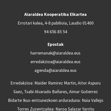
Aiaraldea Kooperatiba Elkartea
Errotari kalea, 4-8 pabilioia, Laudio 01400
94 656 85 54
Epostak
harremanak@aiaraldea.eus
erredakzioa@aiaraldea.eus
agenda@aiaraldea.eus
Erredakzioa: Maider Ramirez Martin, Aitor Aspuru
Saez, Txabi Alvarado Bañares, Aimar Gutierrez
Bidarte Ikus-entzunezkoen arduraduna: Naia Vallejo
Torres Zuzentzailea: Naroa Salazar Yarritu