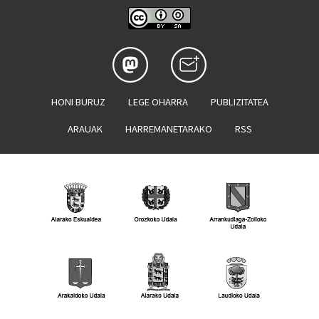
HONI BURUZ
LEGE OHARRA
PUBLIZITATEA
ARAUAK
HARREMANETARAKO
RSS