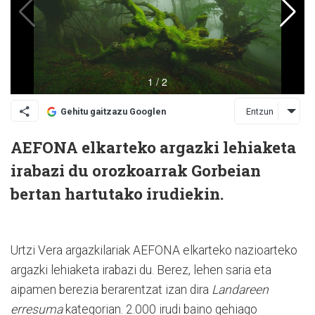
Entzun
Gehitu gaitzazu Googlen
AEFONA elkarteko argazki lehiaketa
irabazi du orozkoarrak Gorbeian
bertan hartutako irudiekin.
Urtzi Vera argazkilariak AEFONA elkarteko nazioarteko
argazki lehiaketa irabazi du. Berez, lehen saria eta
aipamen berezia berarentzat izan dira
Landareen
erresuma
kategorian. 2.000 irudi baino gehiago