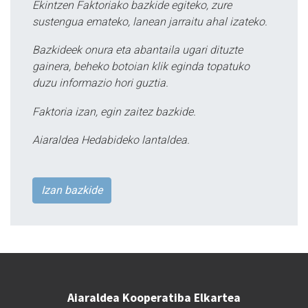
Ekintzen Faktoriako bazkide egiteko, zure
sustengua emateko, lanean jarraitu ahal izateko.
Bazkideek onura eta abantaila ugari dituzte
gainera, beheko botoian klik eginda topatuko
duzu informazio hori guztia.
Faktoria izan, egin zaitez bazkide.
Aiaraldea Hedabideko lantaldea.
Izan bazkide
Aiaraldea Kooperatiba Elkartea