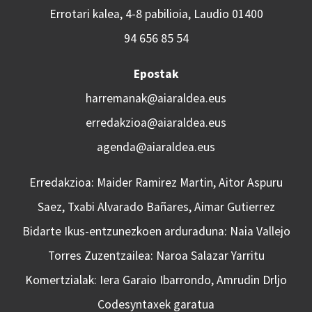
Errotari kalea, 4-8 pabilioia, Laudio 01400
94 656 85 54
Epostak
harremanak@aiaraldea.eus
erredakzioa@aiaraldea.eus
agenda@aiaraldea.eus
Erredakzioa: Maider Ramirez Martin, Aitor Aspuru
Saez, Txabi Alvarado Bañares, Aimar Gutierrez
Bidarte Ikus-entzunezkoen arduraduna: Naia Vallejo
Torres Zuzentzailea: Naroa Salazar Yarritu
Komertzialak: Iera Garaio Ibarrondo, Amrudin Drljo
Codesyntaxek garatua