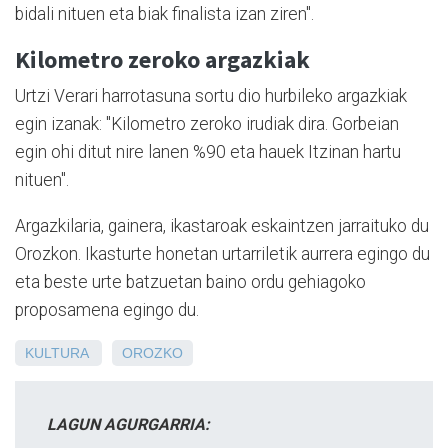
bidali nituen eta biak finalista izan ziren".
Kilometro zeroko argazkiak
Urtzi Verari harrotasuna sortu dio hurbileko argazkiak
egin izanak: "Kilometro zeroko irudiak dira. Gorbeian
egin ohi ditut nire lanen %90 eta hauek Itzinan hartu
nituen".
Argazkilaria, gainera, ikastaroak eskaintzen jarraituko du
Orozkon. Ikasturte honetan urtarriletik aurrera egingo du
eta beste urte batzuetan baino ordu gehiagoko
proposamena egingo du.
KULTURA
OROZKO
LAGUN AGURGARRIA: