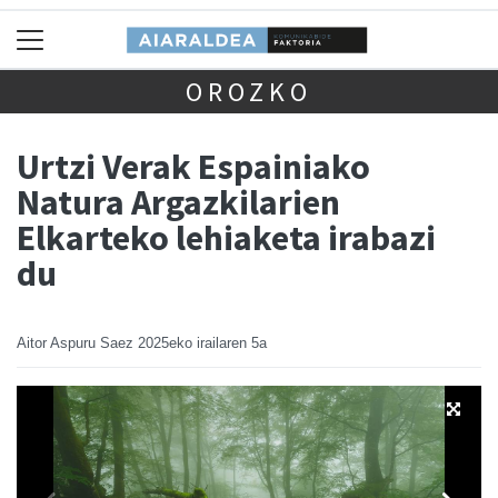
OROZKO
Urtzi Verak Espainiako
Natura Argazkilarien
Elkarteko lehiaketa irabazi
du
Aitor Aspuru Saez
2025eko irailaren 5a