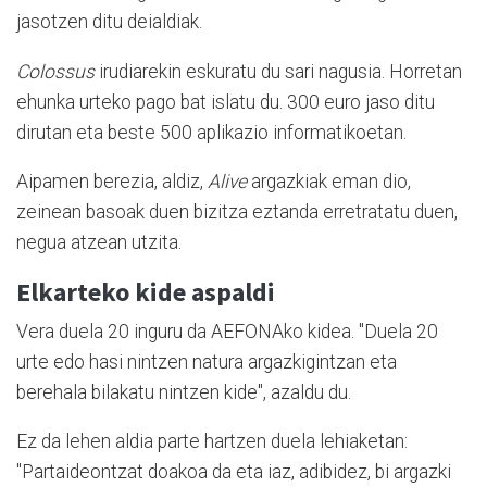
jasotzen ditu deialdiak.
Colossus
irudiarekin eskuratu du sari nagusia. Horretan
ehunka urteko pago bat islatu du. 300 euro jaso ditu
dirutan eta beste 500 aplikazio informatikoetan.
Aipamen berezia, aldiz,
Alive
argazkiak eman dio,
zeinean basoak duen bizitza eztanda erretratatu duen,
negua atzean utzita.
Elkarteko kide aspaldi
Vera duela 20 inguru da AEFONAko kidea. "Duela 20
urte edo hasi nintzen natura argazkigintzan eta
berehala bilakatu nintzen kide", azaldu du.
Ez da lehen aldia parte hartzen duela lehiaketan:
"Partaideontzat doakoa da eta iaz, adibidez, bi argazki