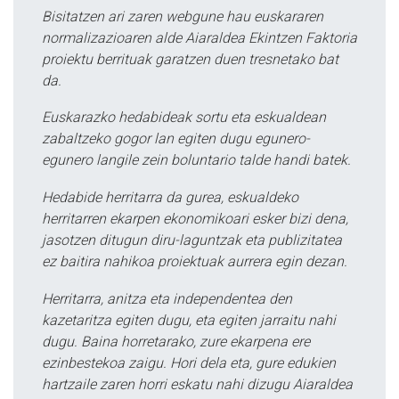
Bisitatzen ari zaren webgune hau euskararen
normalizazioaren alde Aiaraldea Ekintzen Faktoria
proiektu berrituak garatzen duen tresnetako bat
da.
Euskarazko hedabideak sortu eta eskualdean
zabaltzeko gogor lan egiten dugu egunero-
egunero langile zein boluntario talde handi batek.
Hedabide herritarra da gurea, eskualdeko
herritarren ekarpen ekonomikoari esker bizi dena,
jasotzen ditugun diru-laguntzak eta publizitatea
ez baitira nahikoa proiektuak aurrera egin dezan.
Herritarra, anitza eta independentea den
kazetaritza egiten dugu, eta egiten jarraitu nahi
dugu. Baina horretarako, zure ekarpena ere
ezinbestekoa zaigu. Hori dela eta, gure edukien
hartzaile zaren horri eskatu nahi dizugu Aiaraldea