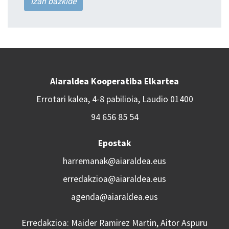
Izan bazkide
Aiaraldea Kooperatiba Elkartea
Errotari kalea, 4-8 pabilioia, Laudio 01400
94 656 85 54
Epostak
harremanak@aiaraldea.eus
erredakzioa@aiaraldea.eus
agenda@aiaraldea.eus
Erredakzioa: Maider Ramirez Martin, Aitor Aspuru