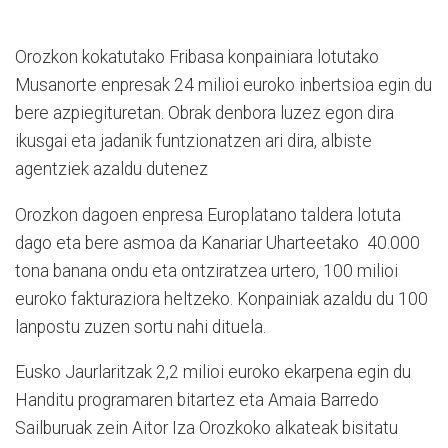
Orozkon kokatutako Fribasa konpainiara lotutako
Musanorte enpresak 24 milioi euroko inbertsioa egin du
bere azpiegituretan. Obrak denbora luzez egon dira
ikusgai eta jadanik funtzionatzen ari dira, albiste
agentziek azaldu dutenez
Orozkon dagoen enpresa Europlatano taldera lotuta
dago eta bere asmoa da Kanariar Uharteetako 40.000
tona banana ondu eta ontziratzea urtero, 100 milioi
euroko fakturaziora heltzeko. Konpainiak azaldu du 100
lanpostu zuzen sortu nahi dituela.
Eusko Jaurlaritzak 2,2 milioi euroko ekarpena egin du
Handitu programaren bitartez eta Amaia Barredo
Sailburuak zein Aitor Iza Orozkoko alkateak bisitatu