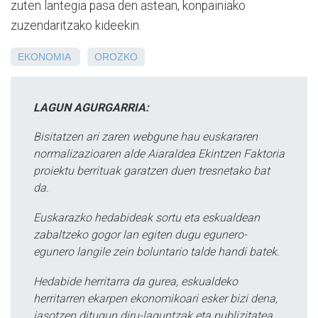
zuten lantegia pasa den astean, konpainiako
zuzendaritzako kideekin.
EKONOMIA
OROZKO
LAGUN AGURGARRIA:
Bisitatzen ari zaren webgune hau euskararen
normalizazioaren alde Aiaraldea Ekintzen Faktoria
proiektu berrituak garatzen duen tresnetako bat
da.
Euskarazko hedabideak sortu eta eskualdean
zabaltzeko gogor lan egiten dugu egunero-
egunero langile zein boluntario talde handi batek.
Hedabide herritarra da gurea, eskualdeko
herritarren ekarpen ekonomikoari esker bizi dena,
jasotzen ditugun diru-laguntzak eta publizitatea