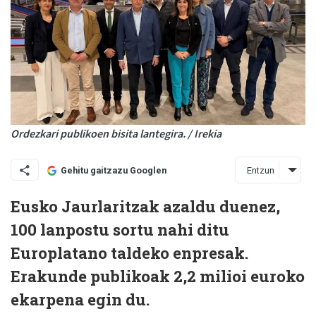
Ordezkari publikoen bisita lantegira. / Irekia
Entzun
Gehitu gaitzazu Googlen
Eusko Jaurlaritzak azaldu duenez,
100 lanpostu sortu nahi ditu
Europlatano taldeko enpresak.
Erakunde publikoak 2,2 milioi euroko
ekarpena egin du.