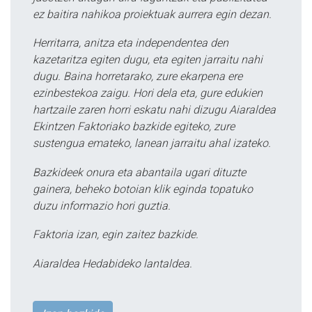
ez baitira nahikoa proiektuak aurrera egin dezan.
Herritarra, anitza eta independentea den
kazetaritza egiten dugu, eta egiten jarraitu nahi
dugu. Baina horretarako, zure ekarpena ere
ezinbestekoa zaigu. Hori dela eta, gure edukien
hartzaile zaren horri eskatu nahi dizugu Aiaraldea
Ekintzen Faktoriako bazkide egiteko, zure
sustengua emateko, lanean jarraitu ahal izateko.
Bazkideek onura eta abantaila ugari dituzte
gainera, beheko botoian klik eginda topatuko
duzu informazio hori guztia.
Faktoria izan, egin zaitez bazkide.
Aiaraldea Hedabideko lantaldea.