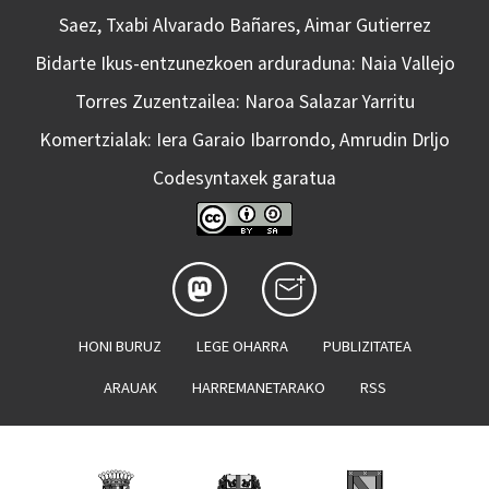
Saez, Txabi Alvarado Bañares, Aimar Gutierrez
Bidarte Ikus-entzunezkoen arduraduna: Naia Vallejo
Torres Zuzentzailea: Naroa Salazar Yarritu
Komertzialak: Iera Garaio Ibarrondo, Amrudin Drljo
Codesyntaxek garatua
HONI BURUZ
LEGE OHARRA
PUBLIZITATEA
ARAUAK
HARREMANETARAKO
RSS