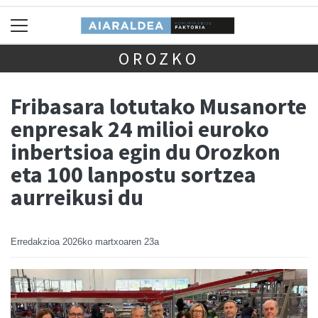
OROZKO
Fribasara lotutako Musanorte
enpresak 24 milioi euroko
inbertsioa egin du Orozkon
eta 100 lanpostu sortzea
aurreikusi du
Erredakzioa
2026ko martxoaren 23a