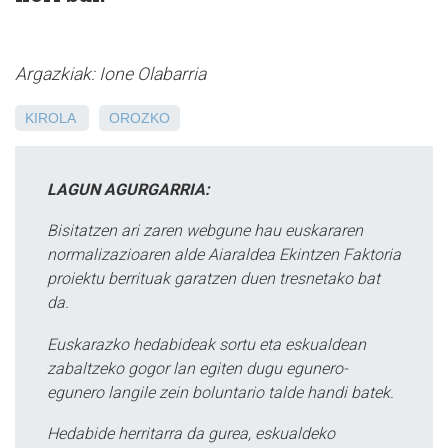
Argazkiak: Ione Olabarria
KIROLA
OROZKO
LAGUN AGURGARRIA:
Bisitatzen ari zaren webgune hau euskararen
normalizazioaren alde Aiaraldea Ekintzen Faktoria
proiektu berrituak garatzen duen tresnetako bat
da.
Euskarazko hedabideak sortu eta eskualdean
zabaltzeko gogor lan egiten dugu egunero-
egunero langile zein boluntario talde handi batek.
Hedabide herritarra da gurea, eskualdeko