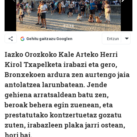
Entzun
Gehitu gaitzazu Googlen
Iazko Orozkoko Kale Arteko Herri
Kirol Txapelketa irabazi eta gero,
Bronxekoen ardura zen aurtengo jaia
antolatzea larunbatean. Jende
gehiena arratsaldean batu zen,
beroak behera egin zuenean, eta
prestatutako kontzertuetaz gozatu
zuten, irabazleen plaka jarri ostean,
hori bai.