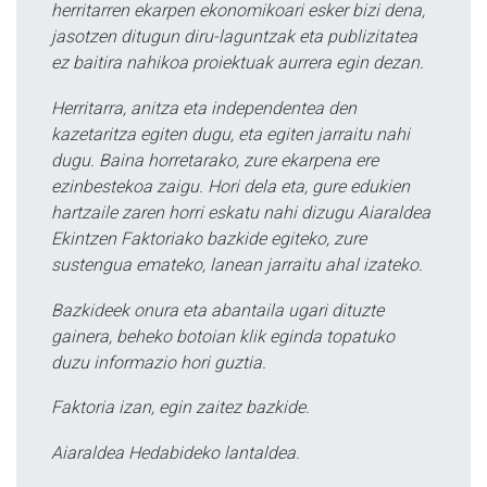
herritarren ekarpen ekonomikoari esker bizi dena,
jasotzen ditugun diru-laguntzak eta publizitatea
ez baitira nahikoa proiektuak aurrera egin dezan.
Herritarra, anitza eta independentea den
kazetaritza egiten dugu, eta egiten jarraitu nahi
dugu. Baina horretarako, zure ekarpena ere
ezinbestekoa zaigu. Hori dela eta, gure edukien
hartzaile zaren horri eskatu nahi dizugu Aiaraldea
Ekintzen Faktoriako bazkide egiteko, zure
sustengua emateko, lanean jarraitu ahal izateko.
Bazkideek onura eta abantaila ugari dituzte
gainera, beheko botoian klik eginda topatuko
duzu informazio hori guztia.
Faktoria izan, egin zaitez bazkide.
Aiaraldea Hedabideko lantaldea.