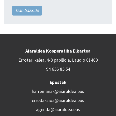
Izan bazkide
Aiaraldea Kooperatiba Elkartea
Errotari kalea, 4-8 pabilioia, Laudio 01400
94 656 85 54
Epostak
harremanak@aiaraldea.eus
erredakzioa@aiaraldea.eus
agenda@aiaraldea.eus