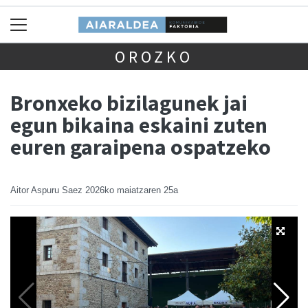
OROZKO
Bronxeko bizilagunek jai
egun bikaina eskaini zuten
euren garaipena ospatzeko
Aitor Aspuru Saez
2026ko maiatzaren 25a