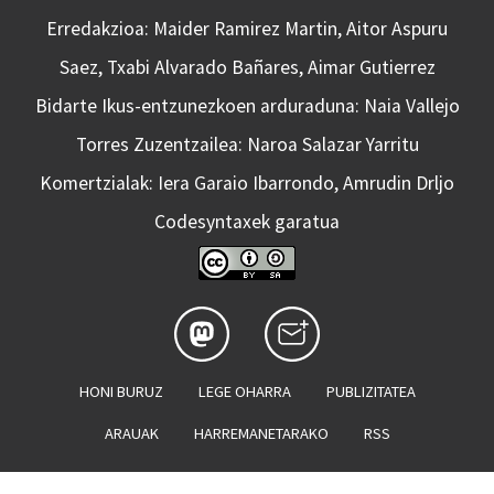
Erredakzioa: Maider Ramirez Martin, Aitor Aspuru
Saez, Txabi Alvarado Bañares, Aimar Gutierrez
Bidarte Ikus-entzunezkoen arduraduna: Naia Vallejo
Torres Zuzentzailea: Naroa Salazar Yarritu
Komertzialak: Iera Garaio Ibarrondo, Amrudin Drljo
Codesyntaxek garatua
HONI BURUZ
LEGE OHARRA
PUBLIZITATEA
ARAUAK
HARREMANETARAKO
RSS