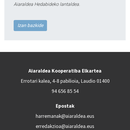
Aiaraldea Hedabideko lantaldea.
Izan bazkide
Aiaraldea Kooperatiba Elkartea
Errotari kalea, 4-8 pabilioia, Laudio 01400
94 656 85 54
Epostak
harremanak@aiaraldea.eus
erredakzioa@aiaraldea.eus