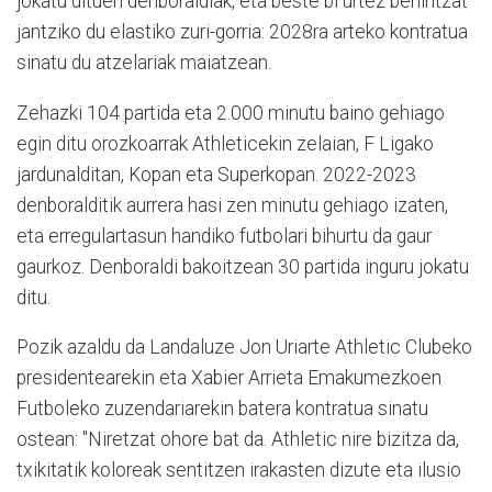
jokatu dituen denboraldiak, eta beste bi urtez behintzat
jantziko du elastiko zuri-gorria: 2028ra arteko kontratua
sinatu du atzelariak maiatzean.
Zehazki 104 partida eta 2.000 minutu baino gehiago
egin ditu orozkoarrak Athleticekin zelaian, F Ligako
jardunalditan, Kopan eta Superkopan. 2022-2023
denboralditik aurrera hasi zen minutu gehiago izaten,
eta erregulartasun handiko futbolari bihurtu da gaur
gaurkoz. Denboraldi bakoitzean 30 partida inguru jokatu
ditu.
Pozik azaldu da Landaluze Jon Uriarte Athletic Clubeko
presidentearekin eta Xabier Arrieta Emakumezkoen
Futboleko zuzendariarekin batera kontratua sinatu
ostean: "Niretzat ohore bat da. Athletic nire bizitza da,
txikitatik koloreak sentitzen irakasten dizute eta ilusio