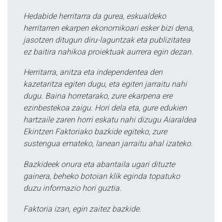
Hedabide herritarra da gurea, eskualdeko
herritarren ekarpen ekonomikoari esker bizi dena,
jasotzen ditugun diru-laguntzak eta publizitatea
ez baitira nahikoa proiektuak aurrera egin dezan.
Herritarra, anitza eta independentea den
kazetaritza egiten dugu, eta egiten jarraitu nahi
dugu. Baina horretarako, zure ekarpena ere
ezinbestekoa zaigu. Hori dela eta, gure edukien
hartzaile zaren horri eskatu nahi dizugu Aiaraldea
Ekintzen Faktoriako bazkide egiteko, zure
sustengua emateko, lanean jarraitu ahal izateko.
Bazkideek onura eta abantaila ugari dituzte
gainera, beheko botoian klik eginda topatuko
duzu informazio hori guztia.
Faktoria izan, egin zaitez bazkide.