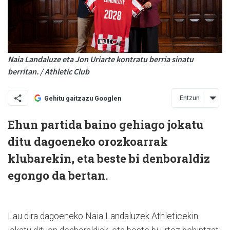
Naia Landaluze eta Jon Uriarte kontratu berria sinatu
berritan. / Athletic Club
Entzun
Gehitu gaitzazu Googlen
Ehun partida baino gehiago jokatu
ditu dagoeneko orozkoarrak
klubarekin, eta beste bi denboraldiz
egongo da bertan.
Lau dira dagoeneko Naia Landaluzek Athleticekin