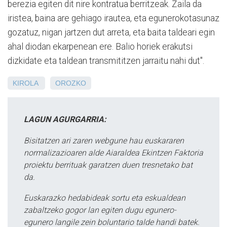
berezia egiten dit nire kontratua berritzeak. Zaila da
iristea, baina are gehiago irautea, eta egunerokotasunaz
gozatuz, nigan jartzen dut arreta, eta baita taldeari egin
ahal diodan ekarpenean ere. Balio horiek erakutsi
dizkidate eta taldean transmititzen jarraitu nahi dut".
KIROLA
OROZKO
LAGUN AGURGARRIA:
Bisitatzen ari zaren webgune hau euskararen
normalizazioaren alde Aiaraldea Ekintzen Faktoria
proiektu berrituak garatzen duen tresnetako bat
da.
Euskarazko hedabideak sortu eta eskualdean
zabaltzeko gogor lan egiten dugu egunero-
egunero langile zein boluntario talde handi batek.