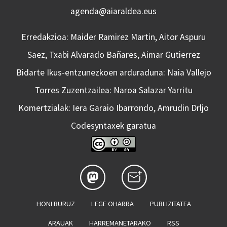
agenda@aiaraldea.eus
Erredakzioa: Maider Ramirez Martin, Aitor Aspuru
Saez, Txabi Alvarado Bañares, Aimar Gutierrez
Bidarte Ikus-entzunezkoen arduraduna: Naia Vallejo
Torres Zuzentzailea: Naroa Salazar Yarritu
Komertzialak: Iera Garaio Ibarrondo, Amrudin Drljo
Codesyntaxek garatua
HONI BURUZ
LEGE OHARRA
PUBLIZITATEA
ARAUAK
HARREMANETARAKO
RSS