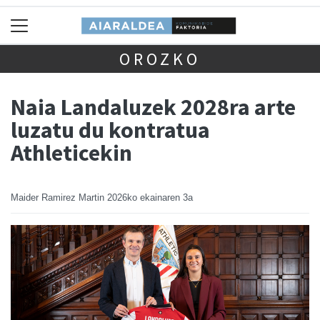
OROZKO
Naia Landaluzek 2028ra arte
luzatu du kontratua
Athleticekin
Maider Ramirez Martin
2026ko ekainaren 3a