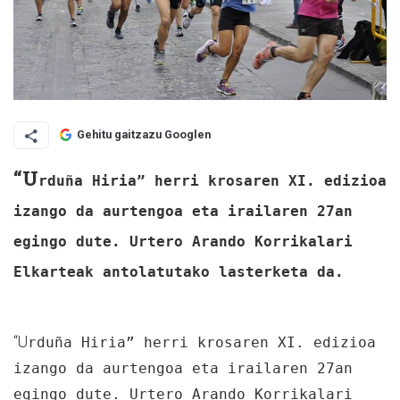
Gehitu gaitzazu Googlen
“U
rduña Hiria” herri krosaren XI. edizioa
izango da aurtengoa eta irailaren 27an
egingo dute. Urtero Arando Korrikalari
Elkarteak antolatutako lasterketa da.
“U
rduña Hiria” herri krosaren XI. edizioa
izango da aurtengoa eta irailaren 27an
egingo dute. Urtero Arando Korrikalari