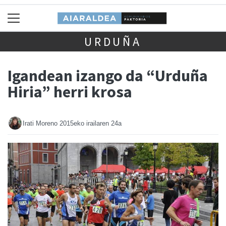
URDUÑA
Igandean izango da “Urduña
Hiria” herri krosa
Irati Moreno
2015eko irailaren 24a