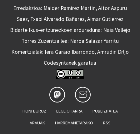
Erredakzioa: Maider Ramirez Martin, Aitor Aspuru
Saez, Txabi Alvarado Bañares, Aimar Gutierrez
Bidarte Ikus-entzunezkoen arduraduna: Naia Vallejo
Torres Zuzentzailea: Naroa Salazar Yarritu
Komertzialak: Iera Garaio Ibarrondo, Amrudin Drljo
Codesyntaxek garatua
HONI BURUZ
LEGE OHARRA
PUBLIZITATEA
ARAUAK
HARREMANETARAKO
RSS