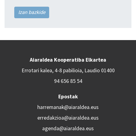
Izan bazkide
Aiaraldea Kooperatiba Elkartea
Errotari kalea, 4-8 pabilioia, Laudio 01400
94 656 85 54
Epostak
harremanak@aiaraldea.eus
erredakzioa@aiaraldea.eus
agenda@aiaraldea.eus