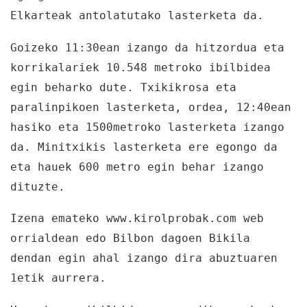
Elkarteak antolatutako lasterketa da.
Goizeko 11:30ean izango da hitzordua eta
korrikalariek
10.548 metroko ibilbidea
egin beharko dute.
Txikikrosa eta
paralinpikoen lasterketa, ordea, 12:40ean
hasiko eta 1500metroko lasterketa izango
da. Minitxikis lasterketa ere egongo da
eta hauek 600 metro egin behar izango
dituzte.
Izena emateko www.kirolprobak.com web
orrialdean edo Bilbon dagoen Bikila
dendan egin ahal izango dira abuztuaren
1etik aurrera.