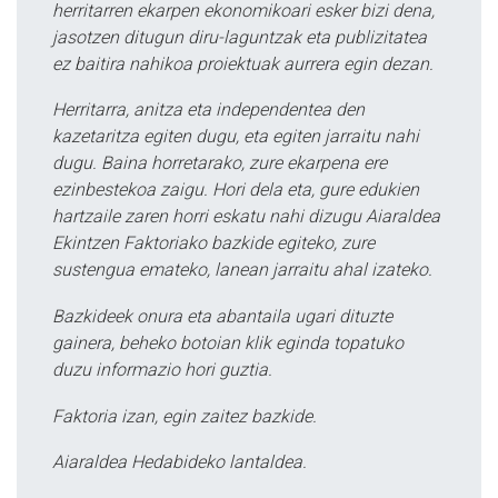
herritarren ekarpen ekonomikoari esker bizi dena,
jasotzen ditugun diru-laguntzak eta publizitatea
ez baitira nahikoa proiektuak aurrera egin dezan.
Herritarra, anitza eta independentea den
kazetaritza egiten dugu, eta egiten jarraitu nahi
dugu. Baina horretarako, zure ekarpena ere
ezinbestekoa zaigu. Hori dela eta, gure edukien
hartzaile zaren horri eskatu nahi dizugu Aiaraldea
Ekintzen Faktoriako bazkide egiteko, zure
sustengua emateko, lanean jarraitu ahal izateko.
Bazkideek onura eta abantaila ugari dituzte
gainera, beheko botoian klik eginda topatuko
duzu informazio hori guztia.
Faktoria izan, egin zaitez bazkide.
Aiaraldea Hedabideko lantaldea.