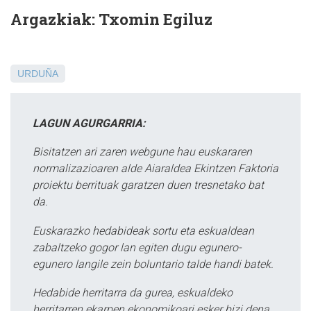
Argazkiak: Txomin Egiluz
URDUÑA
LAGUN AGURGARRIA:
Bisitatzen ari zaren webgune hau euskararen
normalizazioaren alde Aiaraldea Ekintzen Faktoria
proiektu berrituak garatzen duen tresnetako bat
da.
Euskarazko hedabideak sortu eta eskualdean
zabaltzeko gogor lan egiten dugu egunero-
egunero langile zein boluntario talde handi batek.
Hedabide herritarra da gurea, eskualdeko
herritarren ekarpen ekonomikoari esker bizi dena,