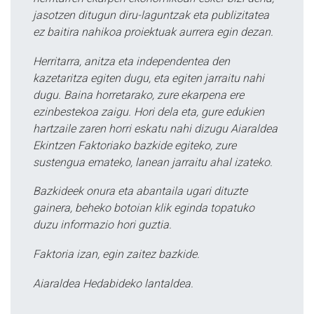
jasotzen ditugun diru-laguntzak eta publizitatea
ez baitira nahikoa proiektuak aurrera egin dezan.
Herritarra, anitza eta independentea den
kazetaritza egiten dugu, eta egiten jarraitu nahi
dugu. Baina horretarako, zure ekarpena ere
ezinbestekoa zaigu. Hori dela eta, gure edukien
hartzaile zaren horri eskatu nahi dizugu Aiaraldea
Ekintzen Faktoriako bazkide egiteko, zure
sustengua emateko, lanean jarraitu ahal izateko.
Bazkideek onura eta abantaila ugari dituzte
gainera, beheko botoian klik eginda topatuko
duzu informazio hori guztia.
Faktoria izan, egin zaitez bazkide.
Aiaraldea Hedabideko lantaldea.