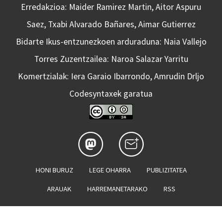
Erredakzioa: Maider Ramirez Martin, Aitor Aspuru
Saez, Txabi Alvarado Bañares, Aimar Gutierrez
Bidarte Ikus-entzunezkoen arduraduna: Naia Vallejo
Torres Zuzentzailea: Naroa Salazar Yarritu
Komertzialak: Iera Garaio Ibarrondo, Amrudin Drljo
Codesyntaxek garatua
HONI BURUZ
LEGE OHARRA
PUBLIZITATEA
ARAUAK
HARREMANETARAKO
RSS