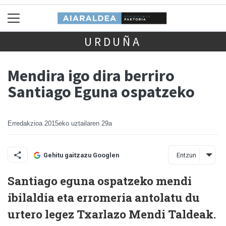
URDUÑA
Mendira igo dira berriro
Santiago Eguna ospatzeko
Erredakzioa
2015eko uztailaren 29a
Entzun
Gehitu gaitzazu Googlen
Santiago eguna ospatzeko mendi
ibilaldia eta erromeria antolatu du
urtero legez Txarlazo Mendi Taldeak.