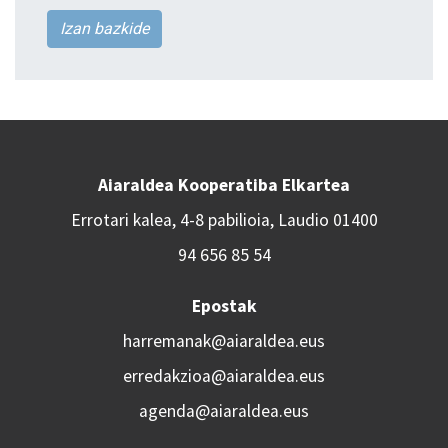
Izan bazkide
Aiaraldea Kooperatiba Elkartea
Errotari kalea, 4-8 pabilioia, Laudio 01400
94 656 85 54
Epostak
harremanak@aiaraldea.eus
erredakzioa@aiaraldea.eus
agenda@aiaraldea.eus