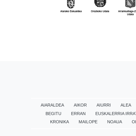
AIARALDEA
AIKOR
AIURRI
ALEA
BEGITU
ERRAN
EUSKALERRIA IRRA
KRONIKA
MAILOPE
NOAUA
O