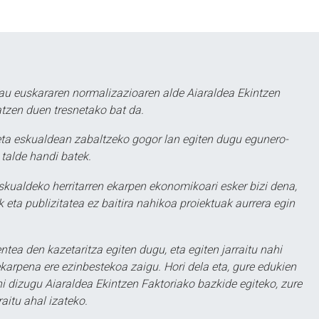
au euskararen normalizazioaren alde Aiaraldea Ekintzen
atzen duen tresnetako bat da.
ta eskualdean zabaltzeko gogor lan egiten dugu egunero-
 talde handi batek.
eskualdeko herritarren ekarpen ekonomikoari esker bizi dena,
 eta publizitatea ez baitira nahikoa proiektuak aurrera egin
ntea den kazetaritza egiten dugu, eta egiten jarraitu nahi
karpena ere ezinbestekoa zaigu. Hori dela eta, gure edukien
hi dizugu Aiaraldea Ekintzen Faktoriako bazkide egiteko, zure
aitu ahal izateko.