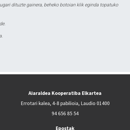
ugari dituzte gainera, beheko botoian klik eginda topatuko
de.
a.
Aiaraldea Kooperatiba Elkartea
Errotari kalea, 4-8 pabilioia, Laudio 01400
94 656 85 54
Epostak