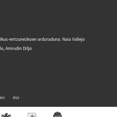
 Ikus-entzunezkoen arduraduna: Naia Vallejo
do, Amrudin Drljo
AKO
RSS