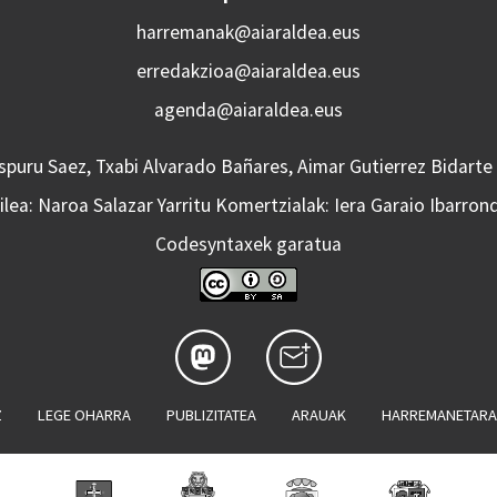
harremanak@aiaraldea.eus
erredakzioa@aiaraldea.eus
agenda@aiaraldea.eus
Aspuru Saez, Txabi Alvarado Bañares, Aimar Gutierrez Bidarte
lea: Naroa Salazar Yarritu Komertzialak: Iera Garaio Ibarron
Codesyntaxek garatua
Z
LEGE OHARRA
PUBLIZITATEA
ARAUAK
HARREMANETAR