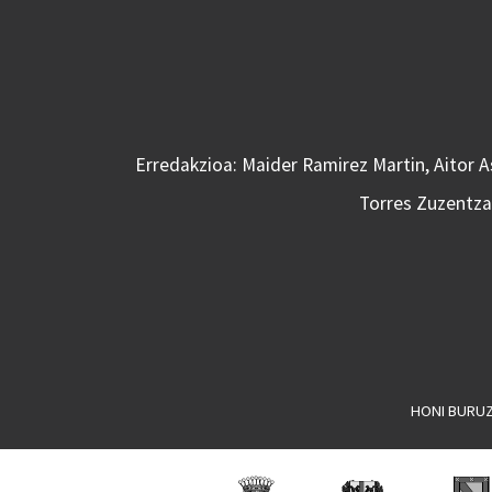
Erredakzioa: Maider Ramirez Martin, Aitor 
Torres Zuzentzai
HONI BURU