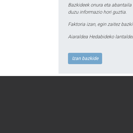
Bazkideek onura eta abantaila 
duzu informazio hori guztia.
Faktoria izan, egin zaitez bazki
Aiaraldea Hedabideko lantalde
Izan bazkide