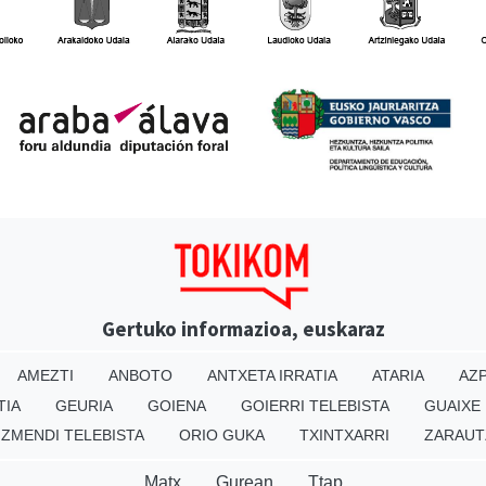
Gertuko informazioa, euskaraz
AMEZTI
ANBOTO
ANTXETA IRRATIA
ATARIA
AZP
TIA
GEURIA
GOIENA
GOIERRI TELEBISTA
GUAIXE
IZMENDI TELEBISTA
ORIO GUKA
TXINTXARRI
ZARAUT
Matx
Gurean
Ttap