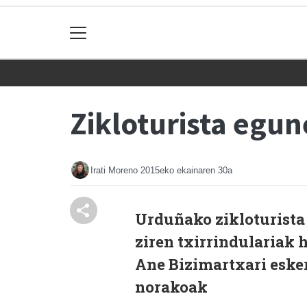
Zikloturista egu
Irati Moreno
2015eko ekainaren 30a
Urduñako zikloturista
ziren txirrindulariak 
Ane Bizimartxari eske
norakoak