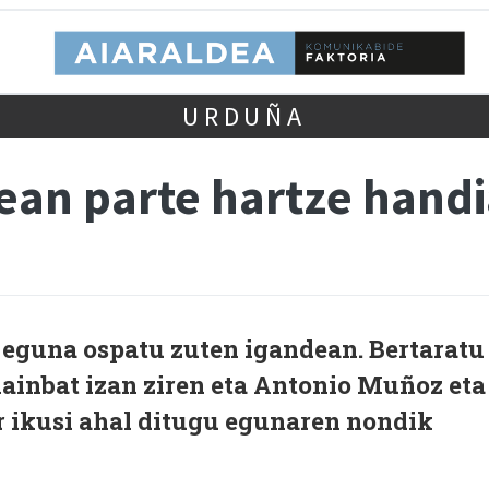
URDUÑA
nean parte hartze hand
 eguna ospatu zuten igandean. Bertaratu
hainbat izan ziren eta Antonio Muñoz eta
r ikusi ahal ditugu egunaren nondik