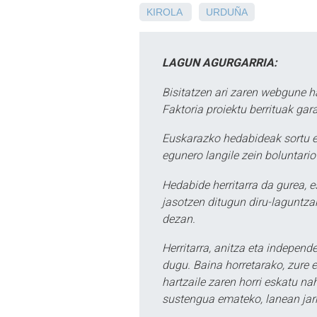
KIROLA
URDUÑA
LAGUN AGURGARRIA:
Bisitatzen ari zaren webgune h
Faktoria proiektu berrituak gar
Euskarazko hedabideak sortu e
egunero langile zein boluntario
Hedabide herritarra da gurea, 
jasotzen ditugun diru-laguntzak
dezan.
Herritarra, anitza eta independe
dugu. Baina horretarako, zure e
hartzaile zaren horri eskatu na
sustengua emateko, lanean jarr